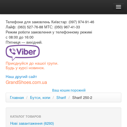
Головна
Телефони для замовлень
Київстар: (097) 974-91-46
Доставка и оплата
Лайф: (063) 527-76-88
МТС: (050) 967-41-33
Режим роботи
замовлення у телефонному режимі
Как заказать
с 08:00 до 16:00
П'ятниця — вихідний.
Контакти
Таблиця розмірів
Приєднуйся до нашої групи.
Вхід для покупця
Будь у курсі новинок.
УКР
Наш другий сайт
GrandShoes.com.ua
УКР
Ваш кошик порожній
РОС
Главная
/
Бутси, копи
/
Sharif
/
Sharif 250-2
КАТАЛОГ ТОВАРОВ
Нові завантаження (6293)