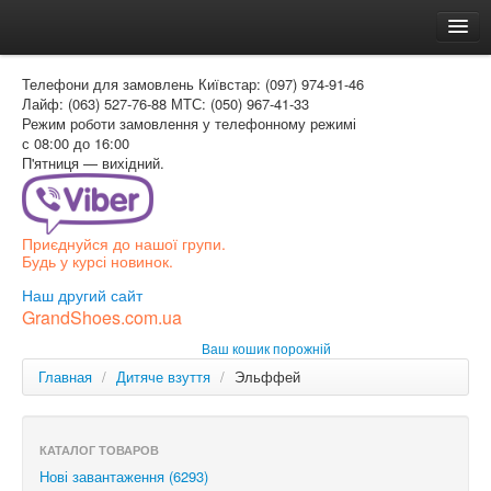
Головна
Телефони для замовлень
Київстар: (097) 974-91-46
Доставка и оплата
Лайф: (063) 527-76-88
МТС: (050) 967-41-33
Режим роботи
замовлення у телефонному режимі
Как заказать
с 08:00 до 16:00
П'ятниця — вихідний.
Контакти
Таблиця розмірів
Приєднуйся до нашої групи.
Вхід для покупця
Будь у курсі новинок.
УКР
Наш другий сайт
GrandShoes.com.ua
УКР
Ваш кошик порожній
РОС
Главная
/
Дитяче взуття
/
Эльффей
КАТАЛОГ ТОВАРОВ
Нові завантаження (6293)