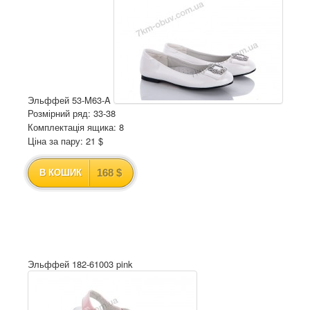
Эльффей 53-M63-A
Розмірний ряд: 33-38
Комплектація ящика: 8
Ціна за пару: 21 $
168 $
В КОШИК
Эльффей 182-61003 pink