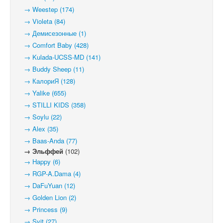
→ Weestep (174)
→ Violeta (84)
→ Демисезонные (1)
→ Comfort Baby (428)
→ Kulada-UCSS-MD (141)
→ Buddy Sheep (11)
→ КалориЯ (128)
→ Yalike (655)
→ STILLI KIDS (358)
→ Soylu (22)
→ Alex (35)
→ Baas-Anda (77)
→ Эльффей
(102)
→ Happy (6)
→ RGP-A.Dama (4)
→ DaFuYuan (12)
→ Golden Lion (2)
→ Princess (9)
→ Svit (27)