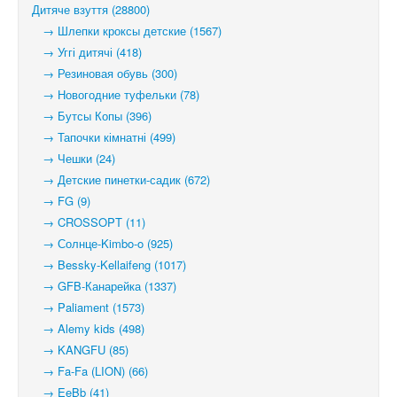
Дитяче взуття (28800)
→ Шлепки кроксы детские (1567)
→ Уггі дитячі (418)
→ Резиновая обувь (300)
→ Новогодние туфельки (78)
→ Бутсы Копы (396)
→ Тапочки кімнатні (499)
→ Чешки (24)
→ Детские пинетки-садик (672)
→ FG (9)
→ CROSSOPT (11)
→ Солнце-Kimbo-o (925)
→ Bessky-Kellaifeng (1017)
→ GFB-Канарейка (1337)
→ Paliament (1573)
→ Alemy kids (498)
→ KANGFU (85)
→ Fa-Fa (LION) (66)
→ EeBb (41)