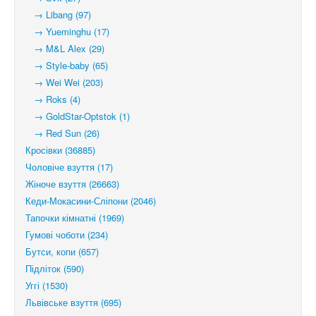
→ Libang (97)
→ Yueminghu (17)
→ M&L Alex (29)
→ Style-baby (65)
→ Wei Wei (203)
→ Roks (4)
→ GoldStar-Optstok (1)
→ Red Sun (26)
Кросівки (36885)
Чоловіче взуття (17)
Жіноче взуття (26663)
Кеди-Мокасини-Сліпони (2046)
Тапочки кімнатні (1969)
Гумові чоботи (234)
Бутси, копи (657)
Підліток (590)
Уггі (1530)
Львівське взуття (695)