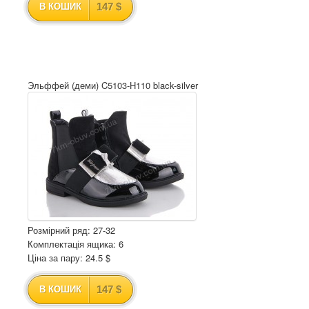
147 $
В КОШИК
Эльффей (деми) C5103-H110 black-silver
Розмірний ряд: 27-32
Комплектація ящика: 6
Ціна за пару: 24.5 $
147 $
В КОШИК