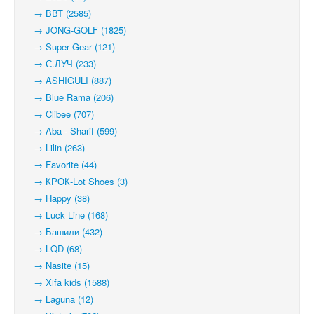
→ ВВТ (2585)
→ JONG-GOLF (1825)
→ Super Gear (121)
→ С.ЛУЧ (233)
→ ASHIGULI (887)
→ Blue Rama (206)
→ Clibee (707)
→ Aba - Sharif (599)
→ Lilin (263)
→ Favorite (44)
→ КРОК-Lot Shoes (3)
→ Happy (38)
→ Luck Line (168)
→ Башили (432)
→ LQD (68)
→ Nasite (15)
→ Xifa kids (1588)
→ Laguna (12)