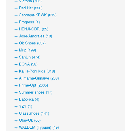
→ Victoria (706)
→ Red Hat (220)
→ Леопард-KEWK (819)
→ Progress (1)
→ HENJI-ODTJ (25)
→ Jose-Amorales (10)
→ Ok Shoes (637)
→ Мир (199)
→ SanLin (474)
→ BONA (58)
→ Kajila-Poni kids (318)
→ Alimama-Girnaive (238)
→ Prime-Opt (2005)
→ Summer shoes (17)
→ Бабочка (4)
→ YZY (1)
→ ClassShoes (141)
→ ObuvOk (66)
→ WALDEM (Турция) (49)