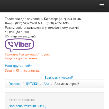
Головна
Телефони для замовлень
Київстар: (097) 974-91-46
Доставка и оплата
Лайф: (063) 527-76-88
МТС: (050) 967-41-33
Режим роботи
замовлення у телефонному режимі
Как заказать
с 08:00 до 16:00
П'ятниця — вихідний.
Контакти
Таблиця розмірів
Приєднуйся до нашої групи.
Вхід для покупця
Будь у курсі новинок.
УКР
Наш другий сайт
GrandShoes.com.ua
УКР
Ваш кошик порожній
РОС
Главная
/
ДУТИКИ
/
Aba
/
Aba 3106 чорний
КАТАЛОГ ТОВАРОВ
Нові завантаження (6293)