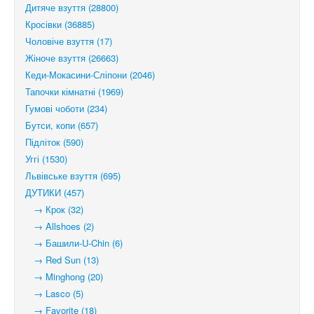
Дитяче взуття (28800)
Кросівки (36885)
Чоловіче взуття (17)
Жіноче взуття (26663)
Кеди-Мокасини-Сліпони (2046)
Тапочки кімнатні (1969)
Гумові чоботи (234)
Бутси, копи (657)
Підліток (590)
Уггі (1530)
Львівське взуття (695)
ДУТИКИ (457)
→ Крок (32)
→ Allshoes (2)
→ Башили-U-Chin (6)
→ Red Sun (13)
→ Minghong (20)
→ Lasco (5)
→ Favorite (18)