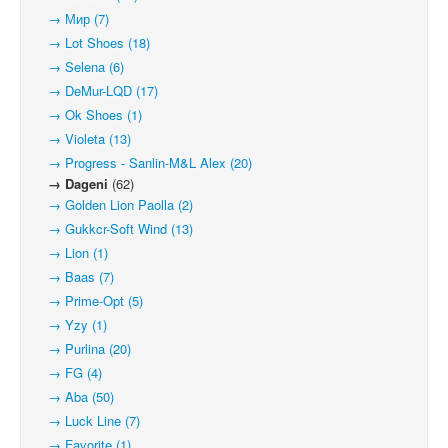
→ Мир (7)
→ Lot Shoes (18)
→ Selena (6)
→ DeMur-LQD (17)
→ Ok Shoes (1)
→ Violeta (13)
→ Progress - Sanlin-M&L Alex (20)
→ Dageni
(62)
→ Golden Lion Paolla (2)
→ Gukkcr-Soft Wind (13)
→ Lion (1)
→ Baas (7)
→ Prime-Opt (5)
→ Yzy (1)
→ Purlina (20)
→ FG (4)
→ Aba (50)
→ Luck Line (7)
→ Favorite (1)