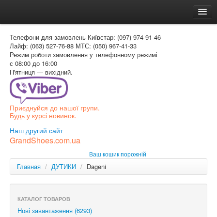
Головна
Телефони для замовлень
Київстар: (097) 974-91-46
Доставка и оплата
Лайф: (063) 527-76-88
МТС: (050) 967-41-33
Режим роботи
замовлення у телефонному режимі
Как заказать
с 08:00 до 16:00
П'ятниця — вихідний.
Контакти
Таблиця розмірів
Приєднуйся до нашої групи.
Вхід для покупця
Будь у курсі новинок.
УКР
Наш другий сайт
GrandShoes.com.ua
УКР
Ваш кошик порожній
РОС
Главная
/
ДУТИКИ
/
Dageni
КАТАЛОГ ТОВАРОВ
Нові завантаження (6293)