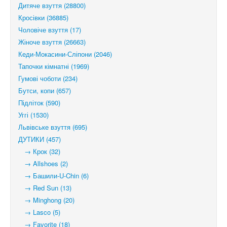
Дитяче взуття (28800)
Кросівки (36885)
Чоловіче взуття (17)
Жіноче взуття (26663)
Кеди-Мокасини-Сліпони (2046)
Тапочки кімнатні (1969)
Гумові чоботи (234)
Бутси, копи (657)
Підліток (590)
Уггі (1530)
Львівське взуття (695)
ДУТИКИ (457)
→ Крок (32)
→ Allshoes (2)
→ Башили-U-Chin (6)
→ Red Sun (13)
→ Minghong (20)
→ Lasco (5)
→ Favorite (18)