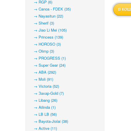
→ RGP (6)
→ Canoa - FDEK (35)
В КОШ
→ Nayasitun (22)
→ Sherif (3)
→ Jiao Li Mei (105)
→ Princess (139)
→ HOROSO (3)
→ Olimp (3)
→ PROGRESS (1)
→ Super Gear (24)
→ ABA (292)
→ Moli (91)
→ Victoria (52)
→ Захар-Gold (7)
→ Libang (26)
→ Ailinda (1)
→ LB LB (56)
→ Bayota-Jiolai (38)
→ Active (11)