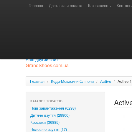
Телефони для замовлень
Київстар: (097) 974-91-46
Головна
Доставка и оплата
Как заказать
Контакт
Лайф: (063) 527-76-88
МТС: (050) 967-41-33
Режим роботи
замовлення у телефонному режимі
с 08:00 до 16:00
П'ятниця — вихідний.
Приєднуйся до нашої групи.
Будь у курсі новинок.
Наш другий сайт
GrandShoes.com.ua
Главная
/
Кеди-Мокасини-Сліпони
/
Active
/
Active 
Activ
КАТАЛОГ ТОВАРОВ
Нові завантаження (6293)
Дитяче взуття (28800)
Кросівки (36885)
Чоловіче взуття (17)