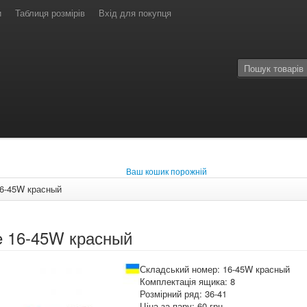
и
Таблиця розмірів
Вхід для покупця
Ваш кошик порожній
16-45W красный
e 16-45W красный
Складський номер: 16-45W красный
Комплектація ящика: 8
Розмірний ряд: 36-41
Ціна за пару: 60 грн.