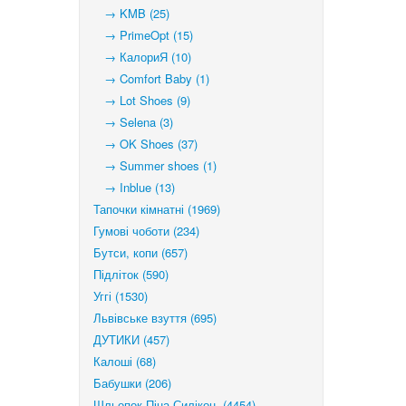
→ KMB (25)
→ PrimeOpt (15)
→ КалориЯ (10)
→ Comfort Baby (1)
→ Lot Shoes (9)
→ Selena (3)
→ OK Shoes (37)
→ Summer shoes (1)
→ Inblue (13)
Тапочки кімнатні (1969)
Гумові чоботи (234)
Бутси, копи (657)
Підліток (590)
Уггі (1530)
Львівське взуття (695)
ДУТИКИ (457)
Калоші (68)
Бабушки (206)
Шльопок.Піна-Силікон. (4454)