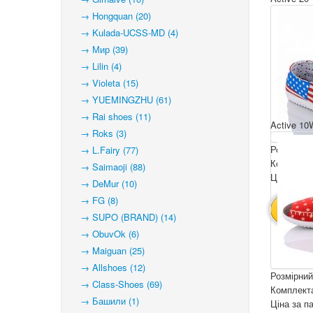
→ Hongquan (20)
→ Kulada-UCSS-MD (4)
→ Мир (39)
→ Lilin (4)
→ Violeta (15)
→ YUEMINGZHU (61)
→ Rai shoes (11)
Active 10
→ Roks (3)
Розмірний
→ L.Fairy (77)
Комплекта
→ Saimaoji (88)
Ціна за па
→ DeMur (10)
→ FG (8)
В КОШ
→ SUPO (BRAND) (14)
→ ObuvOk (6)
→ Maiguan (25)
→ Allshoes (12)
Розмірний
→ Class-Shoes (69)
Комплекта
→ Башили (1)
Ціна за па