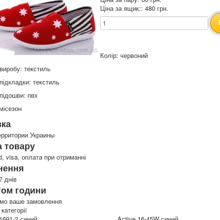
Ціна за ящик:: 480 грн.
Колір: червоний
виробу: текстиль
підкладки: текстиль
підошви: пвх
місезон
вка
ерритории Украины
 товару
d, visa, оплата при отриманні
нення
7 днів
гом години
имо ваше замовлення
 категорії
-1691-2 синий
Active 16-45W синий