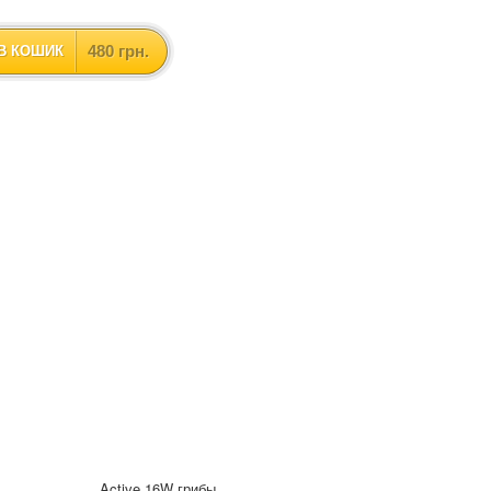
480 грн.
В КОШИК
Active 16W грибы