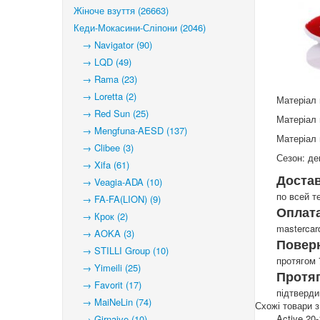
Жіноче взуття (26663)
Кеди-Мокасини-Сліпони (2046)
→ Navigator (90)
→ LQD (49)
→ Rama (23)
→ Loretta (2)
Матеріал 
→ Red Sun (25)
Матеріал 
→ Mengfuna-AESD (137)
Матеріал 
→ Clibee (3)
Сезон: де
→ Xifa (61)
Доста
→ Veagia-ADA (10)
по всей т
→ FA-FA(LION) (9)
Оплата
→ Крок (2)
mastercar
→ AOKA (3)
Повер
→ STILLI Group (10)
протягом 
→ Yimeili (25)
Протя
→ Favorit (17)
підтверд
→ MaiNeLin (74)
Схожі товари з
Active 20
→ Girnaive (10)