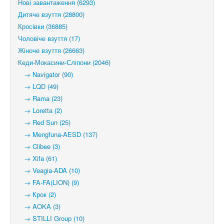
Нові завантаження (6293)
Дитяче взуття (28800)
Кросівки (36885)
Чоловіче взуття (17)
Жіноче взуття (26663)
Кеди-Мокасини-Сліпони (2046)
→ Navigator (90)
→ LQD (49)
→ Rama (23)
→ Loretta (2)
→ Red Sun (25)
→ Mengfuna-AESD (137)
→ Clibee (3)
→ Xifa (61)
→ Veagia-ADA (10)
→ FA-FA(LION) (9)
→ Крок (2)
→ AOKA (3)
→ STILLI Group (10)