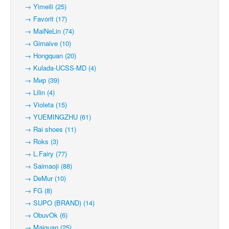
→ Yimeili (25)
→ Favorit (17)
→ MaiNeLin (74)
→ Girnaive (10)
→ Hongquan (20)
→ Kulada-UCSS-MD (4)
→ Мир (39)
→ Lilin (4)
→ Violeta (15)
→ YUEMINGZHU (61)
→ Rai shoes (11)
→ Roks (3)
→ L.Fairy (77)
→ Saimaoji (88)
→ DeMur (10)
→ FG (8)
→ SUPO (BRAND) (14)
→ ObuvOk (6)
→ Maiguan (25)