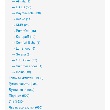
→ Ailinda (1)
→ LB LB (56)
→ Bayota-Jiolai (38)
→ Active (11)
→ KMB (25)
→ PrimeOpt (15)
→ КалориЯ (10)
→ Comfort Baby (1)
→ Lot Shoes (9)
→ Selena (3)
→ OK Shoes (37)
→ Summer shoes (1)
→ Inblue (13)
Тапочки кімнатні (1969)
Гумові чоботи (234)
Бутси, копи (657)
Підліток (590)
Уггі (1530)
Львівське взуття (695)