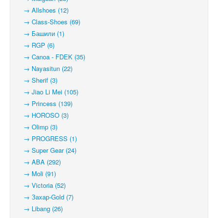
→ Allshoes (12)
→ Class-Shoes (69)
→ Башили (1)
→ RGP (6)
→ Canoa - FDEK (35)
→ Nayasitun (22)
→ Sherif (3)
→ Jiao Li Mei (105)
→ Princess (139)
→ HOROSO (3)
→ Olimp (3)
→ PROGRESS (1)
→ Super Gear (24)
→ ABA (292)
→ Moli (91)
→ Victoria (52)
→ Захар-Gold (7)
→ Libang (26)