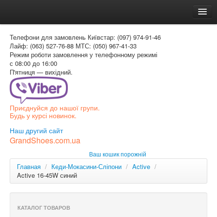
Головна
Телефони для замовлень
Київстар: (097) 974-91-46
Доставка и оплата
Лайф: (063) 527-76-88
МТС: (050) 967-41-33
Режим роботи
замовлення у телефонному режимі
Как заказать
с 08:00 до 16:00
П'ятниця — вихідний.
Контакти
Таблиця розмірів
Приєднуйся до нашої групи.
Вхід для покупця
Будь у курсі новинок.
УКР
Наш другий сайт
GrandShoes.com.ua
УКР
Ваш кошик порожній
РОС
Главная
/
Кеди-Мокасини-Сліпони
/
Active
/
Active 16-45W синий
КАТАЛОГ ТОВАРОВ