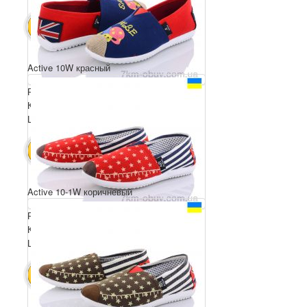
480 грн.
В КОШИК
Active 10W красный
Розмірний ряд: 36-41
Комплектація ящика: 8
Ціна за пару: 60 грн.
480 грн.
В КОШИК
Active 10-1W коричневый
Розмірний ряд: 36-40
Комплектація ящика: 8
Ціна за пару: 60 грн.
480 грн.
В КОШИК