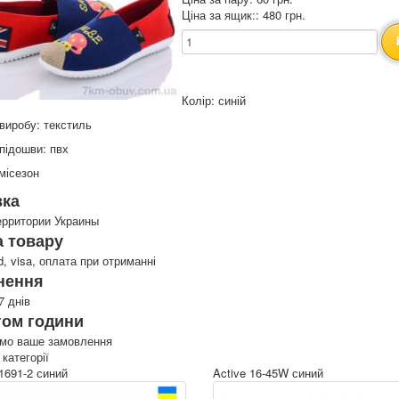
Ціна за ящик:: 480 грн.
Колір: синій
виробу: текстиль
підошви: пвх
місезон
вка
ерритории Украины
 товару
d, visa, оплата при отриманні
нення
7 днів
гом години
имо ваше замовлення
 категорії
-1691-2 синий
Active 16-45W синий