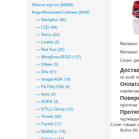
Жіноче взуття (26663)
Кеди-Мокасини-Сліпони (2046)
→ Navigator (90)
→ LQD (49)
→ Rama (23)
→ Loretta (2)
Матеріал 
→ Red Sun (25)
Матеріал 
→ Mengfuna-AESD (137)
Сезон: де
→ Clibee (3)
Доста
→ Xifa (61)
по всей т
→ Veagia-ADA (10)
Оплата
→ FA-FA(LION) (9)
mastercar
→ Крок (2)
Повер
→ AOKA (3)
протягом 
→ STILLI Group (10)
Протя
→ Yimeili (25)
підтверд
→ Favorit (17)
Схожі товари з
Active 20
→ MaiNeLin (74)
→ Girnaive (10)