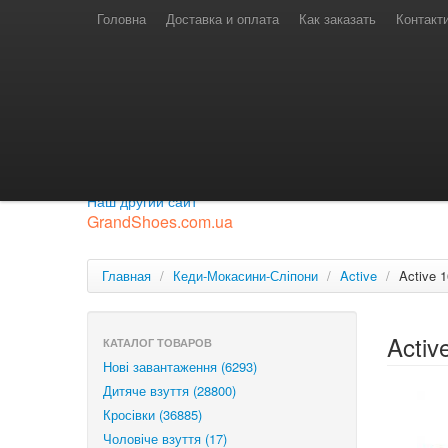
Телефони для замовлень
Київстар: (097) 974-91-46
Головна
Доставка и оплата
Как заказать
Контакт
Лайф: (063) 527-76-88
МТС: (050) 967-41-33
Режим роботи
замовлення у телефонному режимі
с 08:00 до 16:00
П'ятниця — вихідний.
Приєднуйся до нашої групи.
Будь у курсі новинок.
Наш другий сайт
GrandShoes.com.ua
Главная
/
Кеди-Мокасини-Сліпони
/
Active
/
Active 
Activ
КАТАЛОГ ТОВАРОВ
Нові завантаження (6293)
Дитяче взуття (28800)
Кросівки (36885)
Чоловіче взуття (17)