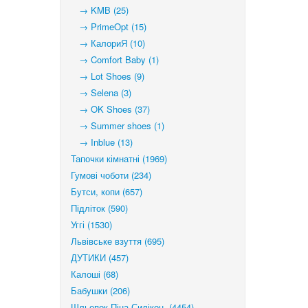
→ KMB (25)
→ PrimeOpt (15)
→ КалориЯ (10)
→ Comfort Baby (1)
→ Lot Shoes (9)
→ Selena (3)
→ OK Shoes (37)
→ Summer shoes (1)
→ Inblue (13)
Тапочки кімнатні (1969)
Гумові чоботи (234)
Бутси, копи (657)
Підліток (590)
Уггі (1530)
Львівське взуття (695)
ДУТИКИ (457)
Калоші (68)
Бабушки (206)
Шльопок.Піна-Силікон. (4454)