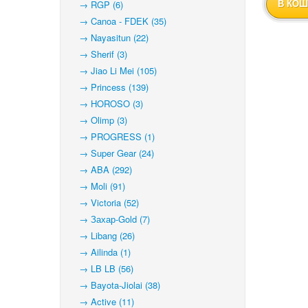
→ RGP (6)
В КОШ
→ Canoa - FDEK (35)
→ Nayasitun (22)
→ Sherif (3)
→ Jiao Li Mei (105)
→ Princess (139)
→ HOROSO (3)
→ Olimp (3)
→ PROGRESS (1)
→ Super Gear (24)
→ ABA (292)
→ Moli (91)
→ Victoria (52)
→ Захар-Gold (7)
→ Libang (26)
→ Ailinda (1)
→ LB LB (56)
→ Bayota-Jiolai (38)
→ Active (11)