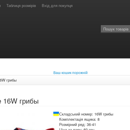
и
Таблиця розмірів
Вхід для покупця
Ваш кошик порожній
16W грибы
e 16W грибы
Складський номер: 16W грибы
Комплектація ящика: 8
Розмірний ряд: 36-41
Ціна за пару: 60 грн.