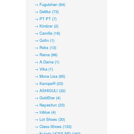
→ Fuguishan (64)
→ DeMur (73)
→ PT PT (7)
→ Kindzer (2)
→ Camille (16)
→ Gofin (1)
→ Roks (13)
→ Rama (96)
→ A.Dama (1)
→ Vika (1)
→ Mona Lisa (65)
→ КалориЯ (23)
→ ASHIGULI (32)
→ GoldStar (4)
→ Nayasitun (23)
→ Inblue (4)
→ Lot Shoes (30)
→ Class-Shoes (133)
→ Kulada-UCSS-MD (162)