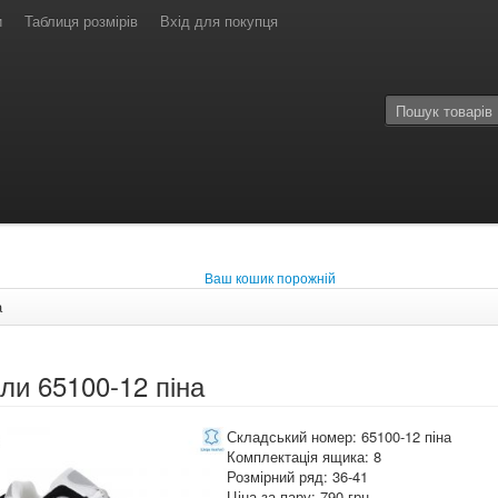
и
Таблиця розмірів
Вхід для покупця
Ваш кошик порожній
а
ли 65100-12 піна
Складський номер: 65100-12 піна
Комплектація ящика: 8
Розмірний ряд: 36-41
Ціна за пару: 790 грн.