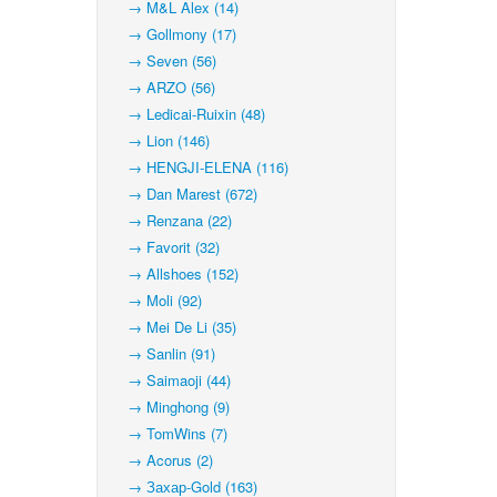
→ M&L Alex (14)
→ Gollmony (17)
→ Seven (56)
→ ARZO (56)
→ Ledicai-Ruixin (48)
→ Lion (146)
→ HENGJI-ELENA (116)
→ Dan Marest (672)
→ Renzana (22)
→ Favorit (32)
→ Allshoes (152)
→ Moli (92)
→ Mei De Li (35)
→ Sanlin (91)
→ Saimaoji (44)
→ Minghong (9)
→ TomWins (7)
→ Acorus (2)
→ Захар-Gold (163)