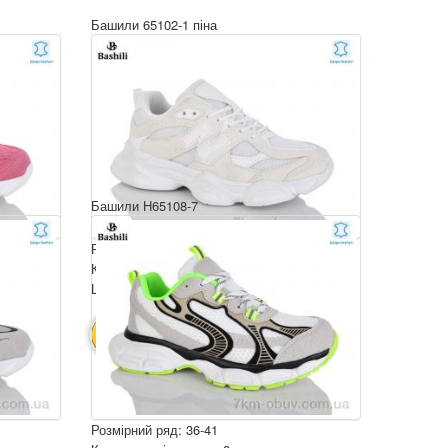
Башили 65102-1 піна
Башили H65108-7
Розмірний ряд: 36-41
Комплектація ящика: 8
Ціна за пару: 790 грн.
6320 грн.
В КОШИК
Розмірний ряд: 36-41