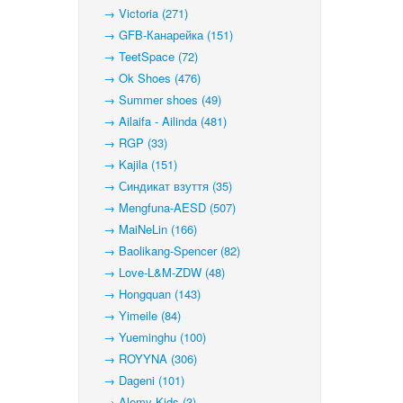
→ Victoria (271)
→ GFB-Канарейка (151)
→ TeetSpace (72)
→ Ok Shoes (476)
→ Summer shoes (49)
→ Ailaifa - Ailinda (481)
→ RGP (33)
→ Kajila (151)
→ Синдикат взуття (35)
→ Mengfuna-AESD (507)
→ MaiNeLin (166)
→ Baolikang-Spencer (82)
→ Love-L&M-ZDW (48)
→ Hongquan (143)
→ Yimeile (84)
→ Yueminghu (100)
→ ROYYNA (306)
→ Dageni (101)
→ Alemy Kids (3)