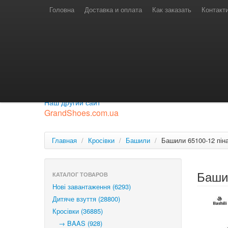
Телефони для замовлень
Київстар: (097) 974-91-46
Головна
Доставка и оплата
Как заказать
Контакт
Лайф: (063) 527-76-88
МТС: (050) 967-41-33
Режим роботи
замовлення у телефонному режимі
с 08:00 до 16:00
П'ятниця — вихідний.
Приєднуйся до нашої групи.
Будь у курсі новинок.
Наш другий сайт
GrandShoes.com.ua
Главная
/
Кросівки
/
Башили
/
Башили 65100-12 пін
Баши
КАТАЛОГ ТОВАРОВ
Нові завантаження (6293)
Дитяче взуття (28800)
Кросівки (36885)
→ BAAS (928)