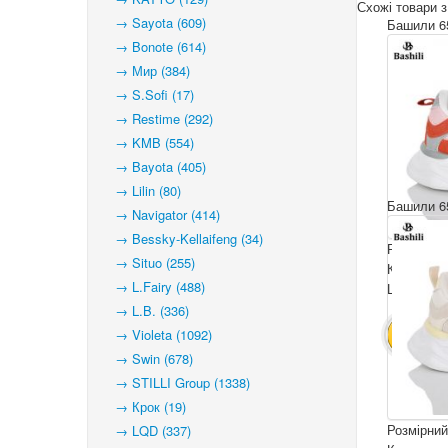
Схожі товари з
→ Sayota (609)
Башили 65
→ Bonote (614)
→ Мир (384)
→ S.Sofi (17)
→ Restime (292)
→ KMB (554)
→ Bayota (405)
→ Lilin (80)
Башили 65
→ Navigator (414)
→ Bessky-Kellaifeng (34)
Розмірний
→ Situo (255)
Комплекта
→ L.Fairy (488)
Ціна за па
→ L.B. (336)
→ Violeta (1092)
В КОШ
→ Swin (678)
→ STILLI Group (1338)
→ Крок (19)
Розмірний
→ LQD (337)