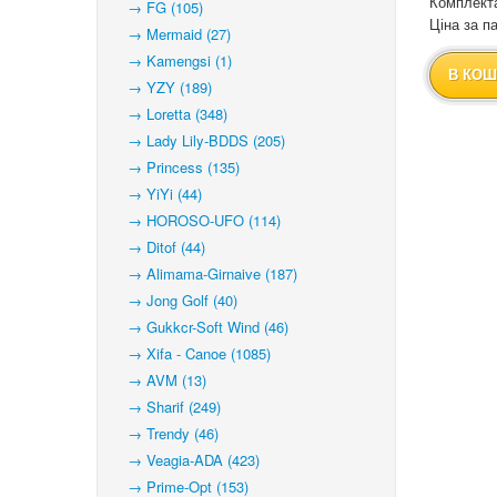
Комплекта
→ FG (105)
Ціна за па
→ Mermaid (27)
→ Kamengsi (1)
В КОШ
→ YZY (189)
→ Loretta (348)
→ Lady Lily-BDDS (205)
→ Princess (135)
→ YiYi (44)
→ HOROSO-UFO (114)
→ Ditof (44)
→ Alimama-Girnaive (187)
→ Jong Golf (40)
→ Gukkcr-Soft Wind (46)
→ Xifa - Canoe (1085)
→ AVM (13)
→ Sharif (249)
→ Trendy (46)
→ Veagia-ADA (423)
→ Prime-Opt (153)