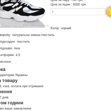
Ціна за ящик:: 6320 грн.
Колір: чорний
виробу: натуральна замша-текстиль
підкладки: текстиль
підошви: піна
атформи: 4.5
місезон
вка
ерритории Украины
 товару
d, visa, оплата при отриманні
нення
7 днів
гом години
имо ваше замовлення