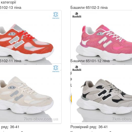
 категорії
102-13 піна
Башили 65102-3 піна
102-11 піна
Башили 65101-12 піна
 ряд: 36-41
Розмірний ряд: 36-41
ція ящика: 8
Комплектація ящика: 8
ру: 790 грн.
Ціна за пару: 790 грн.
6320 грн.
6320 грн.
ИК
В КОШИК
 ряд: 36-41
Розмірний ряд: 36-41