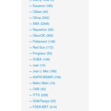
→ Башили (185)
→ Clibee (45)
→ Olimp (542)
→ ABA (2306)
→ Nayasitun (92)
→ ObuvOK (365)
→ Paliament (148)
→ Red Sun (172)
→ Progress (55)
→ SUBA (149)
→ veer (10)
→ Jiao Li Mei (168)
→ AAPR-WSMR (109)
→ Meko Melo (16)
→ CAB (32)
→ ITTS (228)
→ QQ&Панда (32)
→ FDEK-BBT (414)