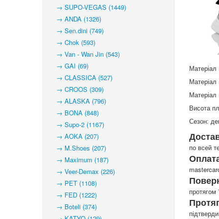
→ SUPO-VEGAS (1449)
→ ANDA (1326)
→ Sen.dini (749)
→ Chok (593)
→ Van - Wan Jin (543)
→ GAI (69)
Матеріал 
→ CLASSICA (527)
Матеріал 
→ CROOS (309)
Матеріал 
→ ALASKA (796)
Висота пл
→ BONA (848)
Сезон: де
→ Supo-2 (1167)
Доста
→ AOKA (207)
по всей т
→ M.Shoes (207)
Оплата
→ Maximum (187)
mastercar
→ Veer-Demax (226)
Повер
→ PET (1108)
протягом 
→ FED (1222)
Протя
→ Boteli (374)
підтверд
→ KATYO (129)