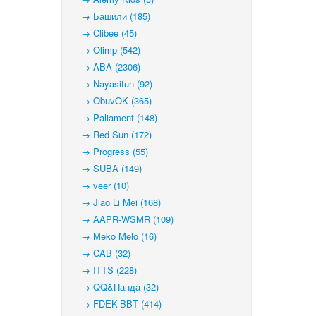
→ Башили (185)
→ Clibee (45)
→ Olimp (542)
→ ABA (2306)
→ Nayasitun (92)
→ ObuvOK (365)
→ Paliament (148)
→ Red Sun (172)
→ Progress (55)
→ SUBA (149)
→ veer (10)
→ Jiao Li Mei (168)
→ AAPR-WSMR (109)
→ Meko Melo (16)
→ CAB (32)
→ ITTS (228)
→ QQ&Панда (32)
→ FDEK-BBT (414)