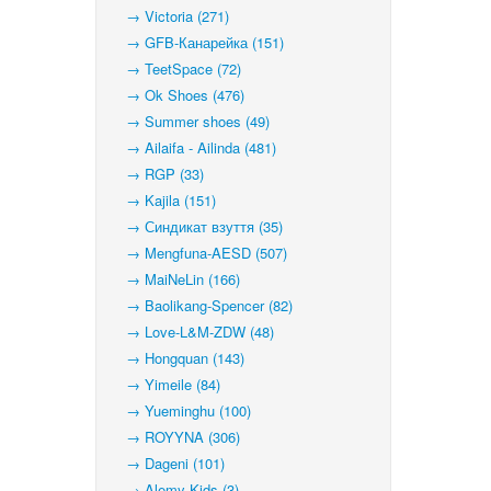
→ Victoria (271)
→ GFB-Канарейка (151)
→ TeetSpace (72)
→ Ok Shoes (476)
→ Summer shoes (49)
→ Ailaifa - Ailinda (481)
→ RGP (33)
→ Kajila (151)
→ Синдикат взуття (35)
→ Mengfuna-AESD (507)
→ MaiNeLin (166)
→ Baolikang-Spencer (82)
→ Love-L&M-ZDW (48)
→ Hongquan (143)
→ Yimeile (84)
→ Yueminghu (100)
→ ROYYNA (306)
→ Dageni (101)
→ Alemy Kids (3)