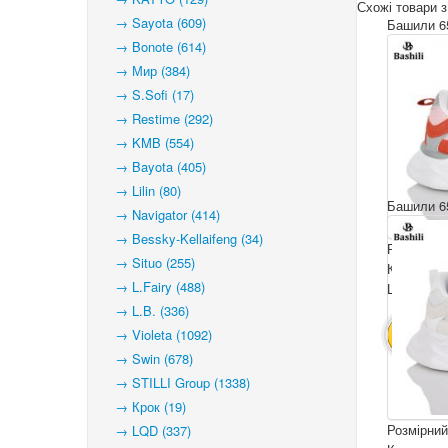
Схожі товари з
→ Sayota (609)
Башили 65
→ Bonote (614)
→ Мир (384)
→ S.Sofi (17)
→ Restime (292)
→ KMB (554)
→ Bayota (405)
→ Lilin (80)
Башили 65
→ Navigator (414)
→ Bessky-Kellaifeng (34)
Розмірний
→ Situo (255)
Комплекта
→ L.Fairy (488)
Ціна за па
→ L.B. (336)
→ Violeta (1092)
В КОШ
→ Swin (678)
→ STILLI Group (1338)
→ Крок (19)
Розмірний
→ LQD (337)