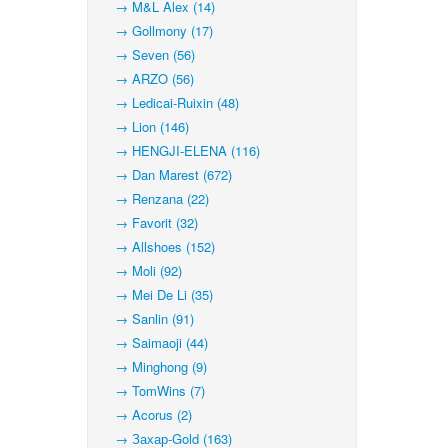
→ M&L Alex (14)
→ Gollmony (17)
→ Seven (56)
→ ARZO (56)
→ Ledicai-Ruixin (48)
→ Lion (146)
→ HENGJI-ELENA (116)
→ Dan Marest (672)
→ Renzana (22)
→ Favorit (32)
→ Allshoes (152)
→ Moli (92)
→ Mei De Li (35)
→ Sanlin (91)
→ Saimaoji (44)
→ Minghong (9)
→ TomWins (7)
→ Acorus (2)
→ Захар-Gold (163)