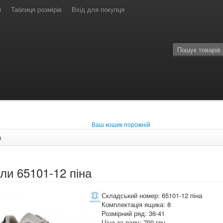
и
Таблиця розмірів
Вхід для покупця
Ваш кошик порожній
а
ли 65101-12 піна
Складський номер: 65101-12 піна
Комплектація ящика: 8
Розмірний ряд: 36-41
Ціна за пару: 790 грн.