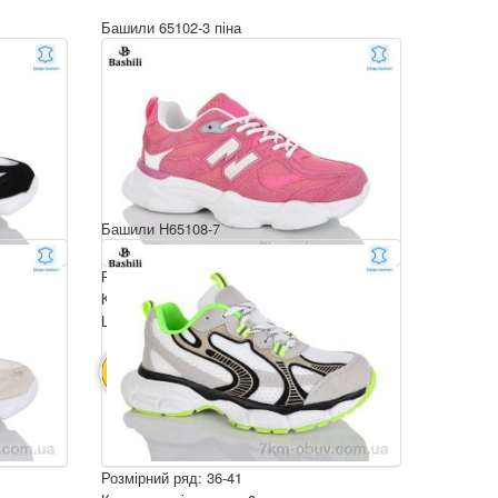
Башили 65102-3 піна
Башили H65108-7
Розмірний ряд: 36-41
Комплектація ящика: 8
Ціна за пару: 790 грн.
6320 грн.
В КОШИК
Розмірний ряд: 36-41