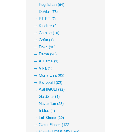
→ Fuguishan (64)
→ DeMur (73)
→ PT PT (7)
→ Kindzer (2)
→ Camille (16)
→ Gofin (1)
→ Roks (13)
→ Rama (96)
→ A.Dama (1)
→ Vika (1)
→ Mona Lisa (65)
→ КалориЯ (23)
→ ASHIGULI (32)
→ GoldStar (4)
→ Nayasitun (23)
→ Inblue (4)
→ Lot Shoes (30)
→ Class-Shoes (133)
→ Kulada-UCSS-MD (162)