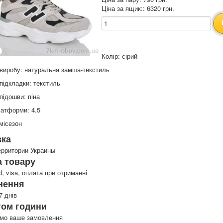
Ціна за ящик:: 6320 грн.
Колір: сірий
виробу: натуральна замша-текстиль
підкладки: текстиль
підошви: піна
атформи: 4.5
місезон
вка
ерритории Украины
 товару
d, visa, оплата при отриманні
нення
7 днів
гом години
имо ваше замовлення