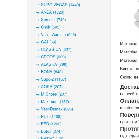
→ SUPO-VEGAS (1449)
→ ANDA (1326)
→ Sen.dini (749)
→ Chok (593)
→ Van - Wan Jin (543)
→ GAI (69)
Матеріал 
→ CLASSICA (527)
Матеріал 
→ CROOS (309)
Матеріал 
→ ALASKA (796)
Висота пл
→ BONA (848)
Сезон: де
→ Supo-2 (1167)
Доста
→ AOKA (207)
по всей т
→ M.Shoes (207)
Оплата
→ Maximum (187)
mastercar
→ Veer-Demax (226)
Повер
→ PET (1108)
протягом 
→ FED (1222)
Протя
→ Boteli (374)
підтверд
→ KATYO (129)