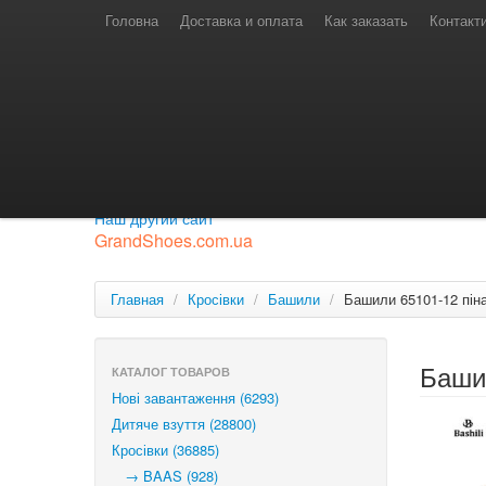
Телефони для замовлень
Київстар: (097) 974-91-46
Головна
Доставка и оплата
Как заказать
Контакт
Лайф: (063) 527-76-88
МТС: (050) 967-41-33
Режим роботи
замовлення у телефонному режимі
с 08:00 до 16:00
П'ятниця — вихідний.
Приєднуйся до нашої групи.
Будь у курсі новинок.
Наш другий сайт
GrandShoes.com.ua
Главная
/
Кросівки
/
Башили
/
Башили 65101-12 пін
Баши
КАТАЛОГ ТОВАРОВ
Нові завантаження (6293)
Дитяче взуття (28800)
Кросівки (36885)
→ BAAS (928)