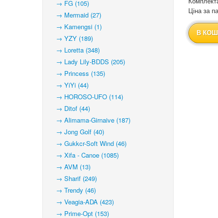
Комплекта
→ FG (105)
Ціна за па
→ Mermaid (27)
→ Kamengsi (1)
В КОШ
→ YZY (189)
→ Loretta (348)
→ Lady Lily-BDDS (205)
→ Princess (135)
→ YiYi (44)
→ HOROSO-UFO (114)
→ Ditof (44)
→ Alimama-Girnaive (187)
→ Jong Golf (40)
→ Gukkcr-Soft Wind (46)
→ Xifa - Canoe (1085)
→ AVM (13)
→ Sharif (249)
→ Trendy (46)
→ Veagia-ADA (423)
→ Prime-Opt (153)