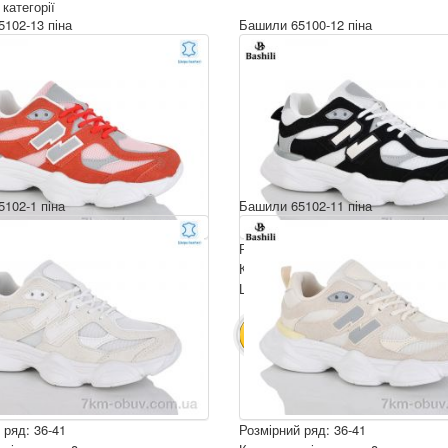
 категорії
102-13 піна
Башили 65100-12 піна
102-1 піна
Башили 65102-11 піна
 ряд: 36-41
Розмірний ряд: 36-41
ція ящика: 8
Комплектація ящика: 8
ру: 790 грн.
Ціна за пару: 790 грн.
6320 грн.
6320 грн.
ИК
В КОШИК
 ряд: 36-41
Розмірний ряд: 36-41