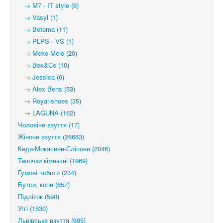
→ M7 - IT style (6)
→ Vasyl (1)
→ Botema (11)
→ PLPS - VS (1)
→ Meko Melo (20)
→ Box&Co (10)
→ Jessica (6)
→ Alex Bens (53)
→ Royal-shoes (35)
→ LAGUNA (162)
Чоловіче взуття (17)
Жіноче взуття (26663)
Кеди-Мокасини-Сліпони (2046)
Тапочки кімнатні (1969)
Гумові чоботи (234)
Бутси, копи (657)
Підліток (590)
Уггі (1530)
Львівське взуття (695)