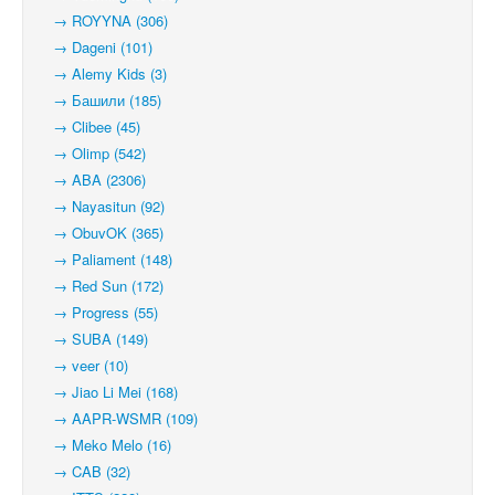
→ ROYYNA (306)
→ Dageni (101)
→ Alemy Kids (3)
→ Башили (185)
→ Clibee (45)
→ Olimp (542)
→ ABA (2306)
→ Nayasitun (92)
→ ObuvOK (365)
→ Paliament (148)
→ Red Sun (172)
→ Progress (55)
→ SUBA (149)
→ veer (10)
→ Jiao Li Mei (168)
→ AAPR-WSMR (109)
→ Meko Melo (16)
→ CAB (32)