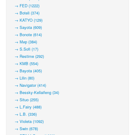
→ FED (1222)
→ Boteli (374)
→ KATYO (129)
→ Sayota (609)
→ Bonote (614)
→ Мир (384)
→ S.Sofi (17)
→ Restime (292)
→ KMB (554)
→ Bayota (405)
→ Lilin (80)
→ Navigator (414)
→ Bessky-Kellaifeng (34)
→ Situo (255)
→ L.Fairy (488)
→ L.B. (336)
→ Violeta (1092)
→ Swin (678)