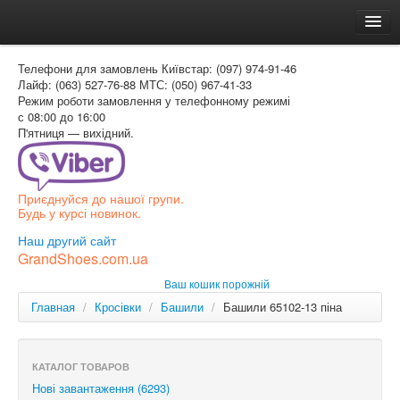
Головна
Телефони для замовлень
Київстар: (097) 974-91-46
Доставка и оплата
Лайф: (063) 527-76-88
МТС: (050) 967-41-33
Режим роботи
замовлення у телефонному режимі
Как заказать
с 08:00 до 16:00
П'ятниця — вихідний.
Контакти
Таблиця розмірів
Приєднуйся до нашої групи.
Вхід для покупця
Будь у курсі новинок.
УКР
Наш другий сайт
GrandShoes.com.ua
УКР
Ваш кошик порожній
РОС
Главная
/
Кросівки
/
Башили
/
Башили 65102-13 піна
КАТАЛОГ ТОВАРОВ
Нові завантаження (6293)