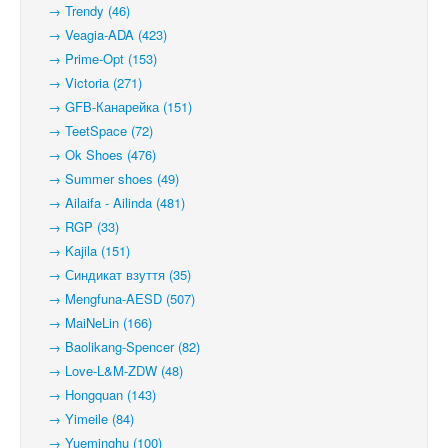
→ Trendy (46)
→ Veagia-ADA (423)
→ Prime-Opt (153)
→ Victoria (271)
→ GFB-Канарейка (151)
→ TeetSpace (72)
→ Ok Shoes (476)
→ Summer shoes (49)
→ Ailaifa - Ailinda (481)
→ RGP (33)
→ Kajila (151)
→ Синдикат взуття (35)
→ Mengfuna-AESD (507)
→ MaiNeLin (166)
→ Baolikang-Spencer (82)
→ Love-L&M-ZDW (48)
→ Hongquan (143)
→ Yimeile (84)
→ Yueminghu (100)