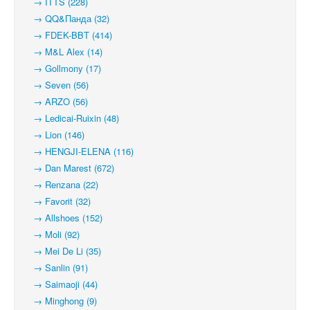
→ ITTS (228)
→ QQ&Панда (32)
→ FDEK-BBT (414)
→ M&L Alex (14)
→ Gollmony (17)
→ Seven (56)
→ ARZO (56)
→ Ledicai-Ruixin (48)
→ Lion (146)
→ HENGJI-ELENA (116)
→ Dan Marest (672)
→ Renzana (22)
→ Favorit (32)
→ Allshoes (152)
→ Moli (92)
→ Mei De Li (35)
→ Sanlin (91)
→ Saimaoji (44)
→ Minghong (9)