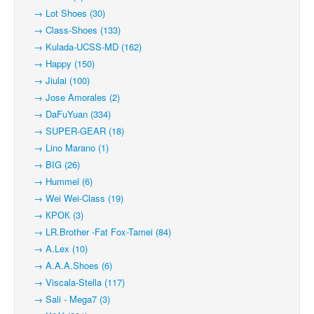
→ Lot Shoes (30)
→ Class-Shoes (133)
→ Kulada-UCSS-MD (162)
→ Happy (150)
→ Jiulai (100)
→ Jose Amorales (2)
→ DaFuYuan (334)
→ SUPER-GEAR (18)
→ Lino Marano (1)
→ BIG (26)
→ Hummel (6)
→ Wei Wei-Class (19)
→ КРОК (3)
→ LR.Brother -Fat Fox-Tamei (84)
→ A.Lex (10)
→ A.A.A.Shoes (6)
→ Viscala-Stella (117)
→ Sali - Mega7 (3)