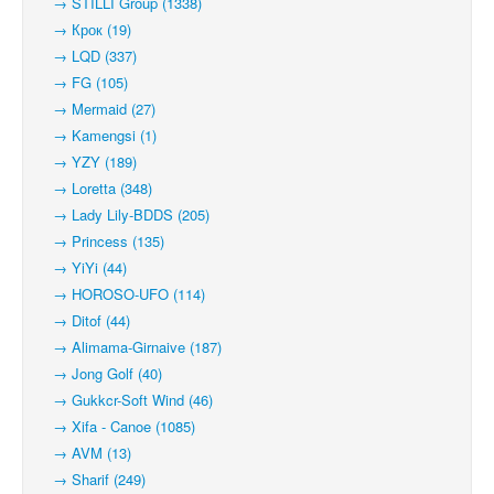
→ STILLI Group (1338)
→ Крок (19)
→ LQD (337)
→ FG (105)
→ Mermaid (27)
→ Kamengsi (1)
→ YZY (189)
→ Loretta (348)
→ Lady Lily-BDDS (205)
→ Princess (135)
→ YiYi (44)
→ HOROSO-UFO (114)
→ Ditof (44)
→ Alimama-Girnaive (187)
→ Jong Golf (40)
→ Gukkcr-Soft Wind (46)
→ Xifa - Canoe (1085)
→ AVM (13)
→ Sharif (249)