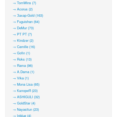
→ TomWins (7)
→ Acorus (2)
→ Захар-Gold (163)
→ Fuguishan (64)
→ DeMur (73)
→ PT PT (7)
→ Kindzer (2)
→ Camille (16)
→ Gofin (1)
→ Roks (13)
→ Rama (96)
→ A.Dama (1)
→ Vika (1)
→ Mona Lisa (65)
→ КалориЯ (23)
→ ASHIGULI (32)
→ GoldStar (4)
→ Nayasitun (23)
→ Inblue (4)