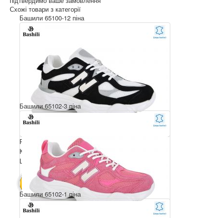
підтвердимо ваше замовлення
Схожі товари з категорії
Башили 65100-12 піна
Башили 65102-3 піна
Розмірний ряд: 36-41
Комплектація ящика: 8
Ціна за пару: 790 грн.
6320 грн.
В КОШИК
Башили 65102-1 піна