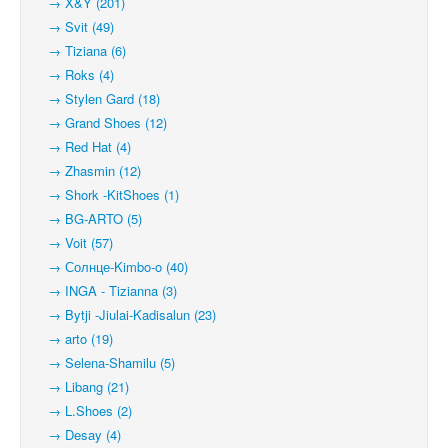
→ X&Y (201)
→ Svit (49)
→ Tiziana (6)
→ Roks (4)
→ Stylen Gard (18)
→ Grand Shoes (12)
→ Red Hat (4)
→ Zhasmin (12)
→ Shork -KitShoes (1)
→ BG-ARTO (5)
→ Voit (57)
→ Солнце-Kimbo-o (40)
→ INGA - Tizianna (3)
→ Bytji -Jiulai-Kadisalun (23)
→ arto (19)
→ Selena-Shamilu (5)
→ Libang (21)
→ L.Shoes (2)
→ Desay (4)