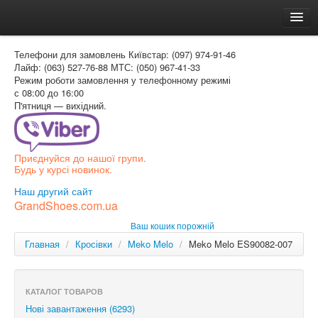
Головна
Телефони для замовлень
Київстар: (097) 974-91-46
Доставка и оплата
Лайф: (063) 527-76-88
МТС: (050) 967-41-33
Режим роботи
замовлення у телефонному режимі
Как заказать
с 08:00 до 16:00
П'ятниця — вихідний.
Контакти
Таблиця розмірів
Приєднуйся до нашої групи.
Вхід для покупця
Будь у курсі новинок.
УКР
Наш другий сайт
GrandShoes.com.ua
УКР
Ваш кошик порожній
РОС
Главная
/
Кросівки
/
Meko Melo
/
Meko Melo ES90082-007
КАТАЛОГ ТОВАРОВ
Нові завантаження (6293)