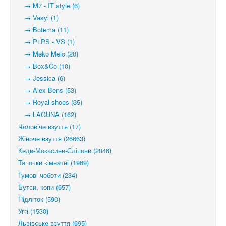
→ M7 - IT style (6)
→ Vasyl (1)
→ Botema (11)
→ PLPS - VS (1)
→ Meko Melo (20)
→ Box&Co (10)
→ Jessica (6)
→ Alex Bens (53)
→ Royal-shoes (35)
→ LAGUNA (162)
Чоловіче взуття (17)
Жіноче взуття (26663)
Кеди-Мокасини-Сліпони (2046)
Тапочки кімнатні (1969)
Гумові чоботи (234)
Бутси, копи (657)
Підліток (590)
Уггі (1530)
Львівське взуття (695)