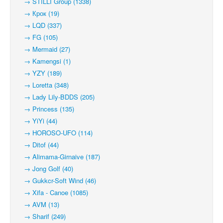
→ STILLI Group (1338)
→ Крок (19)
→ LQD (337)
→ FG (105)
→ Mermaid (27)
→ Kamengsi (1)
→ YZY (189)
→ Loretta (348)
→ Lady Lily-BDDS (205)
→ Princess (135)
→ YiYi (44)
→ HOROSO-UFO (114)
→ Ditof (44)
→ Alimama-Girnaive (187)
→ Jong Golf (40)
→ Gukkcr-Soft Wind (46)
→ Xifa - Canoe (1085)
→ AVM (13)
→ Sharif (249)