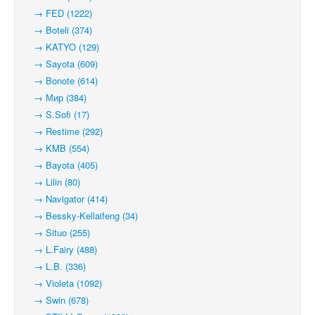
→ FED (1222)
→ Boteli (374)
→ KATYO (129)
→ Sayota (609)
→ Bonote (614)
→ Мир (384)
→ S.Sofi (17)
→ Restime (292)
→ KMB (554)
→ Bayota (405)
→ Lilin (80)
→ Navigator (414)
→ Bessky-Kellaifeng (34)
→ Situo (255)
→ L.Fairy (488)
→ L.B. (336)
→ Violeta (1092)
→ Swin (678)