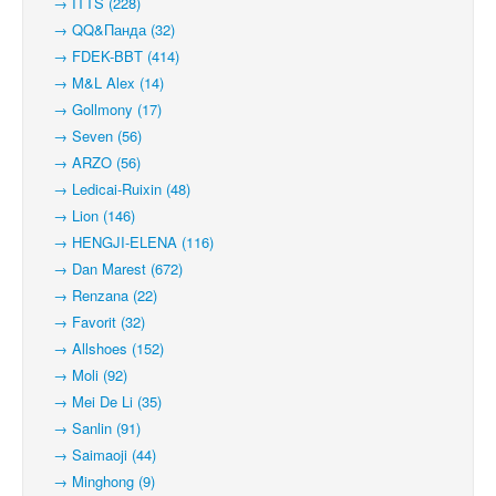
→ ITTS (228)
→ QQ&Панда (32)
→ FDEK-BBT (414)
→ M&L Alex (14)
→ Gollmony (17)
→ Seven (56)
→ ARZO (56)
→ Ledicai-Ruixin (48)
→ Lion (146)
→ HENGJI-ELENA (116)
→ Dan Marest (672)
→ Renzana (22)
→ Favorit (32)
→ Allshoes (152)
→ Moli (92)
→ Mei De Li (35)
→ Sanlin (91)
→ Saimaoji (44)
→ Minghong (9)