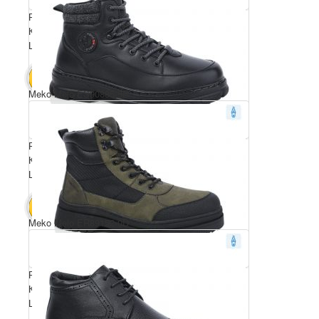
Розмірний ряд: 40-45
Комплектація ящика: 8
Ціна за пару: 23 $
184 $
В КОШИК
Meko Melo ES90885-9B
Розмірний ряд: 40-45
Комплектація ящика: 8
Ціна за пару: 23 $
184 $
В КОШИК
Meko Melo ER89152-0D
Розмірний ряд: 40-45
Комплектація ящика: 8
Ціна за пару: 23 $