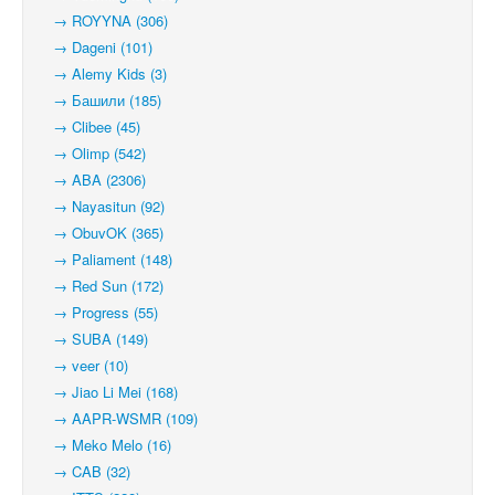
→ ROYYNA (306)
→ Dageni (101)
→ Alemy Kids (3)
→ Башили (185)
→ Clibee (45)
→ Olimp (542)
→ ABA (2306)
→ Nayasitun (92)
→ ObuvOK (365)
→ Paliament (148)
→ Red Sun (172)
→ Progress (55)
→ SUBA (149)
→ veer (10)
→ Jiao Li Mei (168)
→ AAPR-WSMR (109)
→ Meko Melo (16)
→ CAB (32)