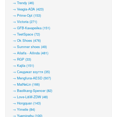
→ Trendy (46)
→ Veagia-ADA (423)
→ Prime-Opt (153)
→ Victoria (271)
→ GFB-Канарейка (151)
→ TeetSpace (72)
→ Ok Shoes (476)
→ Summer shoes (49)
→ Ailaifa - Ailinda (481)
→ RGP (33)
→ Kajila (151)
→ Синдикат взуття (35)
→ Mengfuna-AESD (507)
→ MaiNeLin (166)
→ Baolikang-Spencer (82)
→ Love-L&M-ZDW (48)
→ Hongquan (143)
→ Yimeile (84)
→ Yueminghu (100)