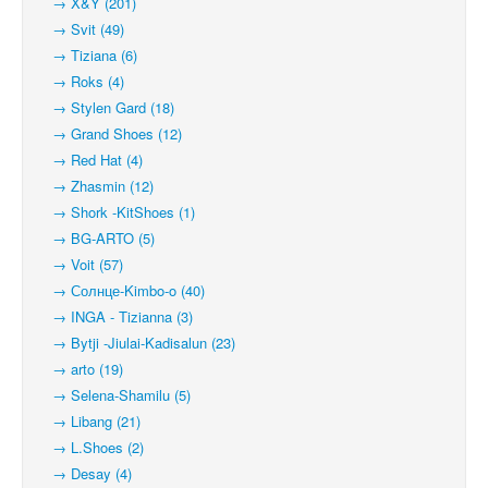
→ X&Y (201)
→ Svit (49)
→ Tiziana (6)
→ Roks (4)
→ Stylen Gard (18)
→ Grand Shoes (12)
→ Red Hat (4)
→ Zhasmin (12)
→ Shork -KitShoes (1)
→ BG-ARTO (5)
→ Voit (57)
→ Солнце-Kimbo-o (40)
→ INGA - Tizianna (3)
→ Bytji -Jiulai-Kadisalun (23)
→ arto (19)
→ Selena-Shamilu (5)
→ Libang (21)
→ L.Shoes (2)
→ Desay (4)