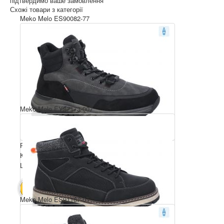
підтвердимо ваше замовлення
Схожі товари з категорії
Meko Melo ES90082-77
Meko Melo EY87173-007
Розмірний ряд: 40-45
Комплектація ящика: 8
Ціна за пару: 23 $
184 $
В КОШИК
Meko Melo ES91187-0T