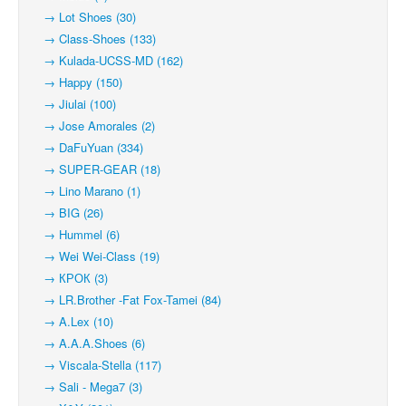
→ Lot Shoes (30)
→ Class-Shoes (133)
→ Kulada-UCSS-MD (162)
→ Happy (150)
→ Jiulai (100)
→ Jose Amorales (2)
→ DaFuYuan (334)
→ SUPER-GEAR (18)
→ Lino Marano (1)
→ BIG (26)
→ Hummel (6)
→ Wei Wei-Class (19)
→ КРОК (3)
→ LR.Brother -Fat Fox-Tamei (84)
→ A.Lex (10)
→ A.A.A.Shoes (6)
→ Viscala-Stella (117)
→ Sali - Mega7 (3)