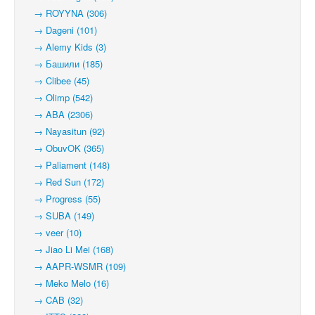
→ ROYYNA (306)
→ Dageni (101)
→ Alemy Kids (3)
→ Башили (185)
→ Clibee (45)
→ Olimp (542)
→ ABA (2306)
→ Nayasitun (92)
→ ObuvOK (365)
→ Paliament (148)
→ Red Sun (172)
→ Progress (55)
→ SUBA (149)
→ veer (10)
→ Jiao Li Mei (168)
→ AAPR-WSMR (109)
→ Meko Melo (16)
→ CAB (32)