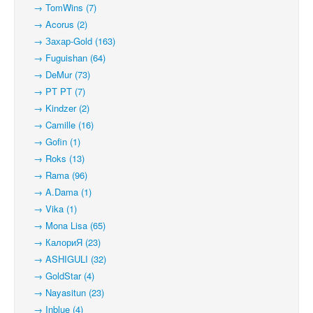
→ TomWins (7)
→ Acorus (2)
→ Захар-Gold (163)
→ Fuguishan (64)
→ DeMur (73)
→ PT PT (7)
→ Kindzer (2)
→ Camille (16)
→ Gofin (1)
→ Roks (13)
→ Rama (96)
→ A.Dama (1)
→ Vika (1)
→ Mona Lisa (65)
→ КалориЯ (23)
→ ASHIGULI (32)
→ GoldStar (4)
→ Nayasitun (23)
→ Inblue (4)