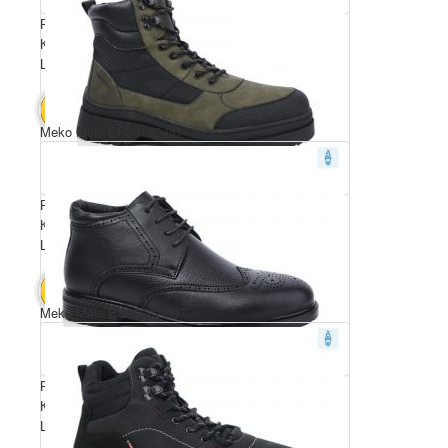
Розмірний ряд: 40-45
Комплектація ящика: 8
Ціна за пару: 23 $
184 $
В КОШИК
Meko Melo ER89152-0D
Розмірний ряд: 40-45
Комплектація ящика: 8
Ціна за пару: 23 $
184 $
В КОШИК
Meko Melo ES90082-007
Розмірний ряд: 40-45
Комплектація ящика: 8
Ціна за пару: 23 $