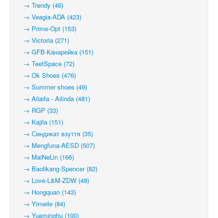
→ Trendy (46)
→ Veagia-ADA (423)
→ Prime-Opt (153)
→ Victoria (271)
→ GFB-Канарейка (151)
→ TeetSpace (72)
→ Ok Shoes (476)
→ Summer shoes (49)
→ Ailaifa - Ailinda (481)
→ RGP (33)
→ Kajila (151)
→ Синдикат взуття (35)
→ Mengfuna-AESD (507)
→ MaiNeLin (166)
→ Baolikang-Spencer (82)
→ Love-L&M-ZDW (48)
→ Hongquan (143)
→ Yimeile (84)
→ Yueminghu (100)