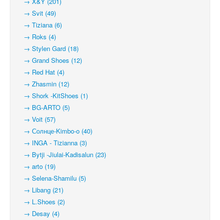
→ X&Y (201)
→ Svit (49)
→ Tiziana (6)
→ Roks (4)
→ Stylen Gard (18)
→ Grand Shoes (12)
→ Red Hat (4)
→ Zhasmin (12)
→ Shork -KitShoes (1)
→ BG-ARTO (5)
→ Voit (57)
→ Солнце-Kimbo-o (40)
→ INGA - Tizianna (3)
→ Bytji -Jiulai-Kadisalun (23)
→ arto (19)
→ Selena-Shamilu (5)
→ Libang (21)
→ L.Shoes (2)
→ Desay (4)