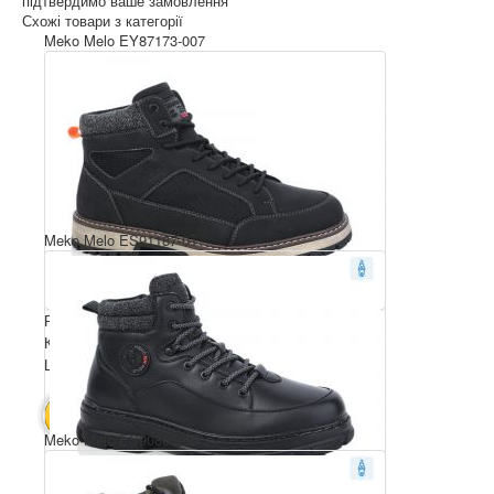
підтвердимо ваше замовлення
Схожі товари з категорії
Meko Melo EY87173-007
Meko Melo ES91187-0T
Розмірний ряд: 40-45
Комплектація ящика: 8
Ціна за пару: 23 $
184 $
В КОШИК
Meko Melo ES90885-9B