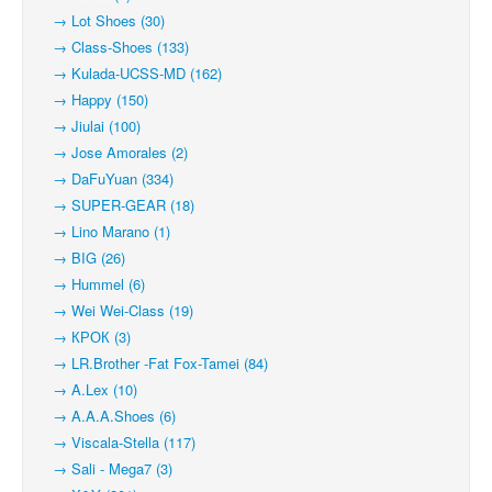
→ Lot Shoes (30)
→ Class-Shoes (133)
→ Kulada-UCSS-MD (162)
→ Happy (150)
→ Jiulai (100)
→ Jose Amorales (2)
→ DaFuYuan (334)
→ SUPER-GEAR (18)
→ Lino Marano (1)
→ BIG (26)
→ Hummel (6)
→ Wei Wei-Class (19)
→ КРОК (3)
→ LR.Brother -Fat Fox-Tamei (84)
→ A.Lex (10)
→ A.A.A.Shoes (6)
→ Viscala-Stella (117)
→ Sali - Mega7 (3)