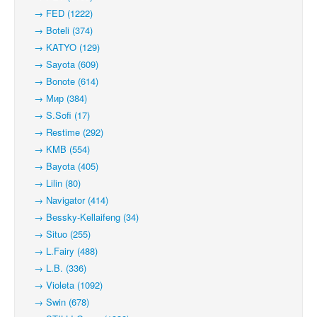
→ FED (1222)
→ Boteli (374)
→ KATYO (129)
→ Sayota (609)
→ Bonote (614)
→ Мир (384)
→ S.Sofi (17)
→ Restime (292)
→ KMB (554)
→ Bayota (405)
→ Lilin (80)
→ Navigator (414)
→ Bessky-Kellaifeng (34)
→ Situo (255)
→ L.Fairy (488)
→ L.B. (336)
→ Violeta (1092)
→ Swin (678)