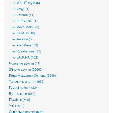
→ M7 - IT style (6)
→ Vasyl (1)
→ Botema (11)
→ PLPS - VS (1)
→ Meko Melo (20)
→ Box&Co (10)
→ Jessica (6)
→ Alex Bens (53)
→ Royal-shoes (35)
→ LAGUNA (162)
Чоловіче взуття (17)
Жіноче взуття (26663)
Кеди-Мокасини-Сліпони (2046)
Тапочки кімнатні (1969)
Гумові чоботи (234)
Бутси, копи (657)
Підліток (590)
Уггі (1530)
Львівське взуття (695)