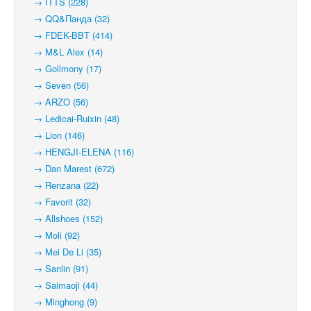
→ ITTS (228)
→ QQ&Панда (32)
→ FDEK-BBT (414)
→ M&L Alex (14)
→ Gollmony (17)
→ Seven (56)
→ ARZO (56)
→ Ledicai-Ruixin (48)
→ Lion (146)
→ HENGJI-ELENA (116)
→ Dan Marest (672)
→ Renzana (22)
→ Favorit (32)
→ Allshoes (152)
→ Moli (92)
→ Mei De Li (35)
→ Sanlin (91)
→ Saimaoji (44)
→ Minghong (9)