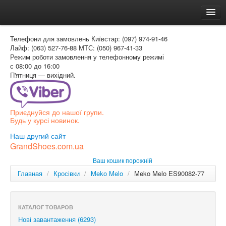
Головна
Телефони для замовлень
Київстар: (097) 974-91-46
Доставка и оплата
Лайф: (063) 527-76-88
МТС: (050) 967-41-33
Режим роботи
замовлення у телефонному режимі
Как заказать
с 08:00 до 16:00
П'ятниця — вихідний.
Контакти
Таблиця розмірів
Приєднуйся до нашої групи.
Вхід для покупця
Будь у курсі новинок.
УКР
Наш другий сайт
GrandShoes.com.ua
УКР
Ваш кошик порожній
РОС
Главная
/
Кросівки
/
Meko Melo
/
Meko Melo ES90082-77
КАТАЛОГ ТОВАРОВ
Нові завантаження (6293)