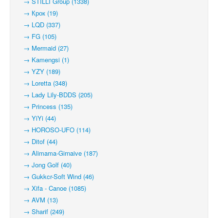
→ STILLI Group (1338)
→ Крок (19)
→ LQD (337)
→ FG (105)
→ Mermaid (27)
→ Kamengsi (1)
→ YZY (189)
→ Loretta (348)
→ Lady Lily-BDDS (205)
→ Princess (135)
→ YiYi (44)
→ HOROSO-UFO (114)
→ Ditof (44)
→ Alimama-Girnaive (187)
→ Jong Golf (40)
→ Gukkcr-Soft Wind (46)
→ Xifa - Canoe (1085)
→ AVM (13)
→ Sharif (249)