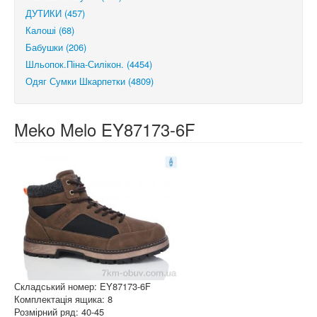
ДУТИКИ (457)
Калоші (68)
Бабушки (206)
Шльопок.Піна-Силікон. (4454)
Одяг Сумки Шкарпетки (4809)
Meko Melo EY87173-6F
Складський номер: EY87173-6F
Комплектація ящика: 8
Розмірний ряд: 40-45