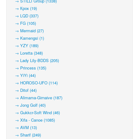
→ STILLI Group (1338)
→ Крок (19)
→ LQD (337)
→ FG (105)
→ Mermaid (27)
→ Kamengsi (1)
→ YZY (189)
→ Loretta (348)
→ Lady Lily-BDDS (205)
→ Princess (135)
→ YiYi (44)
→ HOROSO-UFO (114)
→ Ditof (44)
→ Alimama-Girnaive (187)
→ Jong Golf (40)
→ Gukkcr-Soft Wind (46)
→ Xifa - Canoe (1085)
→ AVM (13)
→ Sharif (249)