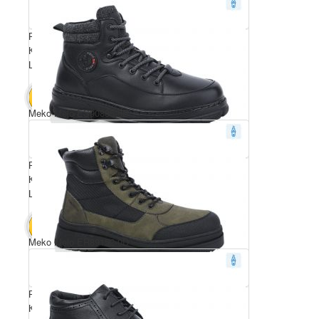
Розмірний ряд: 40-45
Комплектація ящика: 8
Ціна за пару: 23 $
184 $
В КОШИК
Meko Melo ES90885-9B
Розмірний ряд: 40-45
Комплектація ящика: 8
Ціна за пару: 23 $
184 $
В КОШИК
Meko Melo ER89152-0D
Розмірний ряд: 40-45
Комплектація ящика: 8