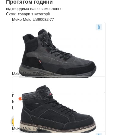
Протягом години
підтвердимо ваше замовлення
Схожі товари з категорії
Meko Melo ES90082-77
Meko Melo EY87173-007
Розмірний ряд: 40-45
Комплектація ящика: 8
Ціна за пару: 23 $
184 $
В КОШИК
Meko Melo ES91187-0T