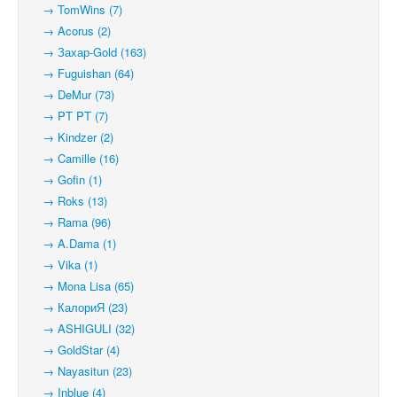
→ TomWins (7)
→ Acorus (2)
→ Захар-Gold (163)
→ Fuguishan (64)
→ DeMur (73)
→ PT PT (7)
→ Kindzer (2)
→ Camille (16)
→ Gofin (1)
→ Roks (13)
→ Rama (96)
→ A.Dama (1)
→ Vika (1)
→ Mona Lisa (65)
→ КалориЯ (23)
→ ASHIGULI (32)
→ GoldStar (4)
→ Nayasitun (23)
→ Inblue (4)