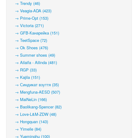
→ Trendy (46)
→ Veagia-ADA (423)
→ Prime-Opt (153)
→ Victoria (271)
→ GFB-Канарейка (151)
→ TeetSpace (72)
→ Ok Shoes (476)
→ Summer shoes (49)
→ Ailaifa - Ailinda (481)
→ RGP (33)
→ Kajila (151)
→ Синдикат взуття (35)
→ Mengfuna-AESD (507)
→ MaiNeLin (166)
→ Baolikang-Spencer (82)
→ Love-L&M-ZDW (48)
→ Hongquan (143)
→ Yimeile (84)
→ Yueminghu (100)