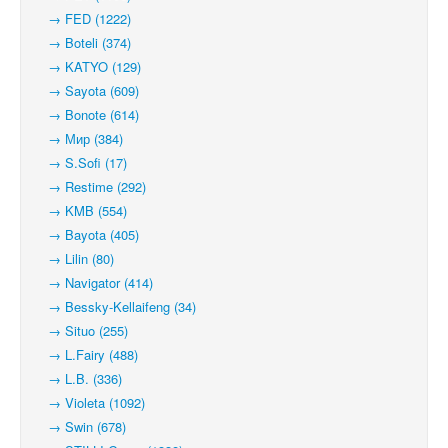
→ FED (1222)
→ Boteli (374)
→ KATYO (129)
→ Sayota (609)
→ Bonote (614)
→ Мир (384)
→ S.Sofi (17)
→ Restime (292)
→ KMB (554)
→ Bayota (405)
→ Lilin (80)
→ Navigator (414)
→ Bessky-Kellaifeng (34)
→ Situo (255)
→ L.Fairy (488)
→ L.B. (336)
→ Violeta (1092)
→ Swin (678)