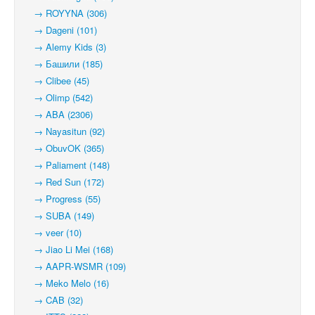
→ ROYYNA (306)
→ Dageni (101)
→ Alemy Kids (3)
→ Башили (185)
→ Clibee (45)
→ Olimp (542)
→ ABA (2306)
→ Nayasitun (92)
→ ObuvOK (365)
→ Paliament (148)
→ Red Sun (172)
→ Progress (55)
→ SUBA (149)
→ veer (10)
→ Jiao Li Mei (168)
→ AAPR-WSMR (109)
→ Meko Melo (16)
→ CAB (32)