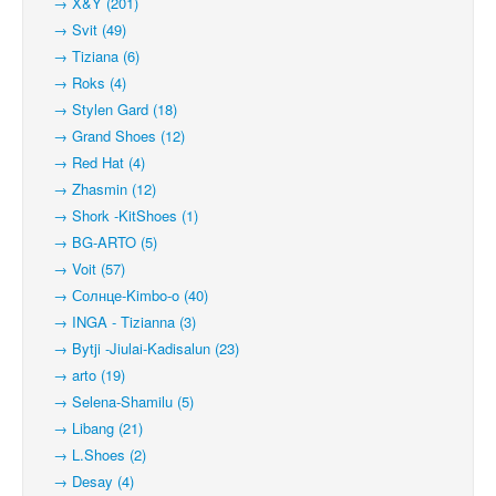
→ X&Y (201)
→ Svit (49)
→ Tiziana (6)
→ Roks (4)
→ Stylen Gard (18)
→ Grand Shoes (12)
→ Red Hat (4)
→ Zhasmin (12)
→ Shork -KitShoes (1)
→ BG-ARTO (5)
→ Voit (57)
→ Солнце-Kimbo-o (40)
→ INGA - Tizianna (3)
→ Bytji -Jiulai-Kadisalun (23)
→ arto (19)
→ Selena-Shamilu (5)
→ Libang (21)
→ L.Shoes (2)
→ Desay (4)