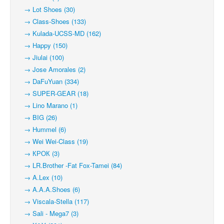
→ Lot Shoes (30)
→ Class-Shoes (133)
→ Kulada-UCSS-MD (162)
→ Happy (150)
→ Jiulai (100)
→ Jose Amorales (2)
→ DaFuYuan (334)
→ SUPER-GEAR (18)
→ Lino Marano (1)
→ BIG (26)
→ Hummel (6)
→ Wei Wei-Class (19)
→ КРОК (3)
→ LR.Brother -Fat Fox-Tamei (84)
→ A.Lex (10)
→ A.A.A.Shoes (6)
→ Viscala-Stella (117)
→ Sali - Mega7 (3)