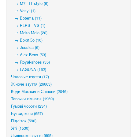
→ M7 - IT style (6)
→ Vasyl (1)
→ Botema (11)
→ PLPS - VS (1)
→ Meko Melo (20)
→ Box&Co (10)
→ Jessica (6)
→ Alex Bens (53)
→ Royal-shoes (35)
→ LAGUNA (162)
Чоловіче взуття (17)
Жіноче взуття (26663)
Кеди-Мокасини-Сліпони (2046)
Тапочки кімнатні (1969)
Гумові чоботи (234)
Бутси, копи (657)
Підліток (590)
Уггі (1530)
Львівське взуття (695)