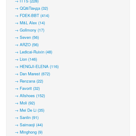
→ ITTS (228)
→ QQ&Панда (32)
→ FDEK-BBT (414)
→ M&L Alex (14)
→ Gollmony (17)
→ Seven (56)
→ ARZO (56)
→ Ledicai-Ruixin (48)
→ Lion (146)
→ HENGJI-ELENA (116)
→ Dan Marest (672)
→ Renzana (22)
→ Favorit (32)
→ Allshoes (152)
→ Moli (92)
→ Mei De Li (35)
→ Sanlin (91)
→ Saimaoji (44)
→ Minghong (9)