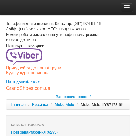
Головна
Телефони для замовлень
Київстар: (097) 974-91-46
Доставка и оплата
Лайф: (063) 527-76-88
МТС: (050) 967-41-33
Режим роботи
замовлення у телефонному режимі
Как заказать
с 08:00 до 16:00
П'ятниця — вихідний.
Контакти
Таблиця розмірів
Приєднуйся до нашої групи.
Вхід для покупця
Будь у курсі новинок.
УКР
Наш другий сайт
GrandShoes.com.ua
УКР
Ваш кошик порожній
РОС
Главная
/
Кросівки
/
Meko Melo
/
Meko Melo EY87173-6F
КАТАЛОГ ТОВАРОВ
Нові завантаження (6293)