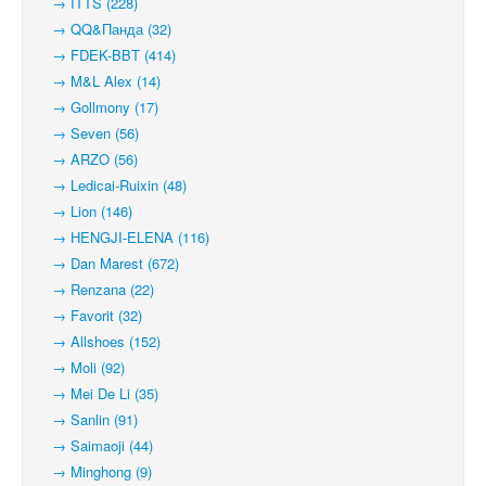
→ ITTS (228)
→ QQ&Панда (32)
→ FDEK-BBT (414)
→ M&L Alex (14)
→ Gollmony (17)
→ Seven (56)
→ ARZO (56)
→ Ledicai-Ruixin (48)
→ Lion (146)
→ HENGJI-ELENA (116)
→ Dan Marest (672)
→ Renzana (22)
→ Favorit (32)
→ Allshoes (152)
→ Moli (92)
→ Mei De Li (35)
→ Sanlin (91)
→ Saimaoji (44)
→ Minghong (9)