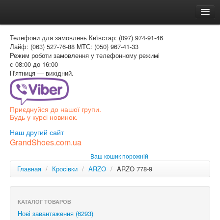
Головна
Телефони для замовлень
Київстар: (097) 974-91-46
Доставка и оплата
Лайф: (063) 527-76-88
МТС: (050) 967-41-33
Режим роботи
замовлення у телефонному режимі
Как заказать
с 08:00 до 16:00
П'ятниця — вихідний.
Контакти
Таблиця розмірів
Приєднуйся до нашої групи.
Вхід для покупця
Будь у курсі новинок.
УКР
Наш другий сайт
GrandShoes.com.ua
УКР
Ваш кошик порожній
РОС
Главная
/
Кросівки
/
ARZO
/
ARZO 778-9
КАТАЛОГ ТОВАРОВ
Нові завантаження (6293)