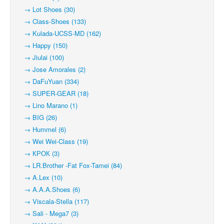
→ Lot Shoes (30)
→ Class-Shoes (133)
→ Kulada-UCSS-MD (162)
→ Happy (150)
→ Jiulai (100)
→ Jose Amorales (2)
→ DaFuYuan (334)
→ SUPER-GEAR (18)
→ Lino Marano (1)
→ BIG (26)
→ Hummel (6)
→ Wei Wei-Class (19)
→ КРОК (3)
→ LR.Brother -Fat Fox-Tamei (84)
→ A.Lex (10)
→ A.A.A.Shoes (6)
→ Viscala-Stella (117)
→ Sali - Mega7 (3)