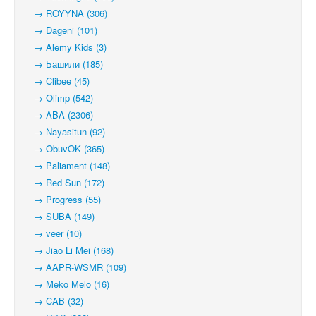
→ ROYYNA (306)
→ Dageni (101)
→ Alemy Kids (3)
→ Башили (185)
→ Clibee (45)
→ Olimp (542)
→ ABA (2306)
→ Nayasitun (92)
→ ObuvOK (365)
→ Paliament (148)
→ Red Sun (172)
→ Progress (55)
→ SUBA (149)
→ veer (10)
→ Jiao Li Mei (168)
→ AAPR-WSMR (109)
→ Meko Melo (16)
→ CAB (32)