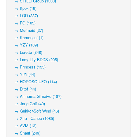
→ STILLI Group (1338)
→ Крок (19)
→ LQD (337)
→ FG (105)
→ Mermaid (27)
→ Kamengsi (1)
→ YZY (189)
→ Loretta (348)
→ Lady Lily-BDDS (205)
→ Princess (135)
→ YiYi (44)
→ HOROSO-UFO (114)
→ Ditof (44)
→ Alimama-Girnaive (187)
→ Jong Golf (40)
→ Gukkcr-Soft Wind (46)
→ Xifa - Canoe (1085)
→ AVM (13)
→ Sharif (249)