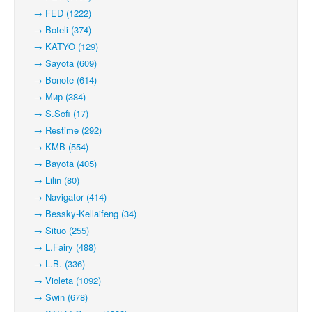
→ FED (1222)
→ Boteli (374)
→ KATYO (129)
→ Sayota (609)
→ Bonote (614)
→ Мир (384)
→ S.Sofi (17)
→ Restime (292)
→ KMB (554)
→ Bayota (405)
→ Lilin (80)
→ Navigator (414)
→ Bessky-Kellaifeng (34)
→ Situo (255)
→ L.Fairy (488)
→ L.B. (336)
→ Violeta (1092)
→ Swin (678)