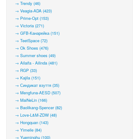
→ Trendy (46)
→ Veagia-ADA (423)
→ Prime-Opt (153)
→ Victoria (271)
→ GFB-Канарейка (151)
→ TeetSpace (72)
→ Ok Shoes (476)
→ Summer shoes (49)
→ Ailaifa - Ailinda (481)
→ RGP (33)
→ Kajila (151)
→ Синдикат взуття (35)
→ Mengfuna-AESD (507)
→ MaiNeLin (166)
→ Baolikang-Spencer (82)
→ Love-L&M-ZDW (48)
→ Hongquan (143)
→ Yimeile (84)
→ Yueminghu (100)