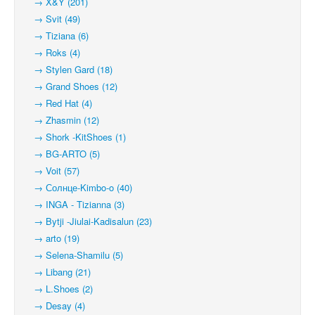
→ X&Y (201)
→ Svit (49)
→ Tiziana (6)
→ Roks (4)
→ Stylen Gard (18)
→ Grand Shoes (12)
→ Red Hat (4)
→ Zhasmin (12)
→ Shork -KitShoes (1)
→ BG-ARTO (5)
→ Voit (57)
→ Солнце-Kimbo-o (40)
→ INGA - Tizianna (3)
→ Bytji -Jiulai-Kadisalun (23)
→ arto (19)
→ Selena-Shamilu (5)
→ Libang (21)
→ L.Shoes (2)
→ Desay (4)