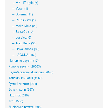
→ M7 - IT style (6)
→ Vasyl (1)
→ Botema (11)
→ PLPS - VS (1)
→ Meko Melo (20)
→ Box&Co (10)
→ Jessica (6)
→ Alex Bens (53)
→ Royal-shoes (35)
→ LAGUNA (162)
Чоловіче взуття (17)
Жіноче взуття (26663)
Кеди-Мокасини-Сліпони (2046)
Тапочки кімнатні (1969)
Гумові чоботи (234)
Бутси, копи (657)
Підліток (590)
Уггі (1530)
Львівське взуття (695)