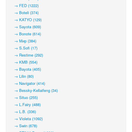
→ FED (1222)
→ Boteli (374)
→ KATYO (129)
→ Sayota (609)
→ Bonote (614)
→ Мир (384)
→ S.Sofi (17)
→ Restime (292)
→ KMB (554)
→ Bayota (405)
→ Lilin (80)
→ Navigator (414)
→ Bessky-Kellaifeng (34)
→ Situo (255)
→ L.Fairy (488)
→ L.B. (336)
→ Violeta (1092)
→ Swin (678)