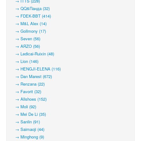
→ ITTS (228)
→ QQ&Панда (32)
→ FDEK-BBT (414)
→ M&L Alex (14)
→ Gollmony (17)
→ Seven (56)
→ ARZO (56)
→ Ledicai-Ruixin (48)
→ Lion (146)
→ HENGJI-ELENA (116)
→ Dan Marest (672)
→ Renzana (22)
→ Favorit (32)
→ Allshoes (152)
→ Moli (92)
→ Mei De Li (35)
→ Sanlin (91)
→ Saimaoji (44)
→ Minghong (9)