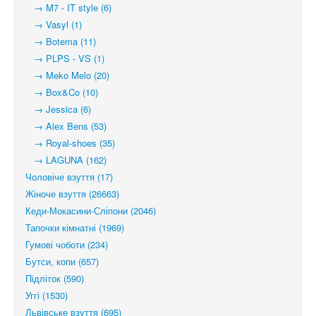
→ M7 - IT style (6)
→ Vasyl (1)
→ Botema (11)
→ PLPS - VS (1)
→ Meko Melo (20)
→ Box&Co (10)
→ Jessica (6)
→ Alex Bens (53)
→ Royal-shoes (35)
→ LAGUNA (162)
Чоловіче взуття (17)
Жіноче взуття (26663)
Кеди-Мокасини-Сліпони (2046)
Тапочки кімнатні (1969)
Гумові чоботи (234)
Бутси, копи (657)
Підліток (590)
Уггі (1530)
Львівське взуття (695)