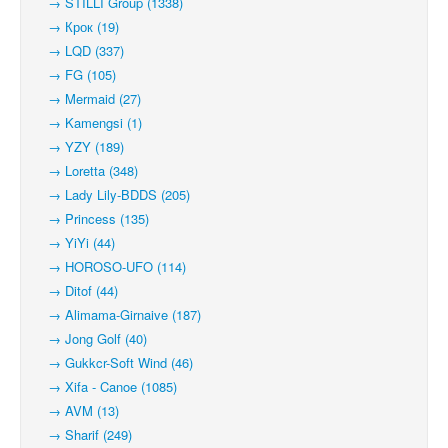
→ STILLI Group (1338)
→ Крок (19)
→ LQD (337)
→ FG (105)
→ Mermaid (27)
→ Kamengsi (1)
→ YZY (189)
→ Loretta (348)
→ Lady Lily-BDDS (205)
→ Princess (135)
→ YiYi (44)
→ HOROSO-UFO (114)
→ Ditof (44)
→ Alimama-Girnaive (187)
→ Jong Golf (40)
→ Gukkcr-Soft Wind (46)
→ Xifa - Canoe (1085)
→ AVM (13)
→ Sharif (249)