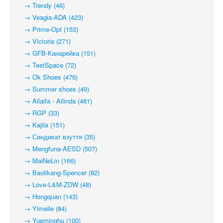
→ Trendy (46)
→ Veagia-ADA (423)
→ Prime-Opt (153)
→ Victoria (271)
→ GFB-Канарейка (151)
→ TeetSpace (72)
→ Ok Shoes (476)
→ Summer shoes (49)
→ Ailaifa - Ailinda (481)
→ RGP (33)
→ Kajila (151)
→ Синдикат взуття (35)
→ Mengfuna-AESD (507)
→ MaiNeLin (166)
→ Baolikang-Spencer (82)
→ Love-L&M-ZDW (48)
→ Hongquan (143)
→ Yimeile (84)
→ Yueminghu (100)