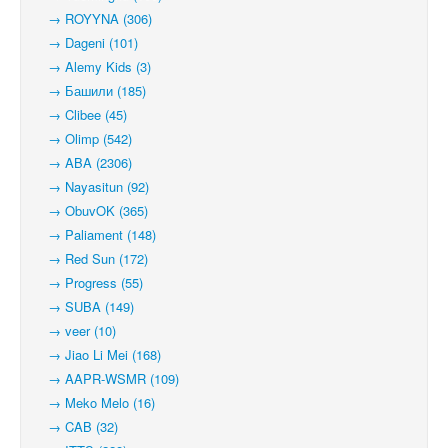
→ ROYYNA (306)
→ Dageni (101)
→ Alemy Kids (3)
→ Башили (185)
→ Clibee (45)
→ Olimp (542)
→ ABA (2306)
→ Nayasitun (92)
→ ObuvOK (365)
→ Paliament (148)
→ Red Sun (172)
→ Progress (55)
→ SUBA (149)
→ veer (10)
→ Jiao Li Mei (168)
→ AAPR-WSMR (109)
→ Meko Melo (16)
→ CAB (32)