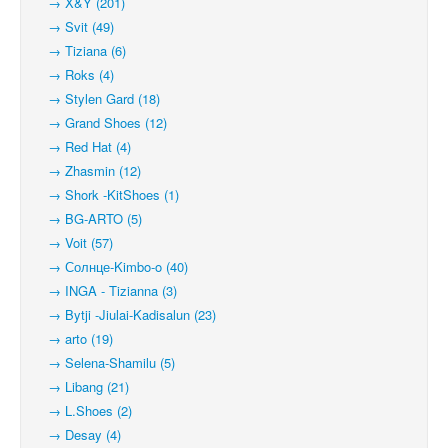
→ X&Y (201)
→ Svit (49)
→ Tiziana (6)
→ Roks (4)
→ Stylen Gard (18)
→ Grand Shoes (12)
→ Red Hat (4)
→ Zhasmin (12)
→ Shork -KitShoes (1)
→ BG-ARTO (5)
→ Voit (57)
→ Солнце-Kimbo-o (40)
→ INGA - Tizianna (3)
→ Bytji -Jiulai-Kadisalun (23)
→ arto (19)
→ Selena-Shamilu (5)
→ Libang (21)
→ L.Shoes (2)
→ Desay (4)