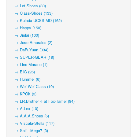
→ Lot Shoes (30)
→ Class-Shoes (133)
→ Kulada-UCSS-MD (162)
→ Happy (150)
→ Jiulai (100)
→ Jose Amorales (2)
→ DaFuYuan (334)
→ SUPER-GEAR (18)
→ Lino Marano (1)
→ BIG (26)
→ Hummel (6)
→ Wei Wei-Class (19)
→ КРОК (3)
→ LR.Brother -Fat Fox-Tamei (84)
→ A.Lex (10)
→ A.A.A.Shoes (6)
→ Viscala-Stella (117)
→ Sali - Mega7 (3)