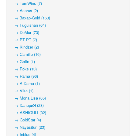
→ TomWins (7)
→ Acorus (2)
→ Захар-Gold (163)
→ Fuguishan (64)
→ DeMur (73)
→ PT PT (7)
→ Kindzer (2)
→ Camille (16)
→ Gofin (1)
→ Roks (13)
→ Rama (96)
→ A.Dama (1)
→ Vika (1)
→ Mona Lisa (65)
→ КалориЯ (23)
→ ASHIGULI (32)
→ GoldStar (4)
→ Nayasitun (23)
→ Inblue (4)