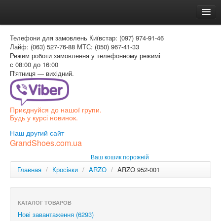
Головна
Телефони для замовлень
Київстар: (097) 974-91-46
Доставка и оплата
Лайф: (063) 527-76-88
МТС: (050) 967-41-33
Режим роботи
замовлення у телефонному режимі
Как заказать
с 08:00 до 16:00
П'ятниця — вихідний.
Контакти
Таблиця розмірів
Приєднуйся до нашої групи.
Вхід для покупця
Будь у курсі новинок.
УКР
Наш другий сайт
GrandShoes.com.ua
УКР
Ваш кошик порожній
РОС
Главная
/
Кросівки
/
ARZO
/
ARZO 952-001
КАТАЛОГ ТОВАРОВ
Нові завантаження (6293)