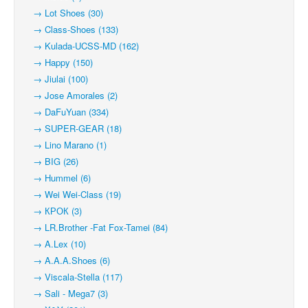
→ Lot Shoes (30)
→ Class-Shoes (133)
→ Kulada-UCSS-MD (162)
→ Happy (150)
→ Jiulai (100)
→ Jose Amorales (2)
→ DaFuYuan (334)
→ SUPER-GEAR (18)
→ Lino Marano (1)
→ BIG (26)
→ Hummel (6)
→ Wei Wei-Class (19)
→ КРОК (3)
→ LR.Brother -Fat Fox-Tamei (84)
→ A.Lex (10)
→ A.A.A.Shoes (6)
→ Viscala-Stella (117)
→ Sali - Mega7 (3)