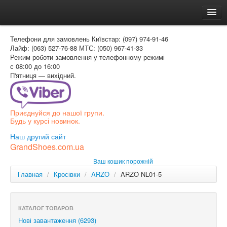
Головна
Телефони для замовлень
Київстар: (097) 974-91-46
Доставка и оплата
Лайф: (063) 527-76-88
МТС: (050) 967-41-33
Режим роботи
замовлення у телефонному режимі
Как заказать
с 08:00 до 16:00
П'ятниця — вихідний.
Контакти
Таблиця розмірів
Приєднуйся до нашої групи.
Вхід для покупця
Будь у курсі новинок.
УКР
Наш другий сайт
GrandShoes.com.ua
УКР
Ваш кошик порожній
РОС
Главная
/
Кросівки
/
ARZO
/
ARZO NL01-5
КАТАЛОГ ТОВАРОВ
Нові завантаження (6293)