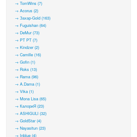
→ TomWins (7)
→ Acorus (2)
→ Захар-Gold (163)
→ Fuguishan (64)
→ DeMur (73)
→ PT PT (7)
→ Kindzer (2)
→ Camille (16)
→ Gofin (1)
→ Roks (13)
→ Rama (96)
→ A.Dama (1)
→ Vika (1)
→ Mona Lisa (65)
→ КалориЯ (23)
→ ASHIGULI (32)
→ GoldStar (4)
→ Nayasitun (23)
→ Inblue (4)