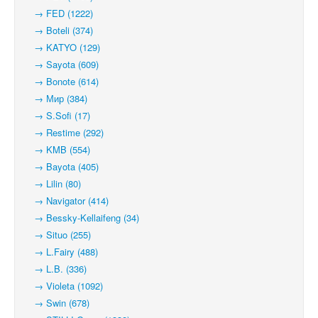
→ FED (1222)
→ Boteli (374)
→ KATYO (129)
→ Sayota (609)
→ Bonote (614)
→ Мир (384)
→ S.Sofi (17)
→ Restime (292)
→ KMB (554)
→ Bayota (405)
→ Lilin (80)
→ Navigator (414)
→ Bessky-Kellaifeng (34)
→ Situo (255)
→ L.Fairy (488)
→ L.B. (336)
→ Violeta (1092)
→ Swin (678)