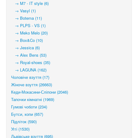
→ M7 - IT style (6)
→ Vasyl (1)
→ Botema (11)
→ PLPS - VS (1)
→ Meko Melo (20)
→ Box&Co (10)
→ Jessica (6)
→ Alex Bens (53)
→ Royal-shoes (35)
→ LAGUNA (162)
Чоловіче взуття (17)
Жіноче взуття (26663)
Кеди-Мокасини-Сліпони (2046)
Тапочки кімнатні (1969)
Гумові чоботи (234)
Бутси, копи (657)
Підліток (590)
Уггі (1530)
Львівське взуття (695)