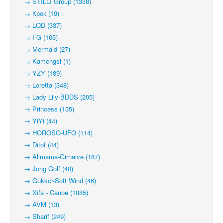
→ STILLI Group (1338)
→ Крок (19)
→ LQD (337)
→ FG (105)
→ Mermaid (27)
→ Kamengsi (1)
→ YZY (189)
→ Loretta (348)
→ Lady Lily-BDDS (205)
→ Princess (135)
→ YiYi (44)
→ HOROSO-UFO (114)
→ Ditof (44)
→ Alimama-Girnaive (187)
→ Jong Golf (40)
→ Gukkcr-Soft Wind (46)
→ Xifa - Canoe (1085)
→ AVM (13)
→ Sharif (249)