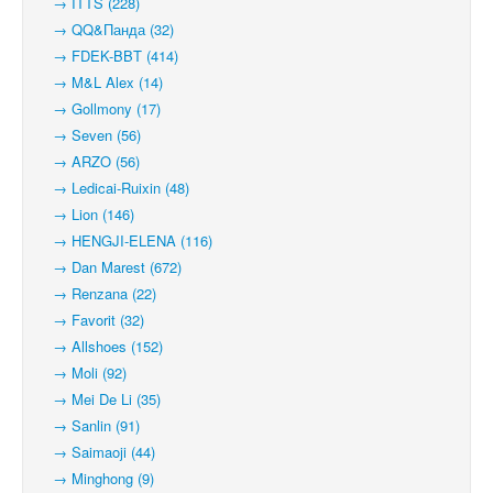
→ ITTS (228)
→ QQ&Панда (32)
→ FDEK-BBT (414)
→ M&L Alex (14)
→ Gollmony (17)
→ Seven (56)
→ ARZO (56)
→ Ledicai-Ruixin (48)
→ Lion (146)
→ HENGJI-ELENA (116)
→ Dan Marest (672)
→ Renzana (22)
→ Favorit (32)
→ Allshoes (152)
→ Moli (92)
→ Mei De Li (35)
→ Sanlin (91)
→ Saimaoji (44)
→ Minghong (9)