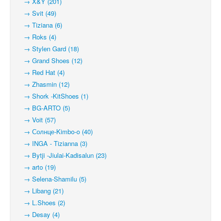
→ X&Y (201)
→ Svit (49)
→ Tiziana (6)
→ Roks (4)
→ Stylen Gard (18)
→ Grand Shoes (12)
→ Red Hat (4)
→ Zhasmin (12)
→ Shork -KitShoes (1)
→ BG-ARTO (5)
→ Voit (57)
→ Солнце-Kimbo-o (40)
→ INGA - Tizianna (3)
→ Bytji -Jiulai-Kadisalun (23)
→ arto (19)
→ Selena-Shamilu (5)
→ Libang (21)
→ L.Shoes (2)
→ Desay (4)