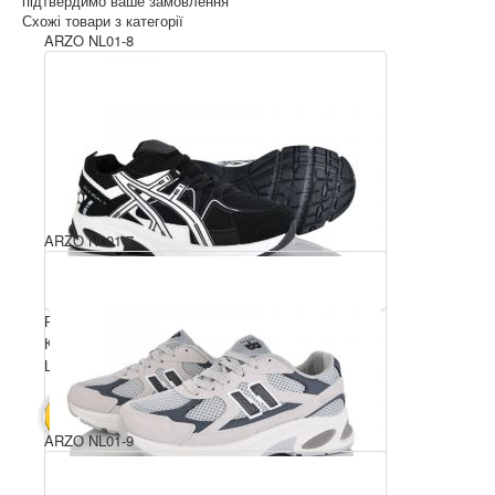
підтвердимо ваше замовлення
Схожі товари з категорії
ARZO NL01-8
ARZO NL01-7
Розмірний ряд: 36-41
Комплектація ящика: 8
Ціна за пару: 680 грн.
5440 грн.
В КОШИК
ARZO NL01-9