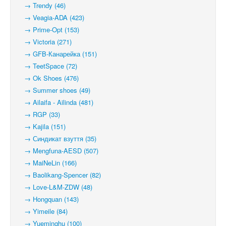
→ Trendy (46)
→ Veagia-ADA (423)
→ Prime-Opt (153)
→ Victoria (271)
→ GFB-Канарейка (151)
→ TeetSpace (72)
→ Ok Shoes (476)
→ Summer shoes (49)
→ Ailaifa - Ailinda (481)
→ RGP (33)
→ Kajila (151)
→ Синдикат взуття (35)
→ Mengfuna-AESD (507)
→ MaiNeLin (166)
→ Baolikang-Spencer (82)
→ Love-L&M-ZDW (48)
→ Hongquan (143)
→ Yimeile (84)
→ Yueminghu (100)