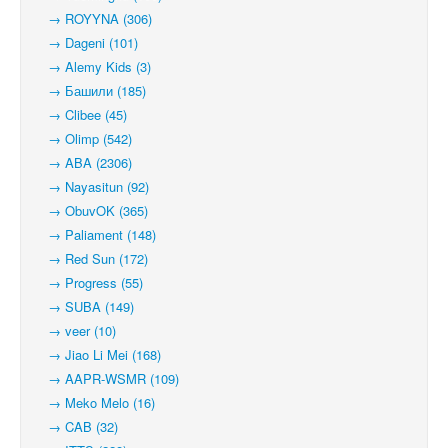
→ ROYYNA (306)
→ Dageni (101)
→ Alemy Kids (3)
→ Башили (185)
→ Clibee (45)
→ Olimp (542)
→ ABA (2306)
→ Nayasitun (92)
→ ObuvOK (365)
→ Paliament (148)
→ Red Sun (172)
→ Progress (55)
→ SUBA (149)
→ veer (10)
→ Jiao Li Mei (168)
→ AAPR-WSMR (109)
→ Meko Melo (16)
→ CAB (32)