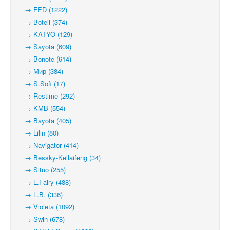
→ FED (1222)
→ Boteli (374)
→ KATYO (129)
→ Sayota (609)
→ Bonote (614)
→ Мир (384)
→ S.Sofi (17)
→ Restime (292)
→ KMB (554)
→ Bayota (405)
→ Lilin (80)
→ Navigator (414)
→ Bessky-Kellaifeng (34)
→ Situo (255)
→ L.Fairy (488)
→ L.B. (336)
→ Violeta (1092)
→ Swin (678)