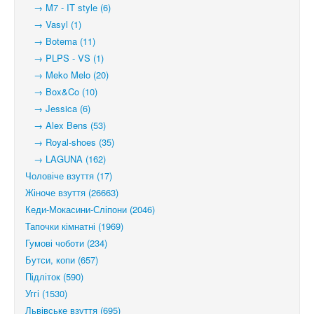
→ M7 - IT style (6)
→ Vasyl (1)
→ Botema (11)
→ PLPS - VS (1)
→ Meko Melo (20)
→ Box&Co (10)
→ Jessica (6)
→ Alex Bens (53)
→ Royal-shoes (35)
→ LAGUNA (162)
Чоловіче взуття (17)
Жіноче взуття (26663)
Кеди-Мокасини-Сліпони (2046)
Тапочки кімнатні (1969)
Гумові чоботи (234)
Бутси, копи (657)
Підліток (590)
Уггі (1530)
Львівське взуття (695)