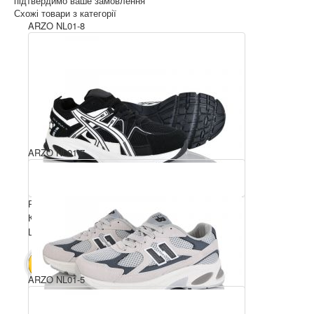
підтвердимо ваше замовлення
Схожі товари з категорії
ARZO NL01-8
ARZO NL01-7
Розмірний ряд: 36-41
Комплектація ящика: 8
Ціна за пару: 680 грн.
5440 грн.
В КОШИК
ARZO NL01-5