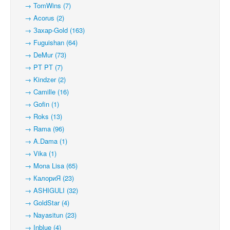
→ TomWins (7)
→ Acorus (2)
→ Захар-Gold (163)
→ Fuguishan (64)
→ DeMur (73)
→ PT PT (7)
→ Kindzer (2)
→ Camille (16)
→ Gofin (1)
→ Roks (13)
→ Rama (96)
→ A.Dama (1)
→ Vika (1)
→ Mona Lisa (65)
→ КалориЯ (23)
→ ASHIGULI (32)
→ GoldStar (4)
→ Nayasitun (23)
→ Inblue (4)