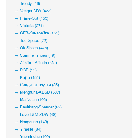
→ Trendy (46)
→ Veagia-ADA (423)
→ Prime-Opt (153)
→ Victoria (271)
→ GFB-Канарейка (151)
→ TeetSpace (72)
→ Ok Shoes (476)
→ Summer shoes (49)
→ Ailaifa - Ailinda (481)
→ RGP (33)
→ Kajila (151)
→ Синдикат взуття (35)
→ Mengfuna-AESD (507)
→ MaiNeLin (166)
→ Baolikang-Spencer (82)
→ Love-L&M-ZDW (48)
→ Hongquan (143)
→ Yimeile (84)
→ Yueminghu (100)