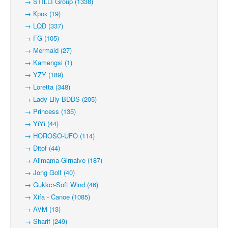
→ STILLI Group (1338)
→ Крок (19)
→ LQD (337)
→ FG (105)
→ Mermaid (27)
→ Kamengsi (1)
→ YZY (189)
→ Loretta (348)
→ Lady Lily-BDDS (205)
→ Princess (135)
→ YiYi (44)
→ HOROSO-UFO (114)
→ Ditof (44)
→ Alimama-Girnaive (187)
→ Jong Golf (40)
→ Gukkcr-Soft Wind (46)
→ Xifa - Canoe (1085)
→ AVM (13)
→ Sharif (249)