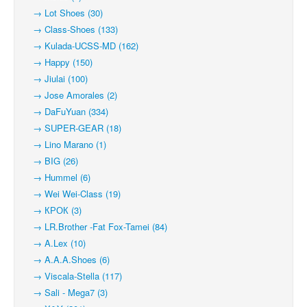
→ Lot Shoes (30)
→ Class-Shoes (133)
→ Kulada-UCSS-MD (162)
→ Happy (150)
→ Jiulai (100)
→ Jose Amorales (2)
→ DaFuYuan (334)
→ SUPER-GEAR (18)
→ Lino Marano (1)
→ BIG (26)
→ Hummel (6)
→ Wei Wei-Class (19)
→ КРОК (3)
→ LR.Brother -Fat Fox-Tamei (84)
→ A.Lex (10)
→ A.A.A.Shoes (6)
→ Viscala-Stella (117)
→ Sali - Mega7 (3)