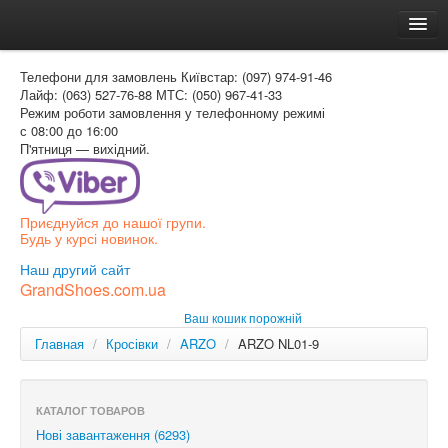
Головна
Телефони для замовлень
Київстар: (097) 974-91-46
Доставка и оплата
Лайф: (063) 527-76-88
МТС: (050) 967-41-33
Режим роботи
замовлення у телефонному режимі
Как заказать
с 08:00 до 16:00
П'ятниця — вихідний.
Контакти
Таблиця розмірів
Приєднуйся до нашої групи.
Вхід для покупця
Будь у курсі новинок.
УКР
Наш другий сайт
GrandShoes.com.ua
УКР
Ваш кошик порожній
РОС
Главная
/
Кросівки
/
ARZO
/
ARZO NL01-9
КАТАЛОГ ТОВАРОВ
Нові завантаження (6293)