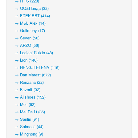
→ ITTS (228)
→ QQ&Панда (32)
→ FDEK-BBT (414)
→ M&L Alex (14)
→ Gollmony (17)
→ Seven (56)
→ ARZO (56)
→ Ledicai-Ruixin (48)
→ Lion (146)
→ HENGJI-ELENA (116)
→ Dan Marest (672)
→ Renzana (22)
→ Favorit (32)
→ Allshoes (152)
→ Moli (92)
→ Mei De Li (35)
→ Sanlin (91)
→ Saimaoji (44)
→ Minghong (9)