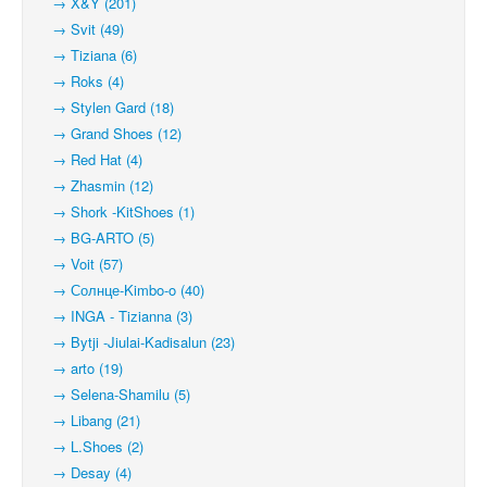
→ X&Y (201)
→ Svit (49)
→ Tiziana (6)
→ Roks (4)
→ Stylen Gard (18)
→ Grand Shoes (12)
→ Red Hat (4)
→ Zhasmin (12)
→ Shork -KitShoes (1)
→ BG-ARTO (5)
→ Voit (57)
→ Солнце-Kimbo-o (40)
→ INGA - Tizianna (3)
→ Bytji -Jiulai-Kadisalun (23)
→ arto (19)
→ Selena-Shamilu (5)
→ Libang (21)
→ L.Shoes (2)
→ Desay (4)