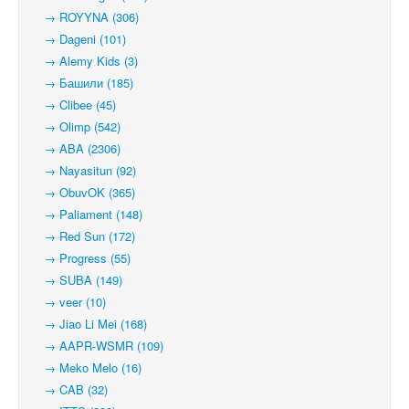
→ ROYYNA (306)
→ Dageni (101)
→ Alemy Kids (3)
→ Башили (185)
→ Clibee (45)
→ Olimp (542)
→ ABA (2306)
→ Nayasitun (92)
→ ObuvOK (365)
→ Paliament (148)
→ Red Sun (172)
→ Progress (55)
→ SUBA (149)
→ veer (10)
→ Jiao Li Mei (168)
→ AAPR-WSMR (109)
→ Meko Melo (16)
→ CAB (32)