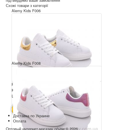
підтвердимо ваше замовлення
Схожі товари з категорії
Alemy Kids F006
Alemy Kids F008
Розмірний ряд: 36-41
Комплектація ящика: 8
Ціна за пару: 250 грн.
2000 грн.
В КОШИК
Доставка по Украине
Оплата
Оптовый интернет-магазин обуви © 2026