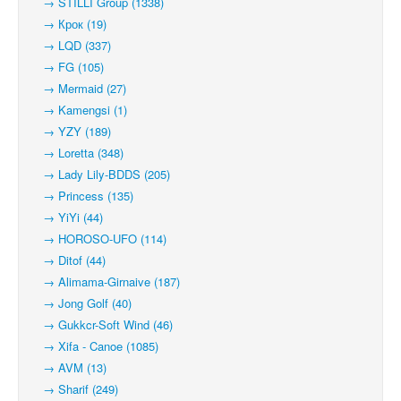
→ STILLI Group (1338)
→ Крок (19)
→ LQD (337)
→ FG (105)
→ Mermaid (27)
→ Kamengsi (1)
→ YZY (189)
→ Loretta (348)
→ Lady Lily-BDDS (205)
→ Princess (135)
→ YiYi (44)
→ HOROSO-UFO (114)
→ Ditof (44)
→ Alimama-Girnaive (187)
→ Jong Golf (40)
→ Gukkcr-Soft Wind (46)
→ Xifa - Canoe (1085)
→ AVM (13)
→ Sharif (249)