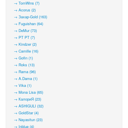
→ TomWins (7)
→ Acorus (2)
→ Захар-Gold (163)
→ Fuguishan (64)
→ DeMur (73)
→ PT PT (7)
→ Kindzer (2)
→ Camille (16)
→ Gofin (1)
→ Roks (13)
→ Rama (96)
→ A.Dama (1)
→ Vika (1)
→ Mona Lisa (65)
→ КалориЯ (23)
→ ASHIGULI (32)
→ GoldStar (4)
→ Nayasitun (23)
→ Inblue (4)