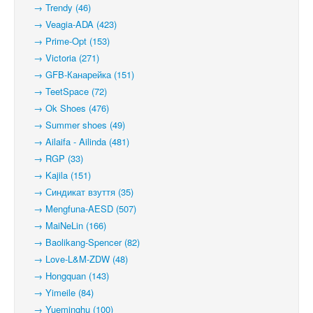
→ Trendy (46)
→ Veagia-ADA (423)
→ Prime-Opt (153)
→ Victoria (271)
→ GFB-Канарейка (151)
→ TeetSpace (72)
→ Ok Shoes (476)
→ Summer shoes (49)
→ Ailaifa - Ailinda (481)
→ RGP (33)
→ Kajila (151)
→ Синдикат взуття (35)
→ Mengfuna-AESD (507)
→ MaiNeLin (166)
→ Baolikang-Spencer (82)
→ Love-L&M-ZDW (48)
→ Hongquan (143)
→ Yimeile (84)
→ Yueminghu (100)