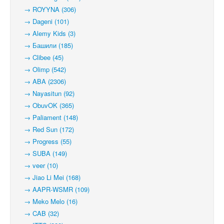
→ ROYYNA (306)
→ Dageni (101)
→ Alemy Kids (3)
→ Башили (185)
→ Clibee (45)
→ Olimp (542)
→ ABA (2306)
→ Nayasitun (92)
→ ObuvOK (365)
→ Paliament (148)
→ Red Sun (172)
→ Progress (55)
→ SUBA (149)
→ veer (10)
→ Jiao Li Mei (168)
→ AAPR-WSMR (109)
→ Meko Melo (16)
→ CAB (32)