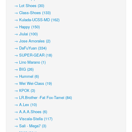
→ Lot Shoes (30)
→ Class-Shoes (133)
→ Kulada-UCSS-MD (162)
→ Happy (150)
→ Jiulai (100)
→ Jose Amorales (2)
→ DaFuYuan (334)
→ SUPER-GEAR (18)
→ Lino Marano (1)
→ BIG (26)
→ Hummel (6)
→ Wei Wei-Class (19)
→ КРОК (3)
→ LR.Brother -Fat Fox-Tamei (84)
→ A.Lex (10)
→ A.A.A.Shoes (6)
→ Viscala-Stella (117)
→ Sali - Mega7 (3)