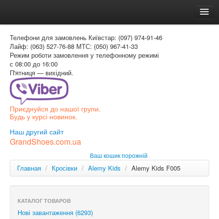
Головна
Телефони для замовлень
Київстар: (097) 974-91-46
Доставка и оплата
Лайф: (063) 527-76-88
МТС: (050) 967-41-33
Режим роботи
замовлення у телефонному режимі
Как заказать
с 08:00 до 16:00
П'ятниця — вихідний.
Контакти
Таблиця розмірів
Приєднуйся до нашої групи.
Вхід для покупця
Будь у курсі новинок.
УКР
Наш другий сайт
GrandShoes.com.ua
УКР
Ваш кошик порожній
РОС
Главная
/
Кросівки
/
Alemy Kids
/
Alemy Kids F005
КАТАЛОГ ТОВАРОВ
Нові завантаження (6293)