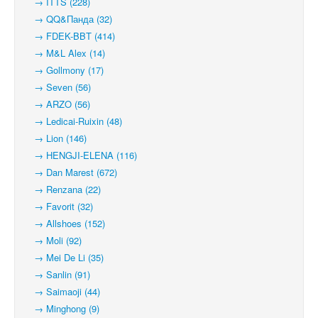
→ ITTS (228)
→ QQ&Панда (32)
→ FDEK-BBT (414)
→ M&L Alex (14)
→ Gollmony (17)
→ Seven (56)
→ ARZO (56)
→ Ledicai-Ruixin (48)
→ Lion (146)
→ HENGJI-ELENA (116)
→ Dan Marest (672)
→ Renzana (22)
→ Favorit (32)
→ Allshoes (152)
→ Moli (92)
→ Mei De Li (35)
→ Sanlin (91)
→ Saimaoji (44)
→ Minghong (9)