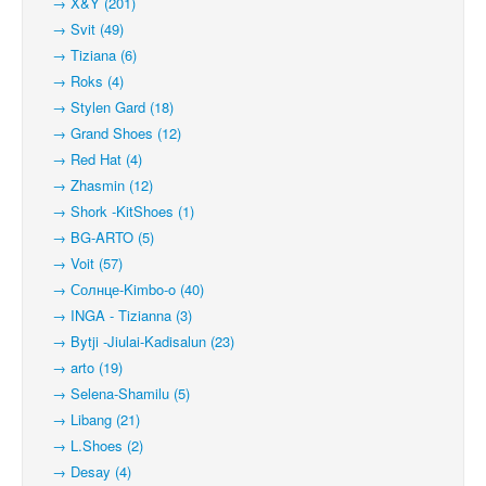
→ X&Y (201)
→ Svit (49)
→ Tiziana (6)
→ Roks (4)
→ Stylen Gard (18)
→ Grand Shoes (12)
→ Red Hat (4)
→ Zhasmin (12)
→ Shork -KitShoes (1)
→ BG-ARTO (5)
→ Voit (57)
→ Солнце-Kimbo-o (40)
→ INGA - Tizianna (3)
→ Bytji -Jiulai-Kadisalun (23)
→ arto (19)
→ Selena-Shamilu (5)
→ Libang (21)
→ L.Shoes (2)
→ Desay (4)