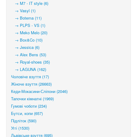
→ M7 - IT style (6)
→ Vasyl (1)
→ Botema (11)
→ PLPS - VS (1)
→ Meko Melo (20)
→ Box&Co (10)
→ Jessica (6)
→ Alex Bens (53)
→ Royal-shoes (35)
→ LAGUNA (162)
Чоловіче взуття (17)
Жіноче взуття (26663)
Кеди-Мокасини-Сліпони (2046)
Тапочки кімнатні (1969)
Гумові чоботи (234)
Бутси, копи (657)
Підліток (590)
Уггі (1530)
Львівське взуття (695)