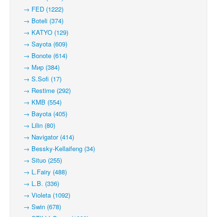
→ FED (1222)
→ Boteli (374)
→ KATYO (129)
→ Sayota (609)
→ Bonote (614)
→ Мир (384)
→ S.Sofi (17)
→ Restime (292)
→ KMB (554)
→ Bayota (405)
→ Lilin (80)
→ Navigator (414)
→ Bessky-Kellaifeng (34)
→ Situo (255)
→ L.Fairy (488)
→ L.B. (336)
→ Violeta (1092)
→ Swin (678)