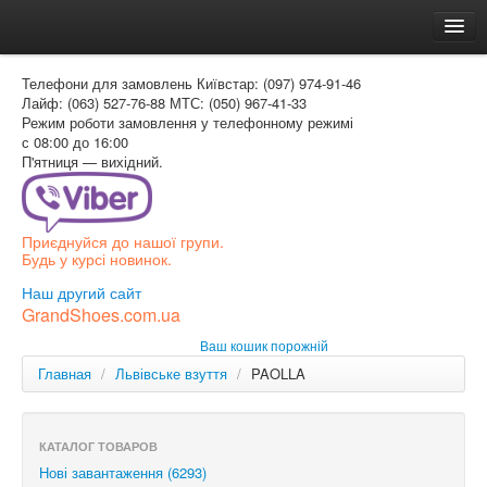
Головна
Телефони для замовлень
Київстар: (097) 974-91-46
Доставка и оплата
Лайф: (063) 527-76-88
МТС: (050) 967-41-33
Режим роботи
замовлення у телефонному режимі
Как заказать
с 08:00 до 16:00
П'ятниця — вихідний.
Контакти
Таблиця розмірів
Приєднуйся до нашої групи.
Вхід для покупця
Будь у курсі новинок.
УКР
Наш другий сайт
GrandShoes.com.ua
УКР
Ваш кошик порожній
РОС
Главная
/
Львівське взуття
/
PAOLLA
КАТАЛОГ ТОВАРОВ
Нові завантаження (6293)