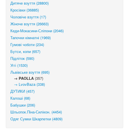
Дитяче взуття (28800)
Кросівки (36885)
Чоловіче взуття (17)
Жіноче взуття (26663)
Кеди-Мокасини-Сліпони (2046)
Тапочки кімнатні (1969)
Гумові чоботи (234)
Бутси, копи (657)
Підліток (590)
Уггі (1530)
Львівське взуття (695)
→ PAOLLA
(357)
→ LvovBaza (338)
ДУТИКИ (457)
Калоші (68)
Бабушки (206)
Шльопок.Піна-Силікон. (4454)
Одяг Сумки Шкарпетки (4809)