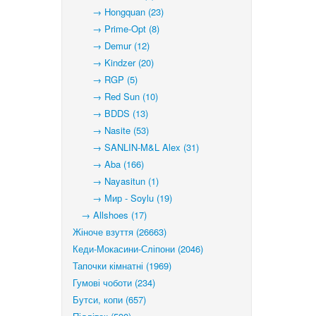
→ Hongquan (23)
→ Prime-Opt (8)
→ Demur (12)
→ Kindzer (20)
→ RGP (5)
→ Red Sun (10)
→ BDDS (13)
→ Nasite (53)
→ SANLIN-M&L Alex (31)
→ Aba (166)
→ Nayasitun (1)
→ Мир - Soylu (19)
→ Allshoes (17)
Жіноче взуття (26663)
Кеди-Мокасини-Сліпони (2046)
Тапочки кімнатні (1969)
Гумові чоботи (234)
Бутси, копи (657)