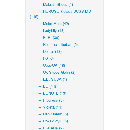
→ Makers Shoes (1)
→ HOROSO-Kulada-UCSS-MD
(118)
→ Meko Melo (42)
→ LadyLily (13)
→ Pt-Pt (30)
→ Restime - Serbah (6)
→ Demur (13)
→ FG (6)
→ ObuvOK (18)
→ Ok Shoes-Gofin (2)
→ L.B.-SUBA (1)
→ BG (14)
→ BONOTE (13)
→ Progress (3)
→ Violeta (14)
→ Dan Marest (5)
→ Roks-Soylu (5)
→ ESPADA (2)