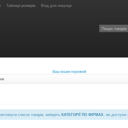
и
Таблиця розмірів
Вхід для покупця
Ваш кошик порожній
ive
еглянути список товарів, виберіть
КАТЕГОРІЇ ПО ФІРМАХ
, які доступ