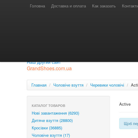
Телефони для замовлень
Київстар: (097) 974-91-46
Головна
Доставка и оплата
Как заказать
Контакт
Лайф: (063) 527-76-88
МТС: (050) 967-41-33
Режим роботи
замовлення у телефонному режимі
с 08:00 до 16:00
П'ятниця — вихідний.
Приєднуйся до нашої групи.
Будь у курсі новинок.
Наш другий сайт
GrandShoes.com.ua
Главная
/
Чоловіче взуття
/
Черевики чоловічі
/
Act
Active
КАТАЛОГ ТОВАРОВ
Нові завантаження (6293)
Дитяче взуття (28800)
Щоб пер
Кросівки (36885)
Чоловіче взуття (17)