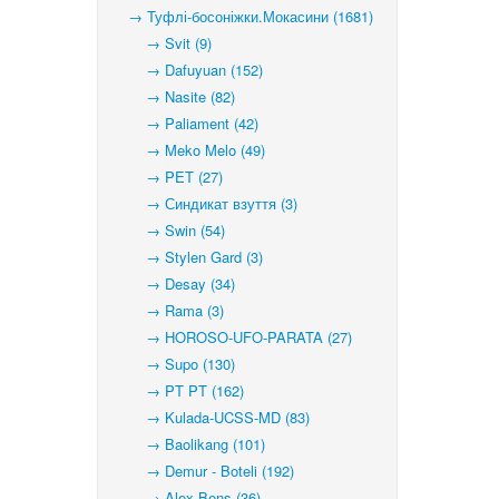
→ Туфлі-босоніжки.Мокасини (1681)
→ Svit (9)
→ Dafuyuan (152)
→ Nasite (82)
→ Paliament (42)
→ Meko Melo (49)
→ PET (27)
→ Синдикат взуття (3)
→ Swin (54)
→ Stylen Gard (3)
→ Desay (34)
→ Rama (3)
→ HOROSO-UFO-PARATA (27)
→ Supo (130)
→ PT PT (162)
→ Kulada-UCSS-MD (83)
→ Baolikang (101)
→ Demur - Boteli (192)
→ Alex Bens (36)