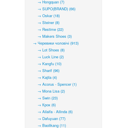
→ Hongquan (7)
→ SUPO(BRAND) (66)
→ Oskar (18)
→ Steiner (8)
→ Restime (22)
→ Makers Shoes (3)
→ Черевики чоловічі (913)
→ Lot Shoes (8)
→ Luck Line (2)
→ Kangfu (10)
→ Sharif (96)
→ Kajila (4)
→ Acorus - Spencer (1)
→ Mona Lisa (2)
→ Swin (23)
→ Крок (6)
→ Ailaifa - Ailinda (6)
→ Dafuyuan (77)
→ Baolikang (11)