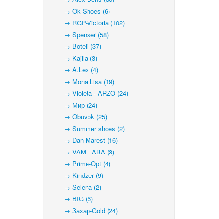
→ Ok Shoes (6)
→ RGP-Victoria (102)
→ Spenser (58)
→ Boteli (37)
→ Kajila (3)
→ A.Lex (4)
→ Mona Lisa (19)
→ Violeta - ARZO (24)
→ Мир (24)
→ Obuvok (25)
→ Summer shoes (2)
→ Dan Marest (16)
→ VAM - ABA (3)
→ Prime-Opt (4)
→ Kindzer (9)
→ Selena (2)
→ BIG (6)
→ Захар-Gold (24)