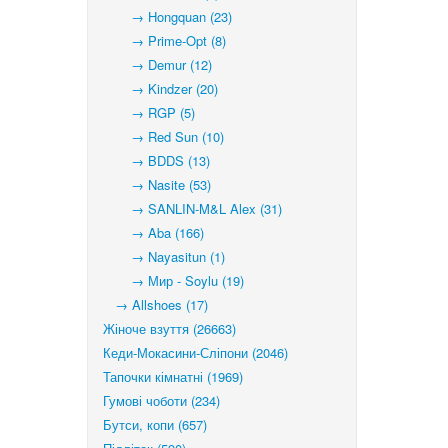
→ Hongquan (23)
→ Prime-Opt (8)
→ Demur (12)
→ Kindzer (20)
→ RGP (5)
→ Red Sun (10)
→ BDDS (13)
→ Nasite (53)
→ SANLIN-M&L Alex (31)
→ Aba (166)
→ Nayasitun (1)
→ Мир - Soylu (19)
→ Allshoes (17)
Жіноче взуття (26663)
Кеди-Мокасини-Сліпони (2046)
Тапочки кімнатні (1969)
Гумові чоботи (234)
Бутси, копи (657)