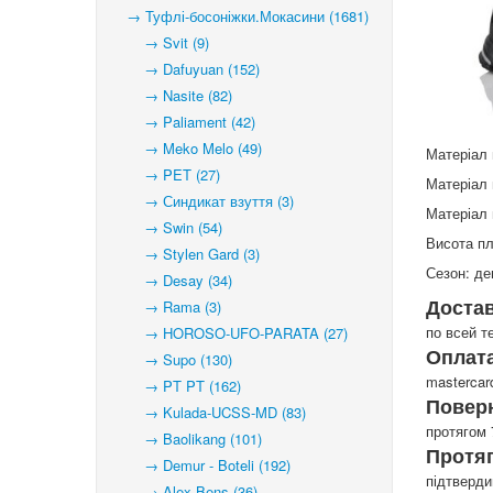
→ Туфлі-босоніжки.Мокасини (1681)
→ Svit (9)
→ Dafuyuan (152)
→ Nasite (82)
→ Paliament (42)
→ Meko Melo (49)
Матеріал 
→ PET (27)
Матеріал 
→ Синдикат взуття (3)
Матеріал 
→ Swin (54)
Висота п
→ Stylen Gard (3)
Сезон: де
→ Desay (34)
Доста
→ Rama (3)
по всей т
→ HOROSO-UFO-PARATA (27)
Оплата
→ Supo (130)
mastercar
→ PT PT (162)
Повер
→ Kulada-UCSS-MD (83)
протягом 
→ Baolikang (101)
Протя
→ Demur - Boteli (192)
підтверд
→ Alex Bens (36)