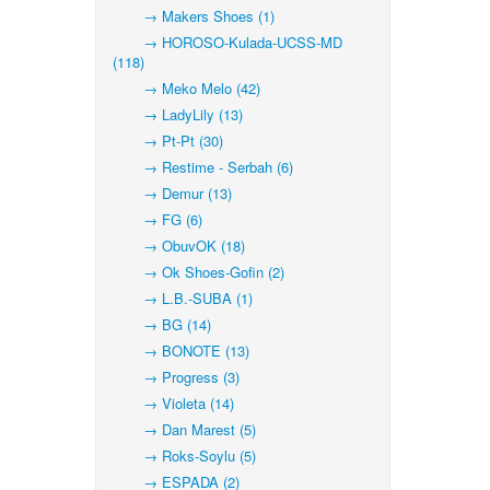
→ Makers Shoes (1)
→ HOROSO-Kulada-UCSS-MD
(118)
→ Meko Melo (42)
→ LadyLily (13)
→ Pt-Pt (30)
→ Restime - Serbah (6)
→ Demur (13)
→ FG (6)
→ ObuvOK (18)
→ Ok Shoes-Gofin (2)
→ L.B.-SUBA (1)
→ BG (14)
→ BONOTE (13)
→ Progress (3)
→ Violeta (14)
→ Dan Marest (5)
→ Roks-Soylu (5)
→ ESPADA (2)