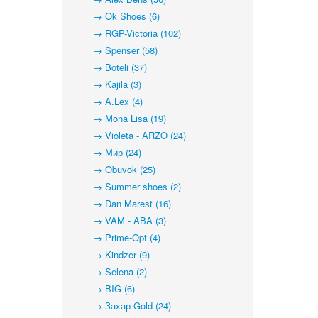
→ Ok Shoes (6)
→ RGP-Victoria (102)
→ Spenser (58)
→ Boteli (37)
→ Kajila (3)
→ A.Lex (4)
→ Mona Lisa (19)
→ Violeta - ARZO (24)
→ Мир (24)
→ Obuvok (25)
→ Summer shoes (2)
→ Dan Marest (16)
→ VAM - ABA (3)
→ Prime-Opt (4)
→ Kindzer (9)
→ Selena (2)
→ BIG (6)
→ Захар-Gold (24)