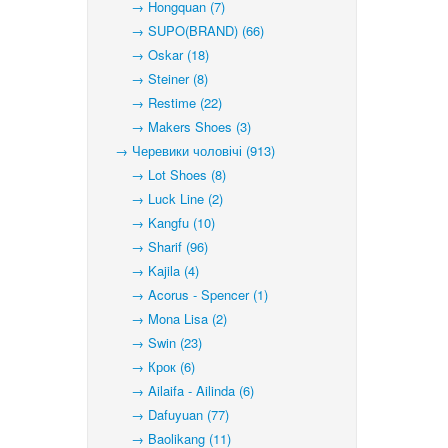
→ Hongquan (7)
→ SUPO(BRAND) (66)
→ Oskar (18)
→ Steiner (8)
→ Restime (22)
→ Makers Shoes (3)
→ Черевики чоловічі (913)
→ Lot Shoes (8)
→ Luck Line (2)
→ Kangfu (10)
→ Sharif (96)
→ Kajila (4)
→ Acorus - Spencer (1)
→ Mona Lisa (2)
→ Swin (23)
→ Крок (6)
→ Ailaifa - Ailinda (6)
→ Dafuyuan (77)
→ Baolikang (11)