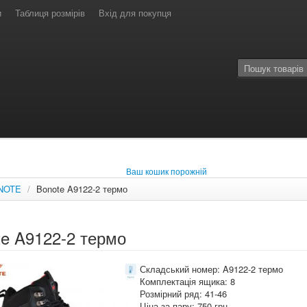
и
Таблиця розмірів
Вхід для покупця
Ваш кошик порожній
NOTE
/
Bonote A9122-2 термо
te A9122-2 термо
Складський номер: A9122-2 термо
Комплектація ящика: 8
Розмірний ряд: 41-46
Ціна за пару: 750 грн.