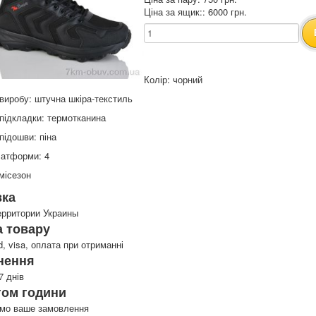
Ціна за ящик:: 6000 грн.
Колір: чорний
виробу: штучна шкіра-текстиль
підкладки: термотканина
підошви: піна
латформи: 4
місезон
вка
ерритории Украины
 товару
d, visa, оплата при отриманні
нення
7 днів
гом години
имо ваше замовлення