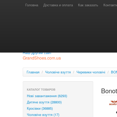
Телефони для замовлень
Київстар: (097) 974-91-46
Головна
Доставка и оплата
Как заказать
Контакт
Лайф: (063) 527-76-88
МТС: (050) 967-41-33
Режим роботи
замовлення у телефонному режимі
с 08:00 до 16:00
П'ятниця — вихідний.
Приєднуйся до нашої групи.
Будь у курсі новинок.
Наш другий сайт
GrandShoes.com.ua
Главная
/
Чоловіче взуття
/
Черевики чоловічі
/
BO
Bono
КАТАЛОГ ТОВАРОВ
Нові завантаження (6293)
Дитяче взуття (28800)
Кросівки (36885)
Чоловіче взуття (17)