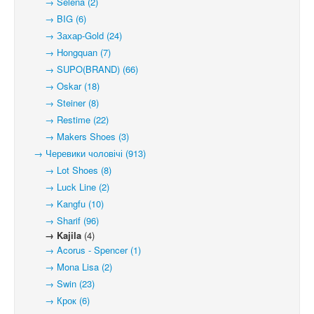
→ Selena (2)
→ BIG (6)
→ Захар-Gold (24)
→ Hongquan (7)
→ SUPO(BRAND) (66)
→ Oskar (18)
→ Steiner (8)
→ Restime (22)
→ Makers Shoes (3)
→ Черевики чоловічі (913)
→ Lot Shoes (8)
→ Luck Line (2)
→ Kangfu (10)
→ Sharif (96)
→ Kajila
(4)
→ Acorus - Spencer (1)
→ Mona Lisa (2)
→ Swin (23)
→ Крок (6)