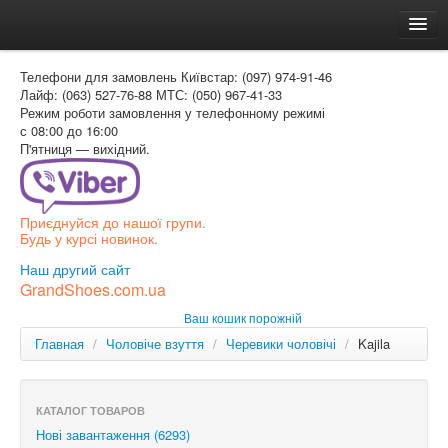
Головна
Телефони для замовлень
Київстар: (097) 974-91-46
Доставка и оплата
Лайф: (063) 527-76-88
МТС: (050) 967-41-33
Режим роботи
замовлення у телефонному режимі
Как заказать
с 08:00 до 16:00
П'ятниця — вихідний.
Контакти
Таблиця розмірів
Приєднуйся до нашої групи.
Вхід для покупця
Будь у курсі новинок.
УКР
Наш другий сайт
GrandShoes.com.ua
УКР
Ваш кошик порожній
РОС
Главная
/
Чоловіче взуття
/
Черевики чоловічі
/
Kajila
КАТАЛОГ ТОВАРОВ
Нові завантаження (6293)