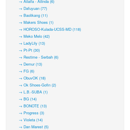
→ Ailaifa - Ailinda (6)
→ Dafuyuan (77)
→ Baolikang (11)
→ Makers Shoes (1)
→ HOROSO-Kulada-UCSS-MD (118)
→ Meko Melo (42)
→ LadyLily (13)
→ Pt-Pt (30)
→ Restime - Serbah (6)
→ Demur (13)
→ FG (6)
→ ObuvOK (18)
→ Ok Shoes-Gofin (2)
→ L.B.-SUBA (1)
→ BG (14)
→ BONOTE (13)
→ Progress (3)
→ Violeta (14)
→ Dan Marest (5)