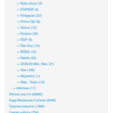
→ Roks-Soylu (5)
→ ESPADA (2)
→ Hongquan (23)
→ Prime-Opt (8)
→ Demur (12)
→ Kindzer (20)
→ RGP (5)
→ Red Sun (10)
→ BDDS (13)
→ Nasite (53)
→ SANLIN-M&L Alex (31)
→ Aba (166)
→ Nayasitun (1)
→ Мир - Soylu (19)
→ Allshoes (17)
Жіноче взуття (26663)
Кеди-Мокасини-Сліпони (2046)
Тапочки кімнатні (1969)
Гумові чоботи (234)