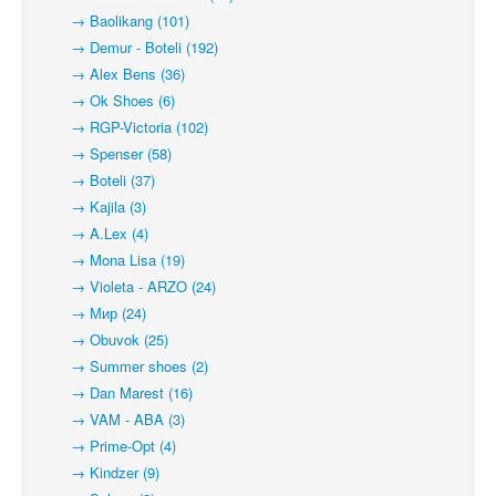
→ Baolikang (101)
→ Demur - Boteli (192)
→ Alex Bens (36)
→ Ok Shoes (6)
→ RGP-Victoria (102)
→ Spenser (58)
→ Boteli (37)
→ Kajila (3)
→ A.Lex (4)
→ Mona Lisa (19)
→ Violeta - ARZO (24)
→ Мир (24)
→ Obuvok (25)
→ Summer shoes (2)
→ Dan Marest (16)
→ VAM - ABA (3)
→ Prime-Opt (4)
→ Kindzer (9)