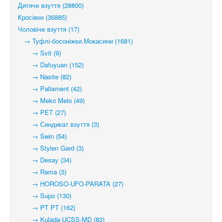
Дитяче взуття (28800)
Кросівки (36885)
Чоловіче взуття (17)
→ Туфлі-босоніжки.Мокасини (1681)
→ Svit (9)
→ Dafuyuan (152)
→ Nasite (82)
→ Paliament (42)
→ Meko Melo (49)
→ PET (27)
→ Синдикат взуття (3)
→ Swin (54)
→ Stylen Gard (3)
→ Desay (34)
→ Rama (3)
→ HOROSO-UFO-PARATA (27)
→ Supo (130)
→ PT PT (162)
→ Kulada-UCSS-MD (83)