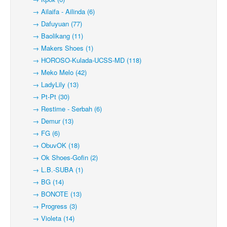
→ Ailaifa - Ailinda (6)
→ Dafuyuan (77)
→ Baolikang (11)
→ Makers Shoes (1)
→ HOROSO-Kulada-UCSS-MD (118)
→ Meko Melo (42)
→ LadyLily (13)
→ Pt-Pt (30)
→ Restime - Serbah (6)
→ Demur (13)
→ FG (6)
→ ObuvOK (18)
→ Ok Shoes-Gofin (2)
→ L.B.-SUBA (1)
→ BG (14)
→ BONOTE (13)
→ Progress (3)
→ Violeta (14)