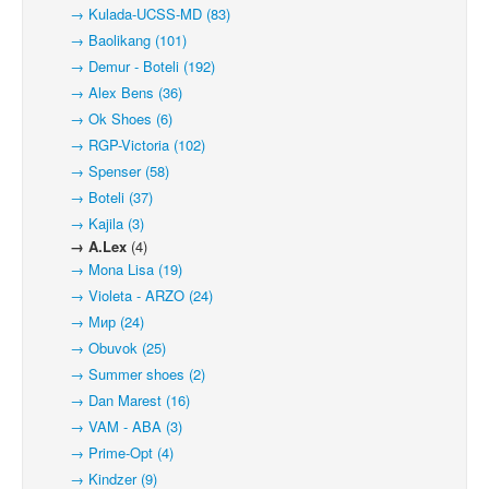
→ Kulada-UCSS-MD (83)
→ Baolikang (101)
→ Demur - Boteli (192)
→ Alex Bens (36)
→ Ok Shoes (6)
→ RGP-Victoria (102)
→ Spenser (58)
→ Boteli (37)
→ Kajila (3)
→ A.Lex
(4)
→ Mona Lisa (19)
→ Violeta - ARZO (24)
→ Мир (24)
→ Obuvok (25)
→ Summer shoes (2)
→ Dan Marest (16)
→ VAM - ABA (3)
→ Prime-Opt (4)
→ Kindzer (9)