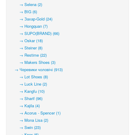
→ Selena (2)
→ BIG (6)
→ Захар-Gold (24)
→ Hongquan (7)
→ SUPO(BRAND) (66)
→ Oskar (18)
→ Steiner (8)
→ Restime (22)
→ Makers Shoes (3)
→ Черевики чоловічі (913)
→ Lot Shoes (8)
→ Luck Line (2)
→ Kangfu (10)
→ Sharif (96)
→ Kajila (4)
→ Acorus - Spencer (1)
→ Mona Lisa (2)
→ Swin (23)
→ Крок (6)