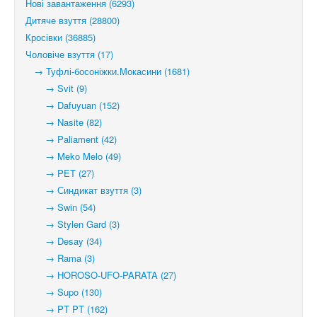
Нові завантаження (6293)
Дитяче взуття (28800)
Кросівки (36885)
Чоловіче взуття (17)
→ Туфлі-босоніжки.Мокасини (1681)
→ Svit (9)
→ Dafuyuan (152)
→ Nasite (82)
→ Paliament (42)
→ Meko Melo (49)
→ PET (27)
→ Синдикат взуття (3)
→ Swin (54)
→ Stylen Gard (3)
→ Desay (34)
→ Rama (3)
→ HOROSO-UFO-PARATA (27)
→ Supo (130)
→ PT PT (162)