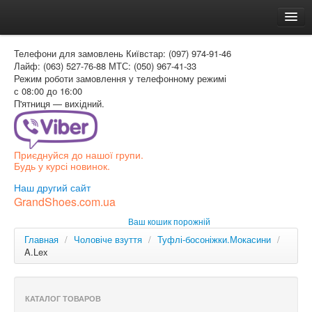
Головна
Телефони для замовлень
Київстар: (097) 974-91-46
Доставка и оплата
Лайф: (063) 527-76-88
МТС: (050) 967-41-33
Режим роботи
замовлення у телефонному режимі
Как заказать
с 08:00 до 16:00
П'ятниця — вихідний.
Контакти
Таблиця розмірів
Приєднуйся до нашої групи.
Вхід для покупця
Будь у курсі новинок.
УКР
Наш другий сайт
GrandShoes.com.ua
УКР
Ваш кошик порожній
РОС
Главная
/
Чоловіче взуття
/
Туфлі-босоніжки.Мокасини
/
A.Lex
КАТАЛОГ ТОВАРОВ