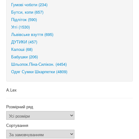
Гумові чоботи (234)
Бутси, копи (657)
Підліток (590)
Уггі (1530)
Львівське взуття (695)
ДУТИКИ (457)
Калоші (68)
Бабушки (206)
Шльопок.Піна-Силікон. (4454)
Одяг Сумки Шкарпетки (4809)
A.Lex
Розмірний ряд
Сортування