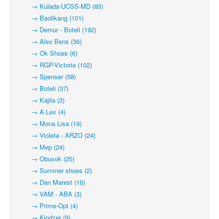
→ Kulada-UCSS-MD (83)
→ Baolikang (101)
→ Demur - Boteli (192)
→ Alex Bens (36)
→ Ok Shoes (6)
→ RGP-Victoria (102)
→ Spenser (58)
→ Boteli (37)
→ Kajila (3)
→ A.Lex (4)
→ Mona Lisa (19)
→ Violeta - ARZO (24)
→ Мир (24)
→ Obuvok (25)
→ Summer shoes (2)
→ Dan Marest (16)
→ VAM - ABA (3)
→ Prime-Opt (4)
→ Kindzer (9)