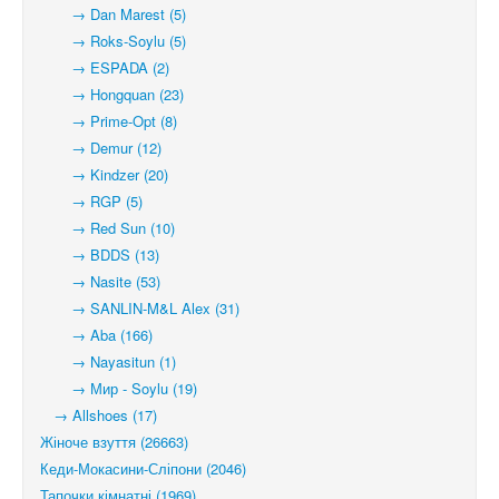
→ Dan Marest (5)
→ Roks-Soylu (5)
→ ESPADA (2)
→ Hongquan (23)
→ Prime-Opt (8)
→ Demur (12)
→ Kindzer (20)
→ RGP (5)
→ Red Sun (10)
→ BDDS (13)
→ Nasite (53)
→ SANLIN-M&L Alex (31)
→ Aba (166)
→ Nayasitun (1)
→ Мир - Soylu (19)
→ Allshoes (17)
Жіноче взуття (26663)
Кеди-Мокасини-Сліпони (2046)
Тапочки кімнатні (1969)