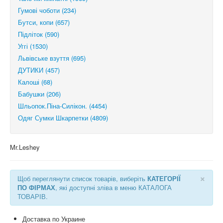
Гумові чоботи (234)
Бутси, копи (657)
Підліток (590)
Уггі (1530)
Львівське взуття (695)
ДУТИКИ (457)
Калоші (68)
Бабушки (206)
Шльопок.Піна-Силікон. (4454)
Одяг Сумки Шкарпетки (4809)
Mr.Leshey
×
Щоб переглянути список товарів, виберіть
КАТЕГОРІЇ
ПО ФІРМАХ
, які доступні зліва в меню КАТАЛОГА
ТОВАРІВ.
Доставка по Украине