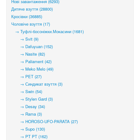
Нові завантаження (6293)
Дитяче взуття (28800)
Кросівки (36885)
Чоловіче взуття (17)
→ Туфлі-босоніжки.Мокасини (1681)
→ Svit (9)
→ Dafuyuan (152)
→ Nasite (82)
→ Paliament (42)
→ Meko Melo (49)
→ PET (27)
→ Синдикат взуття (3)
→ Swin (54)
→ Stylen Gard (3)
→ Desay (34)
→ Rama (3)
→ HOROSO-UFO-PARATA (27)
→ Supo (130)
→ PT PT (162)