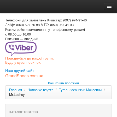
Головна
Телефони для замовлень
Київстар: (097) 974-91-46
Доставка и оплата
Лайф: (063) 527-76-88
МТС: (050) 967-41-33
Режим роботи
замовлення у телефонному режимі
Как заказать
с 08:00 до 16:00
П'ятниця — вихідний.
Контакти
Таблиця розмірів
Приєднуйся до нашої групи.
Вхід для покупця
Будь у курсі новинок.
УКР
Наш другий сайт
GrandShoes.com.ua
УКР
Ваш кошик порожній
РОС
Главная
/
Чоловіче взуття
/
Туфлі-босоніжки.Мокасини
/
Mr.Leshey
КАТАЛОГ ТОВАРОВ