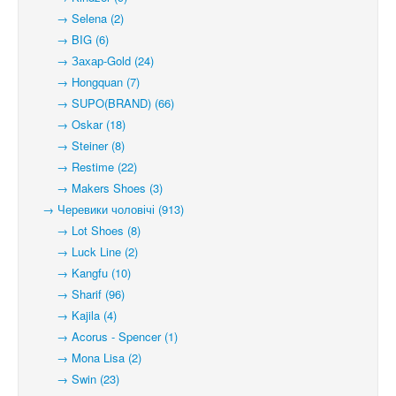
→ Selena (2)
→ BIG (6)
→ Захар-Gold (24)
→ Hongquan (7)
→ SUPO(BRAND) (66)
→ Oskar (18)
→ Steiner (8)
→ Restime (22)
→ Makers Shoes (3)
→ Черевики чоловічі (913)
→ Lot Shoes (8)
→ Luck Line (2)
→ Kangfu (10)
→ Sharif (96)
→ Kajila (4)
→ Acorus - Spencer (1)
→ Mona Lisa (2)
→ Swin (23)