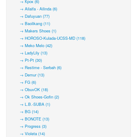
→ Крок (6)
→ Ailaifa - Ailinda (6)
→ Dafuyuan (77)
→ Baolikang (11)
→ Makers Shoes (1)
→ HOROSO-Kulada-UCSS-MD (118)
→ Meko Melo (42)
→ LadyLily (13)
→ Pt-Pt (30)
→ Restime - Serbah (6)
→ Demur (13)
→ FG (6)
→ ObuvOK (18)
→ Ok Shoes-Gofin (2)
→ L.B.-SUBA (1)
→ BG (14)
→ BONOTE (13)
→ Progress (3)
→ Violeta (14)