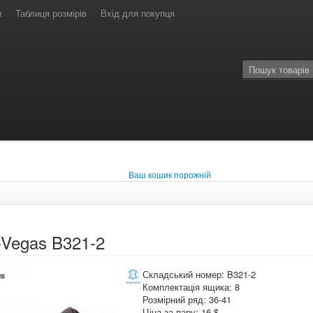
и
Таблиця розмірів
Вхід для покупця
Ваш кошик порожній
-Vegas B321-2
Складський номер: B321-2
Комплектація ящика: 8
Розмірний ряд: 36-41
Ціна за пару: 16 $