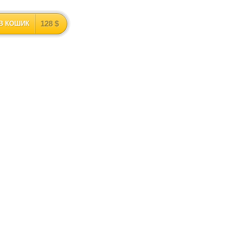
128 $
В КОШИК