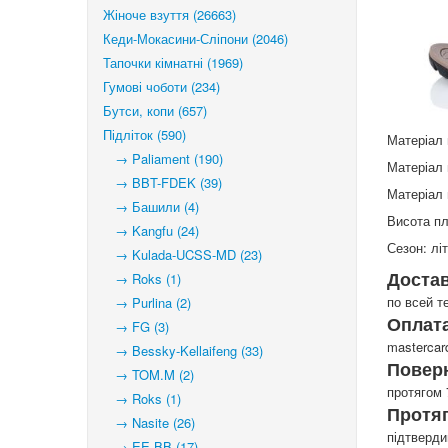
Жіноче взуття (26663)
Кеди-Мокасини-Сліпони (2046)
Тапочки кімнатні (1969)
Гумові чоботи (234)
Бутси, копи (657)
Підліток (590)
Матеріал 
→ Paliament (190)
Матеріал 
→ BBT-FDEK (39)
Матеріал 
→ Башили (4)
Висота пл
→ Kangfu (24)
Сезон: лі
→ Kulada-UCSS-MD (23)
Доста
→ Roks (1)
по всей т
→ Purlina (2)
Оплата
→ FG (3)
mastercar
→ Bessky-Kellaifeng (33)
Повер
→ TOM.M (2)
протягом 
→ Roks (1)
Протя
→ Nasite (26)
підтверд
→ EE BB (17)