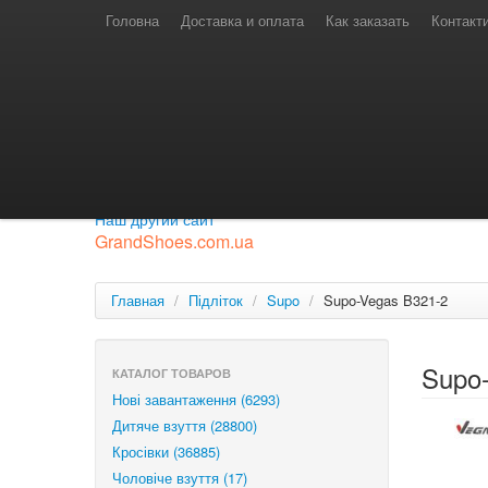
Телефони для замовлень
Київстар: (097) 974-91-46
Головна
Доставка и оплата
Как заказать
Контакт
Лайф: (063) 527-76-88
МТС: (050) 967-41-33
Режим роботи
замовлення у телефонному режимі
с 08:00 до 16:00
П'ятниця — вихідний.
Приєднуйся до нашої групи.
Будь у курсі новинок.
Наш другий сайт
GrandShoes.com.ua
Главная
/
Підліток
/
Supo
/
Supo-Vegas B321-2
Supo
КАТАЛОГ ТОВАРОВ
Нові завантаження (6293)
Дитяче взуття (28800)
Кросівки (36885)
Чоловіче взуття (17)