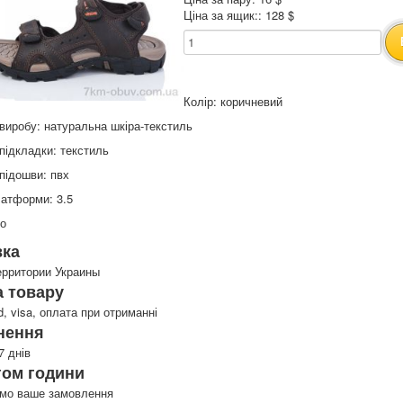
Ціна за ящик:: 128 $
Колір: коричневий
виробу: натуральна шкіра-текстиль
підкладки: текстиль
підошви: пвх
атформи: 3.5
то
вка
ерритории Украины
 товару
d, visa, оплата при отриманні
нення
7 днів
гом години
имо ваше замовлення