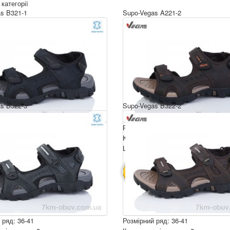
 категорії
s B321-1
Supo-Vegas A221-2
s B322-3
Supo-Vegas B322-2
 ряд: 36-41
Розмірний ряд: 41-46
ція ящика: 8
Комплектація ящика: 8
ру: 16 $
Ціна за пару: 16 $
128 $
128 $
ИК
В КОШИК
 ряд: 36-41
Розмірний ряд: 36-41