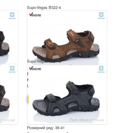
Supo-Vegas B322-4
Supo-Vegas B321-3
Розмірний ряд: 36-41
Комплектація ящика: 8
Ціна за пару: 16 $
128 $
В КОШИК
Розмірний ряд: 36-41