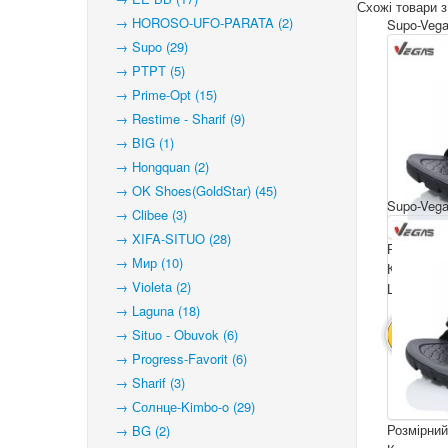
Схожі товари з
→ HOROSO-UFO-PARATA (2)
Supo-Vega
→ Supo (29)
→ PTPT (5)
→ Prime-Opt (15)
→ Restime - Sharif (9)
→ BIG (1)
→ Hongquan (2)
→ OK Shoes(GoldStar) (45)
Supo-Vega
→ Clibee (3)
→ XIFA-SITUO (28)
Розмірний
→ Мир (10)
Комплекта
→ Violeta (2)
Ціна за па
→ Laguna (18)
→ Situo - Obuvok (6)
В КОШ
→ Progress-Favorit (6)
→ Sharif (3)
→ Солнце-Kimbo-o (29)
Розмірний
→ BG (2)