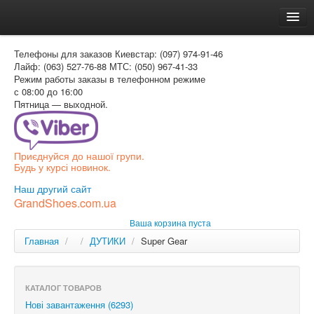
Главная
Телефоны для заказов
Киевстар: (097) 974-91-46
Доставка и оплата
Лайф: (063) 527-76-88
МТС: (050) 967-41-33
Режим работы
заказы в телефонном режиме
Как заказать
с 08:00 до 16:00
Пятница — выходной.
Контакти
Таблица размеров
Приєднуйся до нашої групи.
Вход для покупателя
Будь у курсі новинок.
РУС
Наш другий сайт
GrandShoes.com.ua
УКР
Ваша корзина пуста
РУС
Главная
/
/
ДУТИКИ
/
Super Gear
КАТАЛОГ ТОВАРОВ
Нові завантаження (6293)