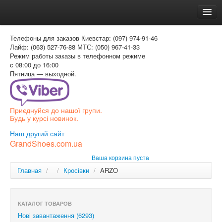
Главная
Телефоны для заказов
Киевстар: (097) 974-91-46
Доставка и оплата
Лайф: (063) 527-76-88
МТС: (050) 967-41-33
Режим работы
заказы в телефонном режиме
Как заказать
с 08:00 до 16:00
Пятница — выходной.
Контакти
Таблица размеров
Приєднуйся до нашої групи.
Вход для покупателя
Будь у курсі новинок.
РУС
Наш другий сайт
GrandShoes.com.ua
УКР
Ваша корзина пуста
РУС
Главная
/
/
Кросівки
/
ARZO
КАТАЛОГ ТОВАРОВ
Нові завантаження (6293)