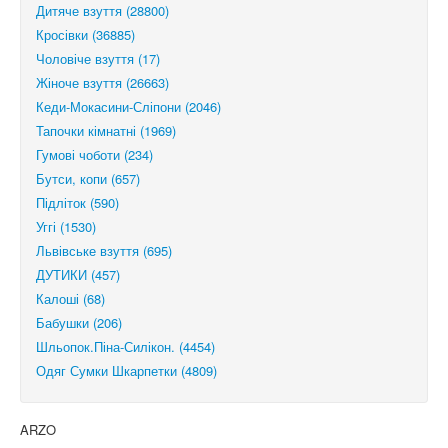
Дитяче взуття (28800)
Кросівки (36885)
Чоловіче взуття (17)
Жіноче взуття (26663)
Кеди-Мокасини-Сліпони (2046)
Тапочки кімнатні (1969)
Гумові чоботи (234)
Бутси, копи (657)
Підліток (590)
Уггі (1530)
Львівське взуття (695)
ДУТИКИ (457)
Калоші (68)
Бабушки (206)
Шльопок.Піна-Силікон. (4454)
Одяг Сумки Шкарпетки (4809)
ARZO