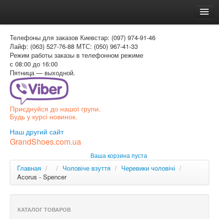
Главная
Телефоны для заказов
Киевстар: (097) 974-91-46
Доставка и оплата
Лайф: (063) 527-76-88
МТС: (050) 967-41-33
Режим работы
заказы в телефонном режиме
Как заказать
с 08:00 до 16:00
Пятница — выходной.
Контакти
Таблица размеров
Приєднуйся до нашої групи.
Вход для покупателя
Будь у курсі новинок.
РУС
Наш другий сайт
GrandShoes.com.ua
УКР
Ваша корзина пуста
РУС
Главная
/
/
Чоловіче взуття
/
Черевики чоловічі
/
Acorus - Spencer
КАТАЛОГ ТОВАРОВ