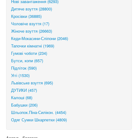
Нові завантаження (6293)
Дитяче взуття (28800)
Кросівки (36885)
Чоловіче взуття (17)
Жіноче взуття (26663)
Кеди-Мокасини-Сліпони (2046)
Тапочки кімнатні (1969)
Гумові чоботи (234)
Бутси, копи (657)
Підліток (590)
Уггі (1530)
Львівське взуття (695)
ДУТИКИ (457)
Калоші (68)
Бабушки (206)
Шльопок.Піна-Силікон. (4454)
Одяг Сумки Шкарпетки (4809)
Acorus - Spencer