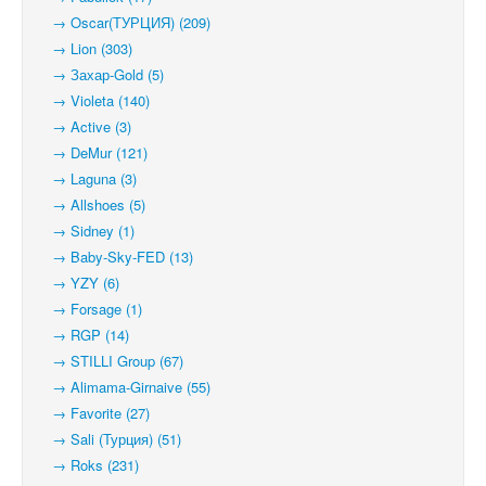
→ Oscar(ТУРЦИЯ) (209)
→ Lion (303)
→ Захар-Gold (5)
→ Violeta (140)
→ Active (3)
→ DeMur (121)
→ Laguna (3)
→ Allshoes (5)
→ Sidney (1)
→ Baby-Sky-FED (13)
→ YZY (6)
→ Forsage (1)
→ RGP (14)
→ STILLI Group (67)
→ Alimama-Girnaive (55)
→ Favorite (27)
→ Sali (Турция) (51)
→ Roks (231)