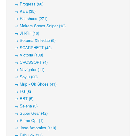
→ Progress (60)
→ Kaia (35)
→ Rai shoes (271)
→ Makers Shoes Sniper (13)
→ JH-ЯН (16)
→ Botema-Xinlvdao (9)
→ SCARRHETT (42)
→ Victoria (138)
→ CROSSOPT (4)
→ Navigator (11)
→ Soylu (20)
→ Мир - Ok Shoes (41)
→ FG (8)
→ BBT (5)
→ Selena (3)
→ Super Gear (42)
→ Prime-Opt (1)
→ Jose-Amorales (110)
→ Fabullok (17)