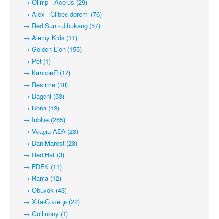
→ Olimp - Acorus (29)
→ Alex - Clibee-doremi (76)
→ Red Sun - Jibukang (57)
→ Alemy Kids (11)
→ Golden Lion (155)
→ Pet (1)
→ КалориЯ (12)
→ Restime (18)
→ Dageni (53)
→ Bona (13)
→ Inblue (265)
→ Veagia-ADA (23)
→ Dan Marest (23)
→ Red Hat (3)
→ FDEK (11)
→ Rama (12)
→ Obuvok (43)
→ Xifa-Солнце (22)
→ Gollmony (1)