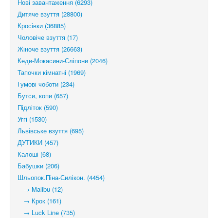
Нові завантаження (6293)
Дитяче взуття (28800)
Кросівки (36885)
Чоловіче взуття (17)
Жіноче взуття (26663)
Кеди-Мокасини-Сліпони (2046)
Тапочки кімнатні (1969)
Гумові чоботи (234)
Бутси, копи (657)
Підліток (590)
Уггі (1530)
Львівське взуття (695)
ДУТИКИ (457)
Калоші (68)
Бабушки (206)
Шльопок.Піна-Силікон. (4454)
→ Malibu (12)
→ Крок (161)
→ Luck Line (735)