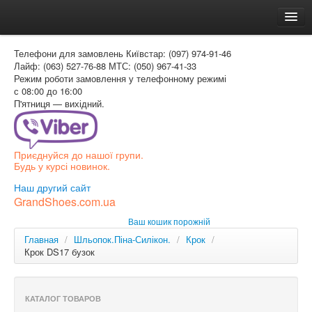
Головна
Телефони для замовлень
Київстар: (097) 974-91-46
Доставка и оплата
Лайф: (063) 527-76-88
МТС: (050) 967-41-33
Режим роботи
замовлення у телефонному режимі
Как заказать
с 08:00 до 16:00
П'ятниця — вихідний.
Контакти
Таблиця розмірів
Приєднуйся до нашої групи.
Вхід для покупця
Будь у курсі новинок.
УКР
Наш другий сайт
GrandShoes.com.ua
УКР
Ваш кошик порожній
РОС
Главная
/
Шльопок.Піна-Силікон.
/
Крок
/
Крок DS17 бузок
КАТАЛОГ ТОВАРОВ