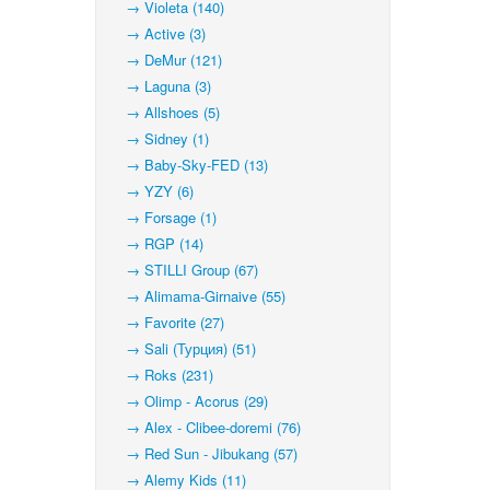
→ Violeta (140)
→ Active (3)
→ DeMur (121)
→ Laguna (3)
→ Allshoes (5)
→ Sidney (1)
→ Baby-Sky-FED (13)
→ YZY (6)
→ Forsage (1)
→ RGP (14)
→ STILLI Group (67)
→ Alimama-Girnaive (55)
→ Favorite (27)
→ Sali (Турция) (51)
→ Roks (231)
→ Olimp - Acorus (29)
→ Alex - Clibee-doremi (76)
→ Red Sun - Jibukang (57)
→ Alemy Kids (11)