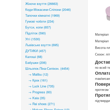
Жіноче взуття (26663)
Кеди-Мокасини-Сліпони (2046)
Тапочки кімнатні (1969)
Гумові чоботи (234)
Бутси, копи (657)
Підліток (590)
Матеріал 
Уггі (1530)
Матеріал 
Львівське взуття (695)
Висота п
ДУТИКИ (457)
Сезон: лі
Калоші (68)
Доста
Бабушки (206)
по всей т
Шльопок.Піна-Силікон. (4454)
Оплата
→ Malibu (12)
mastercar
→ Крок (161)
Повер
→ Luck Line (735)
протягом 
→ Progress (60)
Протя
→ Kaia (35)
підтверд
→ Rai shoes (271)
→ Makers Shoes Sniper (13)