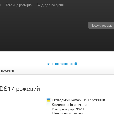
и
Таблиця розмірів
Вхід для покупця
Ваш кошик порожній
 рожевий
 DS17 рожевий
Складський номер: DS17 рожевий
Комплектація ящика: 8
Розмірний ряд: 36-41
Ціна за пару: 70 грн.