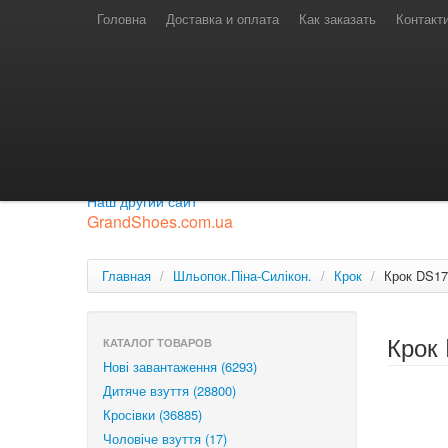
Телефони для замовлень
Київстар: (097) 974-91-46
Головна
Доставка и оплата
Как заказать
Контакт
Лайф: (063) 527-76-88
МТС: (050) 967-41-33
Режим роботи
замовлення у телефонному режимі
с 08:00 до 16:00
П'ятниця — вихідний.
Приєднуйся до нашої групи.
Будь у курсі новинок.
Наш другий сайт
GrandShoes.com.ua
Главная
/
Шльопок.Піна-Силікон.
/
Крок
/
Крок DS17
Крок
КАТАЛОГ ТОВАРОВ
Нові завантаження (6293)
Дитяче взуття (28800)
Кросівки (36885)
Чоловіче взуття (17)