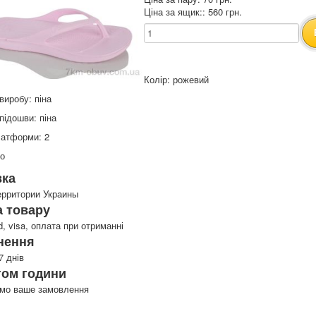
Ціна за ящик:: 560 грн.
Колір: рожевий
виробу: піна
підошви: піна
латформи: 2
то
вка
ерритории Украины
 товару
d, visa, оплата при отриманні
нення
7 днів
гом години
имо ваше замовлення