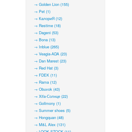
→ Golden Lion (155)
→ Pet (1)
→ КалориЯ (12)
→ Restime (18)
→ Dageni (53)
→ Bona (13)
→ Inblue (265)
→ Veagia-ADA (23)
→ Dan Marest (23)
→ Red Hat (3)
→ FDEK (11)
→ Rama (12)
→ Obuvok (43)
→ Xifa-Солнце (22)
→ Gollmony (1)
→ Summer shoes (5)
→ Hongquan (48)
→ M&L Alex (131)
→ LOOK STOCK (11)