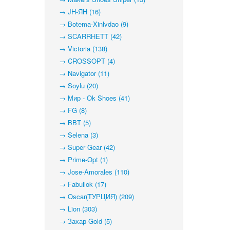
→ JH-ЯН (16)
→ Botema-Xinlvdao (9)
→ SCARRHETT (42)
→ Victoria (138)
→ CROSSOPT (4)
→ Navigator (11)
→ Soylu (20)
→ Мир - Ok Shoes (41)
→ FG (8)
→ BBT (5)
→ Selena (3)
→ Super Gear (42)
→ Prime-Opt (1)
→ Jose-Amorales (110)
→ Fabullok (17)
→ Oscar(ТУРЦИЯ) (209)
→ Lion (303)
→ Захар-Gold (5)