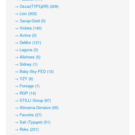
→ Oscar(ТУРЦИЯ) (209)
→ Lion (303)
→ Захар-Gold (5)
→ Violeta (140)
→ Active (3)
→ DeMur (121)
→ Laguna (3)
→ Allshoes (5)
→ Sidney (1)
→ Baby-Sky-FED (13)
→ YZY (6)
→ Forsage (1)
→ RGP (14)
→ STILLI Group (67)
→ Alimama-Girnaive (55)
→ Favorite (27)
→ Sali (Турция) (51)
→ Roks (231)