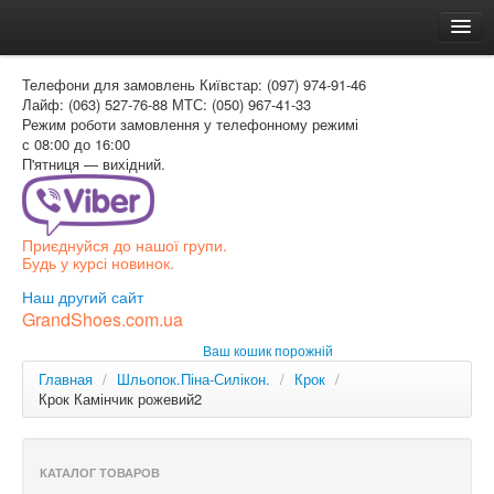
Головна
Телефони для замовлень
Київстар: (097) 974-91-46
Доставка и оплата
Лайф: (063) 527-76-88
МТС: (050) 967-41-33
Режим роботи
замовлення у телефонному режимі
Как заказать
с 08:00 до 16:00
П'ятниця — вихідний.
Контакти
Таблиця розмірів
Приєднуйся до нашої групи.
Вхід для покупця
Будь у курсі новинок.
УКР
Наш другий сайт
GrandShoes.com.ua
УКР
Ваш кошик порожній
РОС
Главная
/
Шльопок.Піна-Силікон.
/
Крок
/
Крок Камінчик рожевий2
КАТАЛОГ ТОВАРОВ