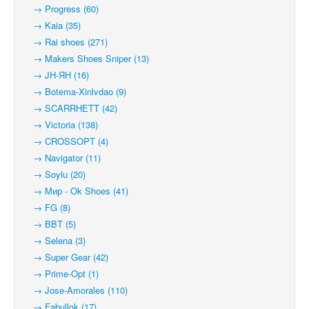
→ Progress (60)
→ Kaia (35)
→ Rai shoes (271)
→ Makers Shoes Sniper (13)
→ JH-ЯН (16)
→ Botema-Xinlvdao (9)
→ SCARRHETT (42)
→ Victoria (138)
→ CROSSOPT (4)
→ Navigator (11)
→ Soylu (20)
→ Мир - Ok Shoes (41)
→ FG (8)
→ BBT (5)
→ Selena (3)
→ Super Gear (42)
→ Prime-Opt (1)
→ Jose-Amorales (110)
→ Fabullok (17)