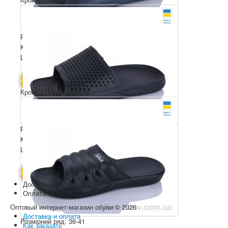
Розмірний ряд: 41-46
Комплектація ящика: 8
Ціна за пару: 80 грн.
640 грн.
В КОШИК
Крок DS66 чорний
Розмірний ряд: 41-46
Комплектація ящика: 8
Ціна за пару: 80 грн.
640 грн.
В КОШИК
Доставка по Украине
Оплата
Оптовый интернет-магазин обуви © 2026
Доставка и оплата
Розмірний ряд: 36-41
Как заказать