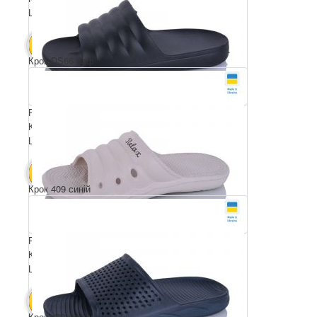
Ціна за пару: 105 грн.
630 грн.
В КОШИК
Крок DS66 раф
Розмірний ряд: 41-46
Комплектація ящика: 8
Ціна за пару: 80 грн.
640 грн.
В КОШИК
Крок 409 синій
Розмірний ряд: 36-41
Комплектація ящика: 8
Ціна за пару: 80 грн.
640 грн.
В КОШИК
Крок 409 чорний