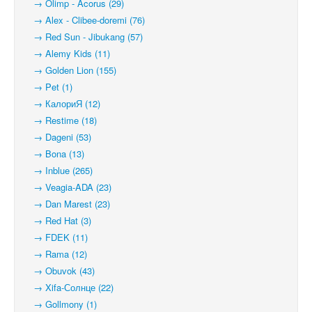
→ Olimp - Acorus (29)
→ Alex - Clibee-doremi (76)
→ Red Sun - Jibukang (57)
→ Alemy Kids (11)
→ Golden Lion (155)
→ Pet (1)
→ КалориЯ (12)
→ Restime (18)
→ Dageni (53)
→ Bona (13)
→ Inblue (265)
→ Veagia-ADA (23)
→ Dan Marest (23)
→ Red Hat (3)
→ FDEK (11)
→ Rama (12)
→ Obuvok (43)
→ Xifa-Солнце (22)
→ Gollmony (1)