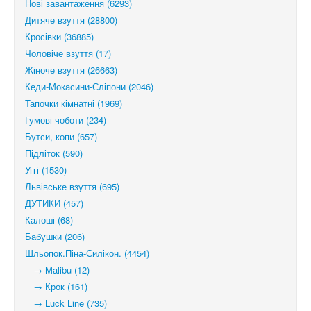
Нові завантаження (6293)
Дитяче взуття (28800)
Кросівки (36885)
Чоловіче взуття (17)
Жіноче взуття (26663)
Кеди-Мокасини-Сліпони (2046)
Тапочки кімнатні (1969)
Гумові чоботи (234)
Бутси, копи (657)
Підліток (590)
Уггі (1530)
Львівське взуття (695)
ДУТИКИ (457)
Калоші (68)
Бабушки (206)
Шльопок.Піна-Силікон. (4454)
→ Malibu (12)
→ Крок (161)
→ Luck Line (735)