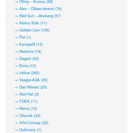
→ Olimp - Acorus (29)
→ Alex - Clibee-doremi (76)
→ Red Sun - Jibukang (57)
→ Alemy Kids (11)
→ Golden Lion (155)
→ Pet (1)
→ КалориЯ (12)
→ Restime (18)
→ Dageni (53)
→ Bona (13)
→ Inblue (265)
→ Veagia-ADA (23)
→ Dan Marest (23)
→ Red Hat (3)
→ FDEK (11)
→ Rama (12)
→ Obuvok (43)
→ Xifa-Солнце (22)
→ Gollmony (1)