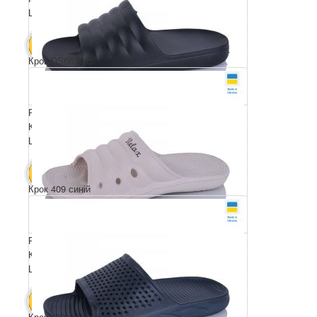
Ціна за пару: 105 грн.
630 грн.
В КОШИК
Крок DS66 раф
Розмірний ряд: 41-46
Комплектація ящика: 8
Ціна за пару: 80 грн.
640 грн.
В КОШИК
Крок 409 синій
Розмірний ряд: 36-41
Комплектація ящика: 8
Ціна за пару: 80 грн.
640 грн.
В КОШИК
Крок 409 чорний