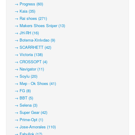
→ Progress (60)
→ Kaia (35)
→ Rai shoes (271)
→ Makers Shoes Sniper (13)
→ JH-ЯН (16)
→ Botema-Xinlvdao (9)
→ SCARRHETT (42)
→ Victoria (138)
→ CROSSOPT (4)
→ Navigator (11)
→ Soylu (20)
→ Мир - Ok Shoes (41)
→ FG (8)
→ BBT (5)
→ Selena (3)
→ Super Gear (42)
→ Prime-Opt (1)
→ Jose-Amorales (110)
→ Fabullok (17)