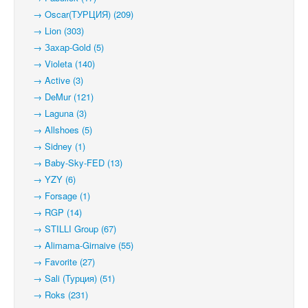
→ Oscar(ТУРЦИЯ) (209)
→ Lion (303)
→ Захар-Gold (5)
→ Violeta (140)
→ Active (3)
→ DeMur (121)
→ Laguna (3)
→ Allshoes (5)
→ Sidney (1)
→ Baby-Sky-FED (13)
→ YZY (6)
→ Forsage (1)
→ RGP (14)
→ STILLI Group (67)
→ Alimama-Girnaive (55)
→ Favorite (27)
→ Sali (Турция) (51)
→ Roks (231)