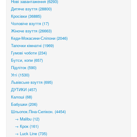
Нові завантаження (6293)
Дитяче взуття (28800)
Кросівки (36885)
Чоловіче взуття (17)
Жіноче взуття (26663)
Кеди-Мокасини-Сліпони (2046)
Тапочки кімнатні (1969)
Гумові чоботи (234)
Бутси, копи (657)
Підліток (590)
Уггі (1530)
Львівське взуття (695)
ДУТИКИ (457)
Калоші (68)
Бабушки (206)
Шльопок.Піна-Силікон. (4454)
→ Malibu (12)
→ Крок (161)
→ Luck Line (735)