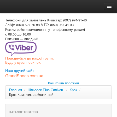
Головна
Телефони для замовлень
Київстар: (097) 974-91-46
Доставка и оплата
Лайф: (063) 527-76-88
МТС: (050) 967-41-33
Режим роботи
замовлення у телефонному режимі
Как заказать
с 08:00 до 16:00
П'ятниця — вихідний.
Контакти
Таблиця розмірів
Приєднуйся до нашої групи.
Вхід для покупця
Будь у курсі новинок.
УКР
Наш другий сайт
GrandShoes.com.ua
УКР
Ваш кошик порожній
РОС
Главная
/
Шльопок.Піна-Силікон.
/
Крок
/
Крок Камінчик св.блакитний
КАТАЛОГ ТОВАРОВ