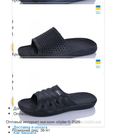
Розмірний ряд: 41-46
Комплектація ящика: 8
Ціна за пару: 80 грн.
640 грн.
В КОШИК
Крок DS66 чорний
Розмірний ряд: 41-46
Комплектація ящика: 8
Ціна за пару: 80 грн.
640 грн.
В КОШИК
Доставка по Украине
Оплата
Оптовый интернет-магазин обуви © 2026
Доставка и оплата
Розмірний ряд: 36-41
Как заказать