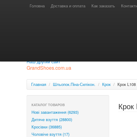
Телефони для замовлень
Київстар: (097) 974-91-46
Головна
Доставка и оплата
Как заказать
Контакт
Лайф: (063) 527-76-88
МТС: (050) 967-41-33
Режим роботи
замовлення у телефонному режимі
с 08:00 до 16:00
П'ятниця — вихідний.
Приєднуйся до нашої групи.
Будь у курсі новинок.
Наш другий сайт
GrandShoes.com.ua
Главная
/
Шльопок.Піна-Силікон.
/
Крок
/
Крок L108
Крок
КАТАЛОГ ТОВАРОВ
Нові завантаження (6293)
Дитяче взуття (28800)
Кросівки (36885)
Чоловіче взуття (17)