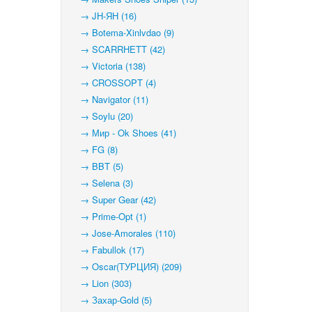
→ JH-ЯН (16)
→ Botema-Xinlvdao (9)
→ SCARRHETT (42)
→ Victoria (138)
→ CROSSOPT (4)
→ Navigator (11)
→ Soylu (20)
→ Мир - Ok Shoes (41)
→ FG (8)
→ BBT (5)
→ Selena (3)
→ Super Gear (42)
→ Prime-Opt (1)
→ Jose-Amorales (110)
→ Fabullok (17)
→ Oscar(ТУРЦИЯ) (209)
→ Lion (303)
→ Захар-Gold (5)