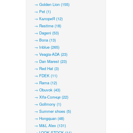
→ Golden Lion (155)
→ Pet (1)
→ КалориЯ (12)
→ Restime (18)
→ Dageni (53)
→ Bona (13)
→ Inblue (265)
→ Veagia-ADA (23)
→ Dan Marest (23)
→ Red Hat (3)
→ FDEK (11)
→ Rama (12)
→ Obuvok (43)
→ Xifa-Солнце (22)
→ Gollmony (1)
→ Summer shoes (5)
→ Hongquan (48)
→ M&L Alex (131)
→ LOOK STOCK (11)