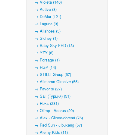
→ Violeta (140)
→ Active (3)
→ DeMur (121)
→ Laguna (3)
→ Allshoes (5)
→ Sidney (1)
→ Baby-Sky-FED (13)
→ YZY (6)
→ Forsage (1)
→ RGP (14)
→ STILLI Group (67)
→ Alimama-Girnaive (55)
→ Favorite (27)
→ Sali (Турция) (51)
→ Roks (231)
→ Olimp - Acorus (29)
→ Alex - Clibee-doremi (76)
→ Red Sun - Jibukang (57)
→ Alemy Kids (11)