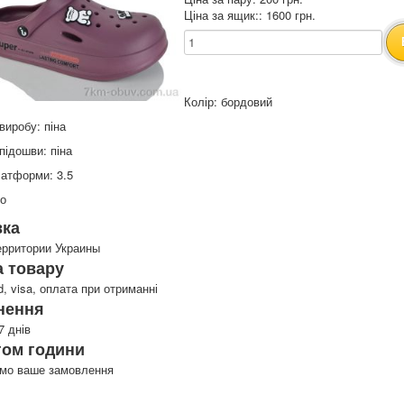
Ціна за ящик:: 1600 грн.
Колір: бордовий
виробу: піна
підошви: піна
атформи: 3.5
то
вка
ерритории Украины
 товару
d, visa, оплата при отриманні
нення
7 днів
гом години
имо ваше замовлення