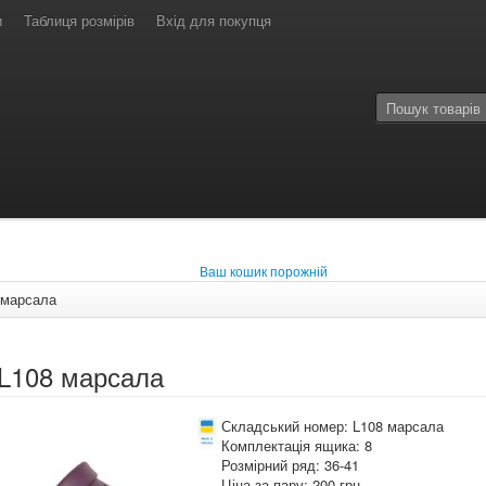
и
Таблиця розмірів
Вхід для покупця
Ваш кошик порожній
 марсала
 L108 марсала
Складський номер: L108 марсала
Комплектація ящика: 8
Розмірний ряд: 36-41
Ціна за пару: 200 грн.