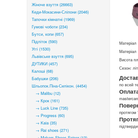
Жіноче взуття (26663)
Кеди-Мокасини-Сліпони (2046)
Тапочки кімнатні (1969)
Гумові чоботи (234)
Бутси, копи (657)
Підліток (590)
Матеріал 
Уггі (1530)
Матеріал 
Львівське взуття (695)
Висота пл
ДУТИКИ (457)
Сезон: лі
Калоші (68)
Доста
Бабушки (206)
по всей т
Шльопок.Піна-Силікон. (4454)
Оплата
→ Malibu (12)
mastercar
→ Крок (161)
Повер
→ Luck Line (735)
протягом 
→ Progress (60)
Протя
→ Kaia (35)
підтверд
→ Rai shoes (271)
→ Makers Shoes Sniper (13)