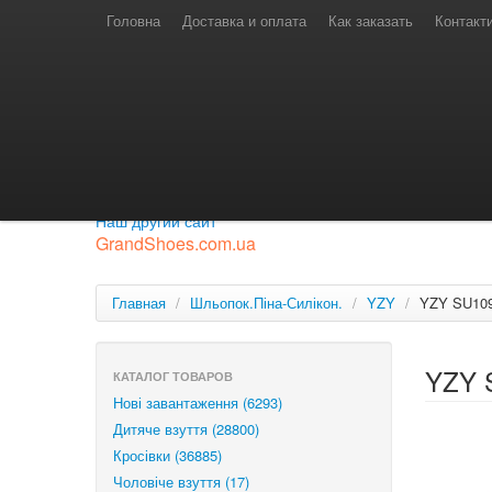
Телефони для замовлень
Київстар: (097) 974-91-46
Головна
Доставка и оплата
Как заказать
Контакт
Лайф: (063) 527-76-88
МТС: (050) 967-41-33
Режим роботи
замовлення у телефонному режимі
с 08:00 до 16:00
П'ятниця — вихідний.
Приєднуйся до нашої групи.
Будь у курсі новинок.
Наш другий сайт
GrandShoes.com.ua
Главная
/
Шльопок.Піна-Силікон.
/
YZY
/
YZY SU109
YZY 
КАТАЛОГ ТОВАРОВ
Нові завантаження (6293)
Дитяче взуття (28800)
Кросівки (36885)
Чоловіче взуття (17)