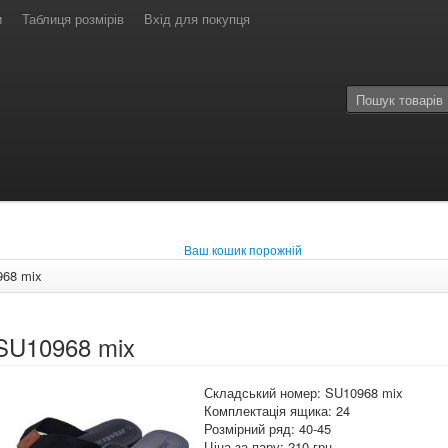
и
Таблиця розмірів
Вхід для покупця
Ваш кошик порожній
68 mix
SU10968 mix
Складський номер: SU10968 mix
Комплектація ящика: 24
Розмірний ряд: 40-45
Ціна за пару: 210 грн.