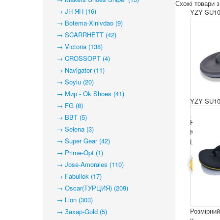
Схожі товари з
→ JH-ЯН (16)
YZY SU10
→ Botema-Xinlvdao (9)
→ SCARRHETT (42)
→ Victoria (138)
→ CROSSOPT (4)
→ Navigator (11)
→ Soylu (20)
→ Мир - Ok Shoes (41)
YZY SU10
→ FG (8)
→ BBT (5)
Розмірний
→ Selena (3)
Комплекта
→ Super Gear (42)
Ціна за па
→ Prime-Opt (1)
→ Jose-Amorales (110)
В КОШ
→ Fabullok (17)
→ Oscar(ТУРЦИЯ) (209)
→ Lion (303)
Розмірний
→ Захар-Gold (5)