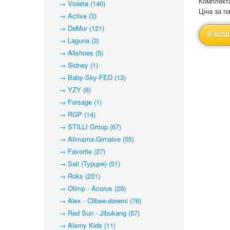
Комплекта
→ Violeta (140)
Ціна за па
→ Active (3)
→ DeMur (121)
В КОШ
→ Laguna (3)
→ Allshoes (5)
→ Sidney (1)
→ Baby-Sky-FED (13)
→ YZY (6)
→ Forsage (1)
→ RGP (14)
→ STILLI Group (67)
→ Alimama-Girnaive (55)
→ Favorite (27)
→ Sali (Турция) (51)
→ Roks (231)
→ Olimp - Acorus (29)
→ Alex - Clibee-doremi (76)
→ Red Sun - Jibukang (57)
→ Alemy Kids (11)