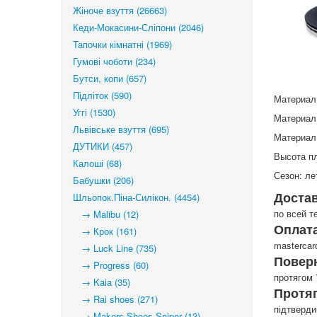
Жіноче взуття (26663)
Кеди-Мокасини-Сліпони (2046)
Тапочки кімнатні (1969)
Гумові чоботи (234)
Бутси, копи (657)
Підліток (590)
Материал 
Уггі (1530)
Материал
Львівське взуття (695)
Материал
ДУТИКИ (457)
Высота п
Калоші (68)
Сезон: ле
Бабушки (206)
Доста
Шльопок.Піна-Силікон. (4454)
по всей т
→ Malibu (12)
Оплата
→ Крок (161)
mastercar
→ Luck Line (735)
Повер
→ Progress (60)
протягом 
→ Kaia (35)
Протя
→ Rai shoes (271)
підтверд
→ Makers Shoes Sniper (13)