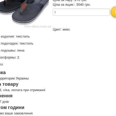
Ціна за ящик:: 5040 грн.
Цвет: микс
изделия: текстиль
 подкладки: текстиль
 подошвы: пена
латформы: 2
то
вка
ерритории Украины
 товару
d, visa, оплата при отриманні
нення
7 днів
гом години
имо ваше замовлення