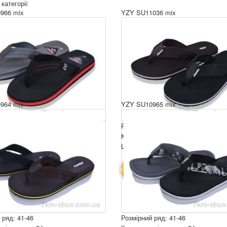
 категорії
966 mix
YZY SU11036 mix
964 mix
YZY SU10965 mix
 ряд: 40-45
Розмірний ряд: 40-45
ція ящика: 24
Комплектація ящика: 24
ру: 210 грн.
Ціна за пару: 210 грн.
5040 грн.
5040 грн.
ИК
В КОШИК
 ряд: 41-46
Розмірний ряд: 41-46