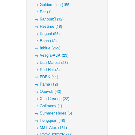
→ Golden Lion (155)
→ Pet (1)
→ КалориЯ (12)
→ Restime (18)
→ Dageni (53)
→ Bona (13)
→ Inblue (265)
→ Veagia-ADA (23)
→ Dan Marest (23)
→ Red Hat (3)
→ FDEK (11)
→ Rama (12)
→ Obuvok (43)
→ Xifa-Солнце (22)
→ Gollmony (1)
→ Summer shoes (5)
→ Hongquan (48)
→ M&L Alex (131)
→ LOOK STOCK (11)