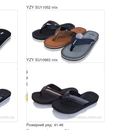
YZY SU11052 mix
YZY SU10963 mix
Розмірний ряд: 40-45
Комплектація ящика: 24
Ціна за пару: 210 грн.
5040 грн.
В КОШИК
Розмірний ряд: 41-46