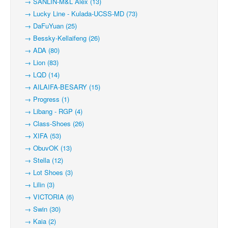
→ SANLIN-M&L Alex (13)
→ Lucky Line - Kulada-UCSS-MD (73)
→ DaFuYuan (25)
→ Bessky-Kellaifeng (26)
→ ADA (80)
→ Lion (83)
→ LQD (14)
→ AILAIFA-BESARY (15)
→ Progress (1)
→ Libang - RGP (4)
→ Class-Shoes (26)
→ XIFA (53)
→ ObuvOK (13)
→ Stella (12)
→ Lot Shoes (3)
→ Lilin (3)
→ VICTORIA (6)
→ Swin (30)
→ Kaia (2)