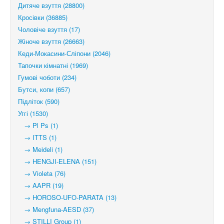
Дитяче взуття (28800)
Кросівки (36885)
Чоловіче взуття (17)
Жіноче взуття (26663)
Кеди-Мокасини-Сліпони (2046)
Тапочки кімнатні (1969)
Гумові чоботи (234)
Бутси, копи (657)
Підліток (590)
Уггі (1530)
→ Pl Ps (1)
→ ITTS (1)
→ Meideli (1)
→ HENGJI-ELENA (151)
→ Violeta (76)
→ AAPR (19)
→ HOROSO-UFO-PARATA (13)
→ Mengfuna-AESD (37)
→ STILLI Group (1)