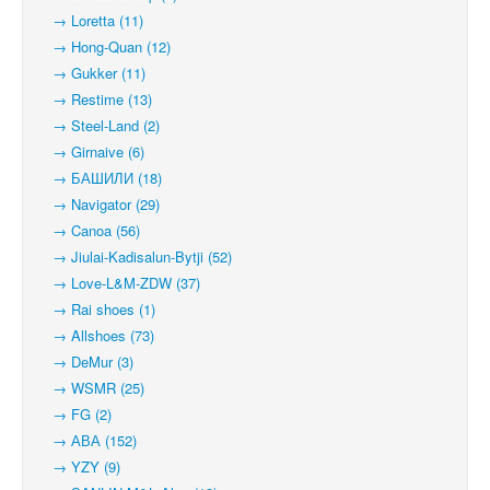
→ Loretta (11)
→ Hong-Quan (12)
→ Gukker (11)
→ Restime (13)
→ Steel-Land (2)
→ Girnaive (6)
→ БАШИЛИ (18)
→ Navigator (29)
→ Canoa (56)
→ Jiulai-Kadisalun-Bytji (52)
→ Love-L&M-ZDW (37)
→ Rai shoes (1)
→ Allshoes (73)
→ DeMur (3)
→ WSMR (25)
→ FG (2)
→ АВА (152)
→ YZY (9)