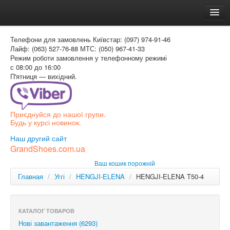
Головна
Телефони для замовлень
Київстар: (097) 974-91-46
Доставка и оплата
Лайф: (063) 527-76-88
МТС: (050) 967-41-33
Режим роботи
замовлення у телефонному режимі
Как заказать
с 08:00 до 16:00
П'ятниця — вихідний.
Контакти
Таблиця розмірів
Приєднуйся до нашої групи.
Вхід для покупця
Будь у курсі новинок.
УКР
Наш другий сайт
GrandShoes.com.ua
УКР
Ваш кошик порожній
РОС
Главная
/
Уггі
/
HENGJI-ELENA
/
HENGJI-ELENA T50-4
КАТАЛОГ ТОВАРОВ
Нові завантаження (6293)