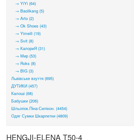
→ YiYi (64)
→ Baolikang (5)
→ Arto (2)
→ Ok Shoes (43)
→ Yimeili (19)
→ Svit (8)
→ КалориЯ (31)
→ Мир (53)
→ Roks (8)
→ BIG (3)
Львівське взуття (695)
ДУТИКИ (457)
Калоші (68)
Бабушки (206)
Шльопок.Піна-Силікон. (4454)
Одяг Сумки Шкарпетки (4809)
HENGJI-ELENA T50-4