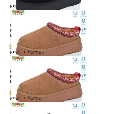
HENGJI-ELENA T35-2
Розмірний ряд: 36-40
Комплектація ящика: 6
Ціна за пару: 850 грн.
5100 грн.
В КОШИК
HENGJI-ELENA T35-2
Розмірний ряд: 36-40
Комплектація ящика: 6
Ціна за пару: 850 грн.
5100 грн.
В КОШИК
HENGJI-ELENA T35-1