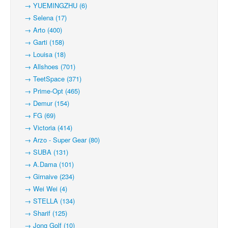
→ YUEMINGZHU (6)
→ Selena (17)
→ Arto (400)
→ Garti (158)
→ Louisa (18)
→ Allshoes (701)
→ TeetSpace (371)
→ Prime-Opt (465)
→ Demur (154)
→ FG (69)
→ Victoria (414)
→ Arzo - Super Gear (80)
→ SUBA (131)
→ A.Dama (101)
→ Girnaive (234)
→ Wei Wei (4)
→ STELLA (134)
→ Sharif (125)
→ Jong Golf (10)