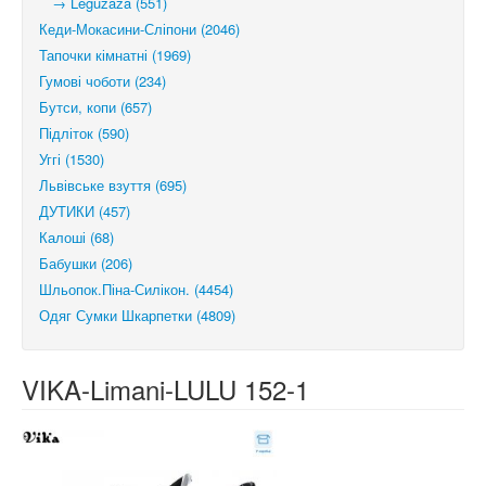
→ Leguzaza (551)
Кеди-Мокасини-Сліпони (2046)
Тапочки кімнатні (1969)
Гумові чоботи (234)
Бутси, копи (657)
Підліток (590)
Уггі (1530)
Львівське взуття (695)
ДУТИКИ (457)
Калоші (68)
Бабушки (206)
Шльопок.Піна-Силікон. (4454)
Одяг Сумки Шкарпетки (4809)
VIKA-Limani-LULU 152-1