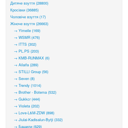
Дитяче взуття (28800)
Кросівки (36885)
Чоловіче взуття (17)
Жіноче взуття (26663)
→ Yimeile (169)
→ WSMR (476)
→ ITTS (302)
→ PL.PS (203)
→ KMB-RUNMAX (6)
→ Ailaifa (289)
→ STILLI Group (56)
→ Seven (8)
→ Trendy (1014)
→ Brother - Botema (532)
→ Gukkcr (444)
→ Violeta (202)
→ Love-L&M-ZDW (898)
→ Jiulai-Kadisalun-Bytji (332)
→ Башили (629)