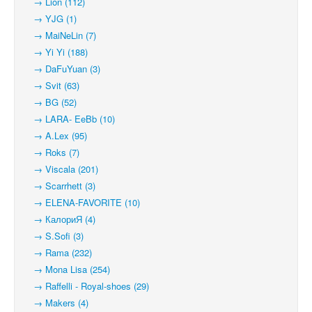
→ Lion (112)
→ YJG (1)
→ MaiNeLin (7)
→ Yi Yi (188)
→ DaFuYuan (3)
→ Svit (63)
→ BG (52)
→ LARA- EeBb (10)
→ A.Lex (95)
→ Roks (7)
→ Viscala (201)
→ Scarrhett (3)
→ ELENA-FAVORITE (10)
→ КалориЯ (4)
→ S.Sofi (3)
→ Rama (232)
→ Mona Lisa (254)
→ Raffelli - Royal-shoes (29)
→ Makers (4)