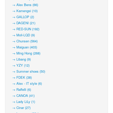
→ Alex Bens (66)
→ Kamengsi (10)
→ GALLOP (2)
→ DAGENI (21)
→ RED-SUN (192)
→ Moli-LQD (9)
→ Chunsen (564)
→ Maiguan (403)
→ Ming Hong (268)
→ Libang (9)
→ YZY (12)
→ Summer shoes (50)
→ FDEK (38)
→ Alex - IT style (6)
→ Raffelli (6)
→ CANOA (41)
→ Lady LiLy (1)
→ Cinar (27)