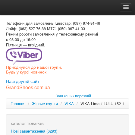
Головна
Телефони для замовлень
Київстар: (097) 974-91-46
Доставка и оплата
Лайф: (063) 527-76-88
МТС: (050) 967-41-33
Режим роботи
замовлення у телефонному режимі
Как заказать
с 08:00 до 16:00
П'ятниця — вихідний.
Контакти
Таблиця розмірів
Приєднуйся до нашої групи.
Вхід для покупця
Будь у курсі новинок.
УКР
Наш другий сайт
GrandShoes.com.ua
УКР
Ваш кошик порожній
РОС
Главная
/
Жіноче взуття
/
VIKA
/
VIKA-Limani-LULU 152-1
КАТАЛОГ ТОВАРОВ
Нові завантаження (6293)