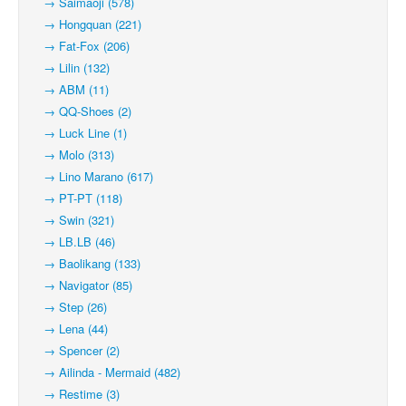
→ Saimaoji (578)
→ Hongquan (221)
→ Fat-Fox (206)
→ Lilin (132)
→ ABM (11)
→ QQ-Shoes (2)
→ Luck Line (1)
→ Molo (313)
→ Lino Marano (617)
→ PT-PT (118)
→ Swin (321)
→ LB.LB (46)
→ Baolikang (133)
→ Navigator (85)
→ Step (26)
→ Lena (44)
→ Spencer (2)
→ Ailinda - Mermaid (482)
→ Restime (3)