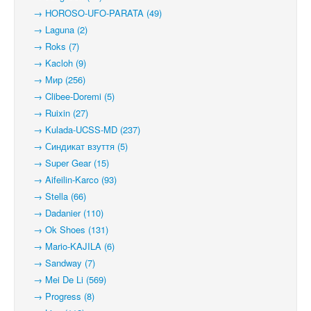
→ HOROSO-UFO-PARATA (49)
→ Laguna (2)
→ Roks (7)
→ Kacloh (9)
→ Мир (256)
→ Clibee-Doremi (5)
→ Ruixin (27)
→ Kulada-UCSS-MD (237)
→ Синдикат взуття (5)
→ Super Gear (15)
→ Aifeilin-Karco (93)
→ Stella (66)
→ Dadanier (110)
→ Ok Shoes (131)
→ Mario-KAJILA (6)
→ Sandway (7)
→ Mei De Li (569)
→ Progress (8)