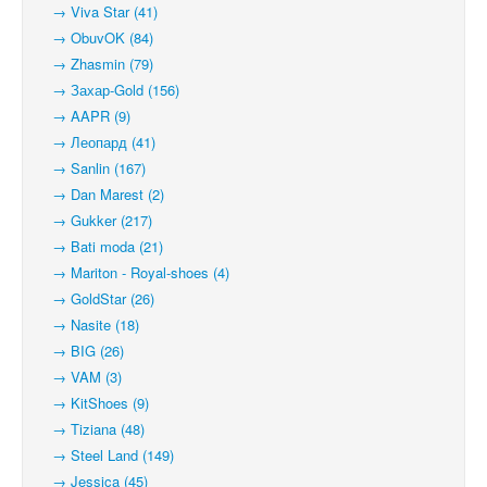
→ Viva Star (41)
→ ObuvOK (84)
→ Zhasmin (79)
→ Захар-Gold (156)
→ AAPR (9)
→ Леопард (41)
→ Sanlin (167)
→ Dan Marest (2)
→ Gukker (217)
→ Bati moda (21)
→ Mariton - Royal-shoes (4)
→ GoldStar (26)
→ Nasite (18)
→ BIG (26)
→ VAM (3)
→ KitShoes (9)
→ Tiziana (48)
→ Steel Land (149)
→ Jessica (45)