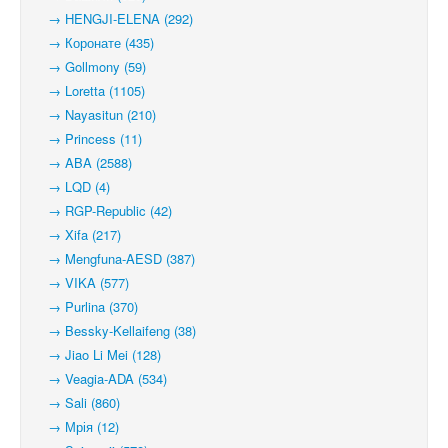
→ HENGJI-ELENA (292)
→ Коронате (435)
→ Gollmony (59)
→ Loretta (1105)
→ Nayasitun (210)
→ Princess (11)
→ ABA (2588)
→ LQD (4)
→ RGP-Republic (42)
→ Xifa (217)
→ Mengfuna-AESD (387)
→ VIKA (577)
→ Purlina (370)
→ Bessky-Kellaifeng (38)
→ Jiao Li Mei (128)
→ Veagia-ADA (534)
→ Sali (860)
→ Мрія (12)