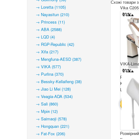
Схожі товари з
→ Loretta (1105)
Vika C205
→ Nayasitun (210)
→ Princess (11)
→ ABA (2588)
→ LQD (4)
→ RGP-Republic (42)
→ Xifa (217)
→ Mengfuna-AESD (387)
VIKA-Lima
→ VIKA (577)
→ Purlina (370)
Розмірний
→ Bessky-Kellaifeng (38)
Комплекта
→ Jiao Li Mei (128)
Ціна за па
→ Veagia-ADA (534)
→ Sali (860)
В КОШ
→ Мрія (12)
→ Saimaoji (578)
→ Hongquan (221)
Розмірний
→ Fat-Fox (206)