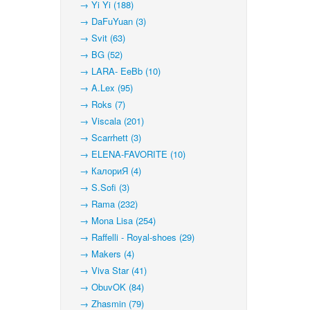
→ Yi Yi (188)
→ DaFuYuan (3)
→ Svit (63)
→ BG (52)
→ LARA- EeBb (10)
→ A.Lex (95)
→ Roks (7)
→ Viscala (201)
→ Scarrhett (3)
→ ELENA-FAVORITE (10)
→ КалориЯ (4)
→ S.Sofi (3)
→ Rama (232)
→ Mona Lisa (254)
→ Raffelli - Royal-shoes (29)
→ Makers (4)
→ Viva Star (41)
→ ObuvOK (84)
→ Zhasmin (79)