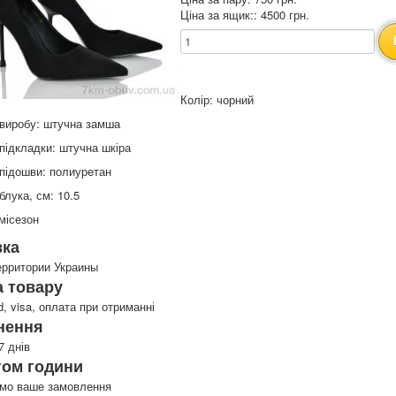
Ціна за ящик:: 4500 грн.
Колір: чорний
 виробу: штучна замша
підкладки: штучна шкіра
підошви: полиурeтан
блука, см: 10.5
місезон
вка
ерритории Украины
 товару
d, visa, оплата при отриманні
нення
7 днів
гом години
имо ваше замовлення