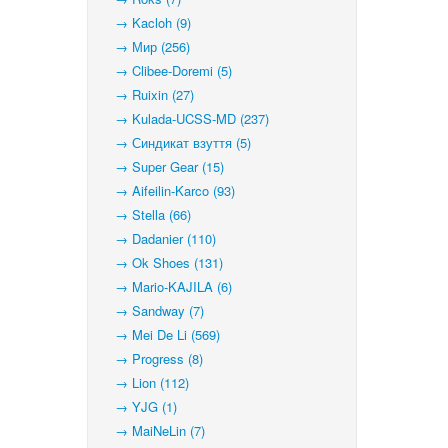
→ Kacloh (9)
→ Мир (256)
→ Clibee-Doremi (5)
→ Ruixin (27)
→ Kulada-UCSS-MD (237)
→ Синдикат взуття (5)
→ Super Gear (15)
→ Aifeilin-Karco (93)
→ Stella (66)
→ Dadanier (110)
→ Ok Shoes (131)
→ Mario-KAJILA (6)
→ Sandway (7)
→ Mei De Li (569)
→ Progress (8)
→ Lion (112)
→ YJG (1)
→ MaiNeLin (7)