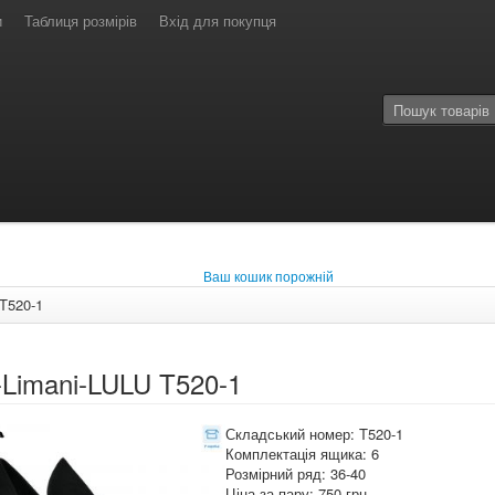
и
Таблиця розмірів
Вхід для покупця
Ваш кошик порожній
T520-1
Limani-LULU T520-1
Складський номер: T520-1
Комплектація ящика: 6
Розмірний ряд: 36-40
Ціна за пару: 750 грн.