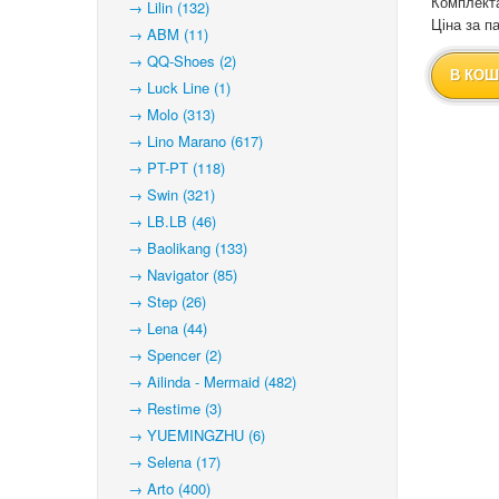
Комплекта
→ Lilin (132)
Ціна за па
→ ABM (11)
→ QQ-Shoes (2)
В КОШ
→ Luck Line (1)
→ Molo (313)
→ Lino Marano (617)
→ PT-PT (118)
→ Swin (321)
→ LB.LB (46)
→ Baolikang (133)
→ Navigator (85)
→ Step (26)
→ Lena (44)
→ Spencer (2)
→ Ailinda - Mermaid (482)
→ Restime (3)
→ YUEMINGZHU (6)
→ Selena (17)
→ Arto (400)