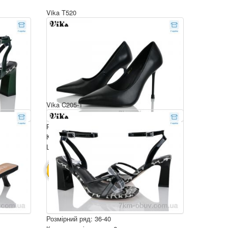
Vika T520
Vika C205-1
Розмірний ряд: 36-40
Комплектація ящика: 6
Ціна за пару: 750 грн.
4500 грн.
В КОШИК
Розмірний ряд: 36-40