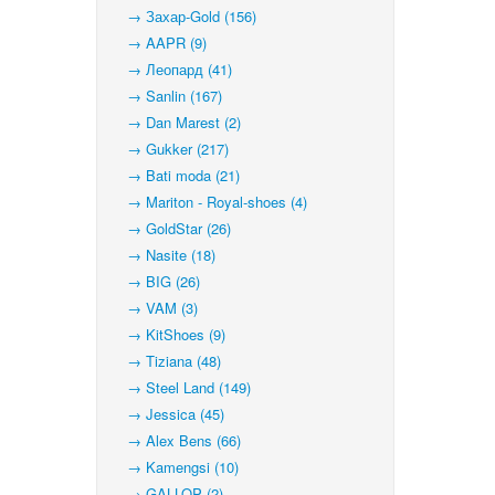
→ Захар-Gold (156)
→ AAPR (9)
→ Леопард (41)
→ Sanlin (167)
→ Dan Marest (2)
→ Gukker (217)
→ Bati moda (21)
→ Mariton - Royal-shoes (4)
→ GoldStar (26)
→ Nasite (18)
→ BIG (26)
→ VAM (3)
→ KitShoes (9)
→ Tiziana (48)
→ Steel Land (149)
→ Jessica (45)
→ Alex Bens (66)
→ Kamengsi (10)
→ GALLOP (2)