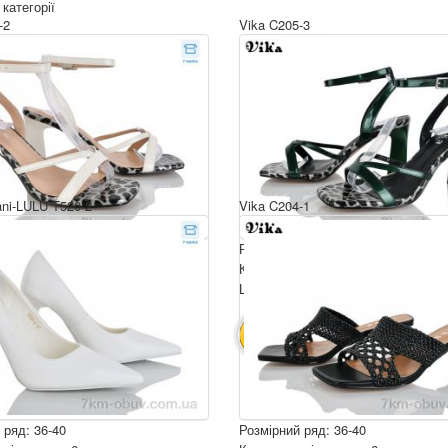
 категорії
-2
Vika C205-3
ni-LULU T520-2
Vika C204-1
 ряд: 36-40
Розмірний ряд: 36-40
ція ящика: 6
Комплектація ящика: 6
ру: 750 грн.
Ціна за пару: 750 грн.
4500 грн.
4500 грн.
ИК
В КОШИК
 ряд: 36-40
Розмірний ряд: 36-40