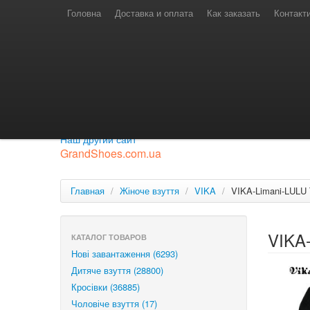
Телефони для замовлень
Київстар: (097) 974-91-46
Головна
Доставка и оплата
Как заказать
Контакт
Лайф: (063) 527-76-88
МТС: (050) 967-41-33
Режим роботи
замовлення у телефонному режимі
с 08:00 до 16:00
П'ятниця — вихідний.
Приєднуйся до нашої групи.
Будь у курсі новинок.
Наш другий сайт
GrandShoes.com.ua
Главная
/
Жіноче взуття
/
VIKA
/
VIKA-Limani-LULU 
VIKA-
КАТАЛОГ ТОВАРОВ
Нові завантаження (6293)
Дитяче взуття (28800)
Кросівки (36885)
Чоловіче взуття (17)