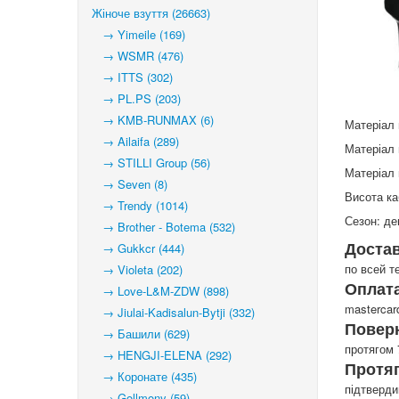
Жіноче взуття (26663)
→ Yimeile (169)
→ WSMR (476)
→ ITTS (302)
→ PL.PS (203)
→ KMB-RUNMAX (6)
Матеріал
→ Ailaifa (289)
Матеріал 
→ STILLI Group (56)
Матеріал 
→ Seven (8)
Висота ка
→ Trendy (1014)
Сезон: де
→ Brother - Botema (532)
Доста
→ Gukkcr (444)
по всей т
→ Violeta (202)
Оплата
→ Love-L&M-ZDW (898)
mastercar
→ Jiulai-Kadisalun-Bytji (332)
Повер
→ Башили (629)
протягом 
→ HENGJI-ELENA (292)
Протя
→ Коронате (435)
підтверд
→ Gollmony (59)