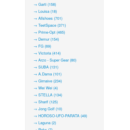
→ Garti (158)
→ Louisa (18)
→ Allshoes (701)
→ TeetSpace (371)
→ Prime-Opt (465)
→ Demur (154)
→ FG (69)
→ Victoria (414)
→ Arzo - Super Gear (80)
→ SUBA (131)
→ A.Dama (101)
→ Girnaive (234)
→ Wei Wei (4)
→ STELLA (134)
→ Sharif (125)
→ Jong Golf (10)
→ HOROSO-UFO-PARATA (49)
→ Laguna (2)
→ Roks (7)