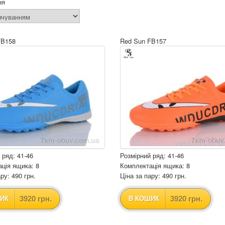
ня
FB158
Red Sun FB157
 ряд: 41-46
Розмірний ряд: 41-46
ція ящика: 8
Комплектація ящика: 8
ру: 490 грн.
Ціна за пару: 490 грн.
3920 грн.
3920 грн.
ИК
В КОШИК