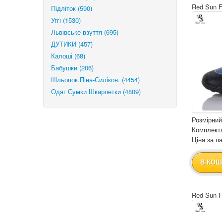
Red Sun 
Підліток (590)
Уггі (1530)
Львівське взуття (695)
ДУТИКИ (457)
Калоші (68)
Бабушки (206)
Шльопок.Піна-Силікон. (4454)
Одяг Сумки Шкарпетки (4809)
Розмірний
Комплекта
Ціна за па
В КОШ
Red Sun 