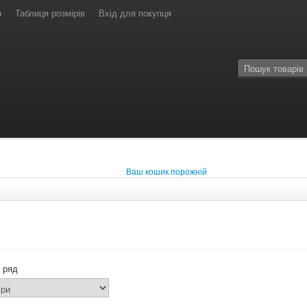
и
Таблиця розмірів
Вхід для покупця
Ваш кошик порожній
 ряд