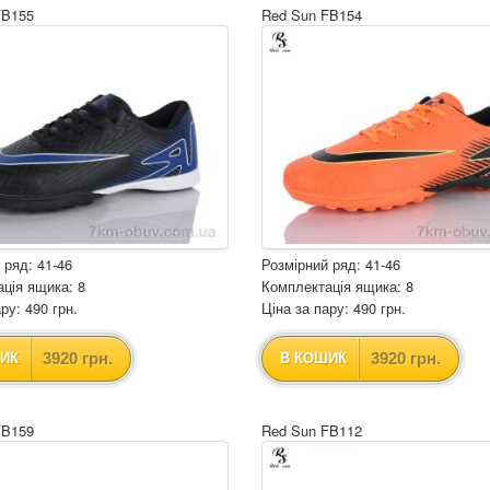
FB155
Red Sun FB154
 ряд: 41-46
Розмірний ряд: 41-46
ція ящика: 8
Комплектація ящика: 8
ру: 490 грн.
Ціна за пару: 490 грн.
3920 грн.
3920 грн.
ИК
В КОШИК
FB159
Red Sun FB112