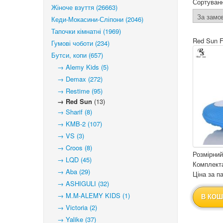
Сортуван
Жіноче взуття (26663)
Кеди-Мокасини-Сліпони (2046)
Тапочки кімнатні (1969)
Red Sun 
Гумові чоботи (234)
Бутси, копи (657)
→ Alemy Kids (5)
→ Demax (272)
→ Restime (95)
→ Red Sun
(13)
→ Sharif (8)
→ KMB-2 (107)
→ VS (3)
→ Croos (8)
Розмірний
→ LQD (45)
Комплекта
→ Aba (29)
Ціна за па
→ ASHIGULI (32)
→ M.M-ALEMY KIDS (1)
В КОШ
→ Victoria (2)
→ Yalike (37)