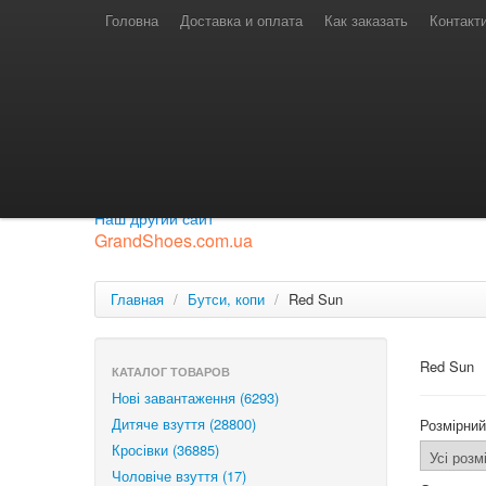
Телефони для замовлень
Київстар: (097) 974-91-46
Головна
Доставка и оплата
Как заказать
Контакт
Лайф: (063) 527-76-88
МТС: (050) 967-41-33
Режим роботи
замовлення у телефонному режимі
с 08:00 до 16:00
П'ятниця — вихідний.
Приєднуйся до нашої групи.
Будь у курсі новинок.
Наш другий сайт
GrandShoes.com.ua
Главная
/
Бутси, копи
/
Red Sun
Red Sun
КАТАЛОГ ТОВАРОВ
Нові завантаження (6293)
Дитяче взуття (28800)
Розмірний
Кросівки (36885)
Чоловіче взуття (17)