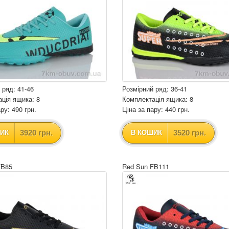
 ряд: 41-46
Розмірний ряд: 36-41
ція ящика: 8
Комплектація ящика: 8
ру: 490 грн.
Ціна за пару: 440 грн.
3920 грн.
3520 грн.
ИК
В КОШИК
FB85
Red Sun FB111