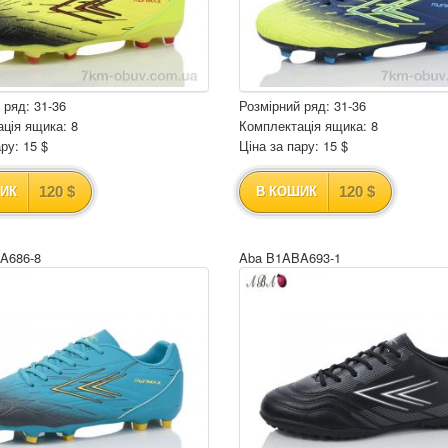
 ряд: 31-36
Розмірний ряд: 31-36
ція ящика: 8
Комплектація ящика: 8
ру: 15 $
Ціна за пару: 15 $
120 $
120 $
ИК
В КОШИК
A686-8
Aba B1ABA693-1