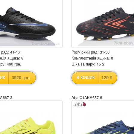
 ряд: 41-46
Розмірний ряд: 31-36
ція ящика: 8
Комплектація ящика: 8
ру: 490 грн.
Ціна за пару: 15 $
3920 грн.
120 $
ИК
В КОШИК
A687-3
Aba C1ABA687-6