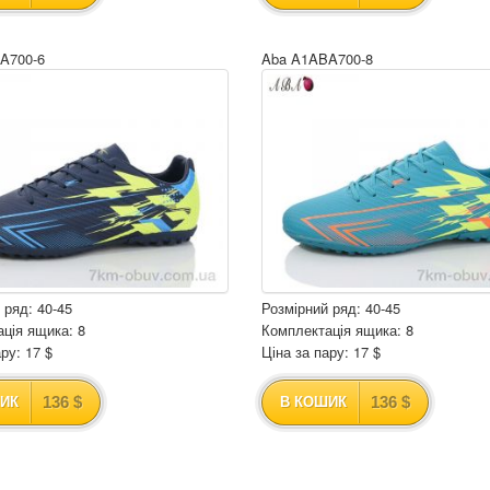
A700-6
Aba A1ABA700-8
 ряд: 40-45
Розмірний ряд: 40-45
ція ящика: 8
Комплектація ящика: 8
ру: 17 $
Ціна за пару: 17 $
136 $
136 $
ИК
В КОШИК