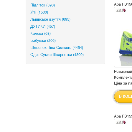
Aba FB15
Підліток (590)
Уггі (1530)
Львівське взуття (695)
ДУТИКИ (457)
Калоші (68)
Бабушки (206)
Шльопок.Піна-Силікон. (4454)
Одяг Сумки Шкарпетки (4809)
Розмірний
Комплекта
Ціна за па
В КОШ
Aba FB15