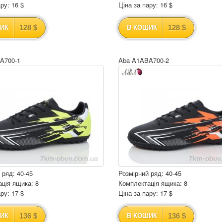
ру: 16 $
Ціна за пару: 16 $
128 $
128 $
ИК
В КОШИК
A700-1
Aba A1ABA700-2
 ряд: 40-45
Розмірний ряд: 40-45
ція ящика: 8
Комплектація ящика: 8
ру: 17 $
Ціна за пару: 17 $
136 $
136 $
ИК
В КОШИК