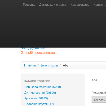
Телефони для замовлень
Київстар: (097) 974-91-46
Головна
Доставка и оплата
Как заказать
Контакт
Лайф: (063) 527-76-88
МТС: (050) 967-41-33
Режим роботи
замовлення у телефонному режимі
с 08:00 до 16:00
П'ятниця — вихідний.
Приєднуйся до нашої групи.
Будь у курсі новинок.
Наш другий сайт
GrandShoes.com.ua
Главная
/
Бутси, копи
/
Aba
Aba
КАТАЛОГ ТОВАРОВ
Нові завантаження (6293)
Дитяче взуття (28800)
Розмірний
Кросівки (36885)
Чоловіче взуття (17)