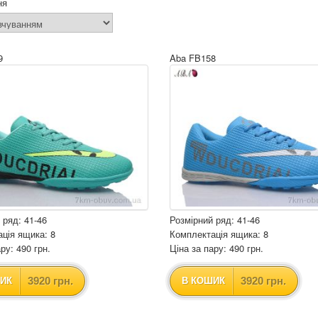
ня
9
Aba FB158
 ряд: 41-46
Розмірний ряд: 41-46
ція ящика: 8
Комплектація ящика: 8
ру: 490 грн.
Ціна за пару: 490 грн.
3920 грн.
3920 грн.
ИК
В КОШИК