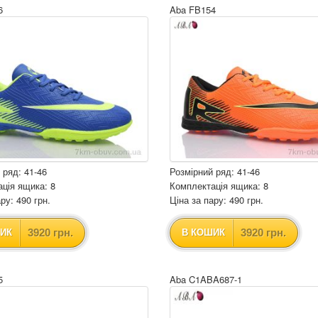
6
Aba FB154
 ряд: 41-46
Розмірний ряд: 41-46
ція ящика: 8
Комплектація ящика: 8
ру: 490 грн.
Ціна за пару: 490 грн.
3920 грн.
3920 грн.
ИК
В КОШИК
5
Aba C1ABA687-1