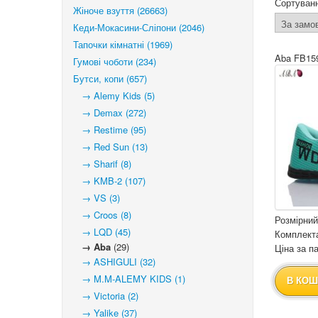
Сортуван
Жіноче взуття (26663)
Кеди-Мокасини-Сліпони (2046)
Тапочки кімнатні (1969)
Aba FB15
Гумові чоботи (234)
Бутси, копи (657)
→ Alemy Kids (5)
→ Demax (272)
→ Restime (95)
→ Red Sun (13)
→ Sharif (8)
→ KMB-2 (107)
→ VS (3)
→ Croos (8)
Розмірний
→ LQD (45)
Комплекта
→ Aba
(29)
Ціна за па
→ ASHIGULI (32)
→ M.M-ALEMY KIDS (1)
В КОШ
→ Victoria (2)
→ Yalike (37)