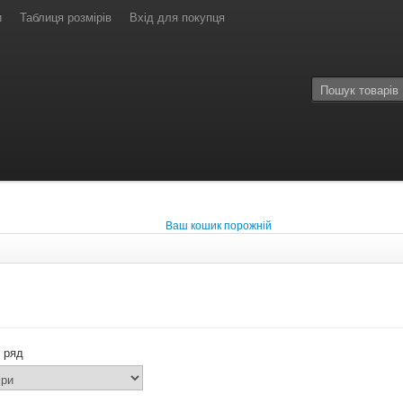
и
Таблиця розмірів
Вхід для покупця
Ваш кошик порожній
 ряд