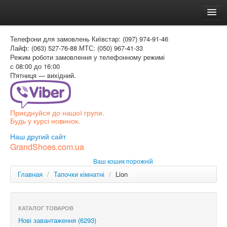
Головна
Телефони для замовлень
Київстар: (097) 974-91-46
Доставка и оплата
Лайф: (063) 527-76-88
МТС: (050) 967-41-33
Режим роботи
замовлення у телефонному режимі
Как заказать
с 08:00 до 16:00
П'ятниця — вихідний.
Контакти
Таблиця розмірів
Приєднуйся до нашої групи.
Вхід для покупця
Будь у курсі новинок.
УКР
Наш другий сайт
GrandShoes.com.ua
УКР
Ваш кошик порожній
РОС
Главная
/
Тапочки кімнатні
/
Lion
КАТАЛОГ ТОВАРОВ
Нові завантаження (6293)