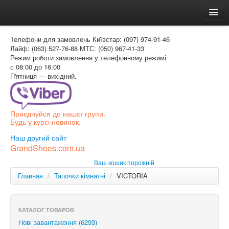
Головна
Телефони для замовлень
Київстар: (097) 974-91-46
Доставка и оплата
Лайф: (063) 527-76-88
МТС: (050) 967-41-33
Режим роботи
замовлення у телефонному режимі
Как заказать
с 08:00 до 16:00
П'ятниця — вихідний.
Контакти
Таблиця розмірів
Приєднуйся до нашої групи.
Вхід для покупця
Будь у курсі новинок.
УКР
Наш другий сайт
GrandShoes.com.ua
УКР
Ваш кошик порожній
РОС
Главная
/
Тапочки кімнатні
/
VICTORIA
КАТАЛОГ ТОВАРОВ
Нові завантаження (6293)