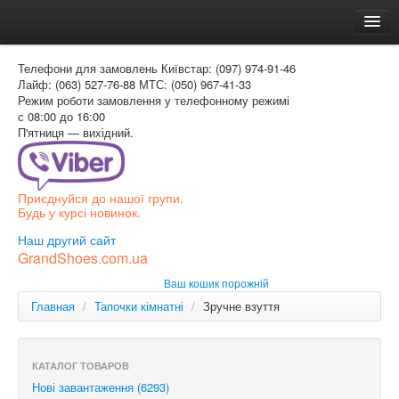
Головна
Телефони для замовлень
Київстар: (097) 974-91-46
Доставка и оплата
Лайф: (063) 527-76-88
МТС: (050) 967-41-33
Режим роботи
замовлення у телефонному режимі
Как заказать
с 08:00 до 16:00
П'ятниця — вихідний.
Контакти
Таблиця розмірів
Приєднуйся до нашої групи.
Вхід для покупця
Будь у курсі новинок.
УКР
Наш другий сайт
GrandShoes.com.ua
УКР
Ваш кошик порожній
РОС
Главная
/
Тапочки кімнатні
/
Зручне взуття
КАТАЛОГ ТОВАРОВ
Нові завантаження (6293)