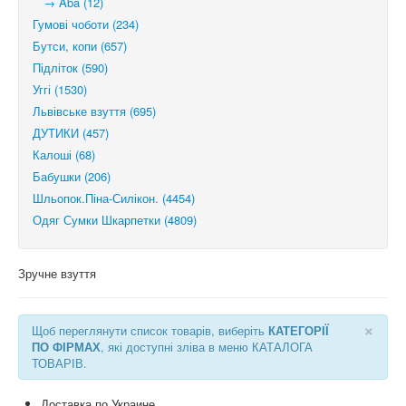
→ Aba (12)
Гумові чоботи (234)
Бутси, копи (657)
Підліток (590)
Уггі (1530)
Львівське взуття (695)
ДУТИКИ (457)
Калоші (68)
Бабушки (206)
Шльопок.Піна-Силікон. (4454)
Одяг Сумки Шкарпетки (4809)
Зручне взуття
×
Щоб переглянути список товарів, виберіть
КАТЕГОРІЇ
ПО ФІРМАХ
, які доступні зліва в меню КАТАЛОГА
ТОВАРІВ.
Доставка по Украине