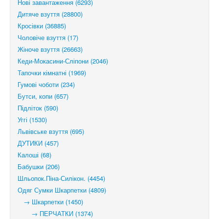
Нові завантаження (6293)
Дитяче взуття (28800)
Кросівки (36885)
Чоловіче взуття (17)
Жіноче взуття (26663)
Кеди-Мокасини-Сліпони (2046)
Тапочки кімнатні (1969)
Гумові чоботи (234)
Бутси, копи (657)
Підліток (590)
Уггі (1530)
Львівське взуття (695)
ДУТИКИ (457)
Калоші (68)
Бабушки (206)
Шльопок.Піна-Силікон. (4454)
Одяг Сумки Шкарпетки (4809)
→ Шкарпетки (1450)
→ ПЕРЧАТКИ (1374)