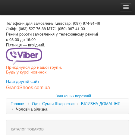
Головна
Телефони для замовлень
Київстар: (097) 974-91-46
Доставка и оплата
Лайф: (063) 527-76-88
МТС: (050) 967-41-33
Режим роботи
замовлення у телефонному режимі
Как заказать
с 08:00 до 16:00
П'ятниця — вихідний.
Контакти
Таблиця розмірів
Приєднуйся до нашої групи.
Вхід для покупця
Будь у курсі новинок.
УКР
Наш другий сайт
GrandShoes.com.ua
УКР
Ваш кошик порожній
РОС
Главная
/
Одяг Сумки Шкарпетки
/
БІЛИЗНА ДОМАШНЯ
/
Чоловіча білизна
КАТАЛОГ ТОВАРОВ