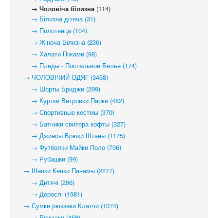
→ Чоловіча білизна
(114)
→ Білизна дітяча (31)
→ Полотенца (104)
→ Жіноча Білизна (236)
→ Халати Піжами (98)
→ Пледы - Постельное Белье (174)
→ ЧОЛОВІЧИЙ ОДЯГ (3458)
→ Шорты Бриджи (299)
→ Куртки Ветровки Парки (482)
→ Спортивные костмы (370)
→ Батники свитера кофты (327)
→ Джинсы Брюки Штаны (1175)
→ Футболки Майки Поло (706)
→ Рубашки (99)
→ Шапки Кепки Панамы (2277)
→ Дитячі (296)
→ Дорослі (1981)
→ Сумки рюкзаки Клатчи (1074)
→ Рюкзаки (458)