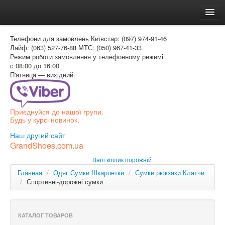
Головна
Телефони для замовлень
Київстар: (097) 974-91-46
Доставка и оплата
Лайф: (063) 527-76-88
МТС: (050) 967-41-33
Режим роботи
замовлення у телефонному режимі
Как заказать
с 08:00 до 16:00
П'ятниця — вихідний.
Контакти
Таблиця розмірів
Приєднуйся до нашої групи.
Вхід для покупця
Будь у курсі новинок.
УКР
Наш другий сайт
GrandShoes.com.ua
УКР
Ваш кошик порожній
РОС
Главная
/
Одяг Сумки Шкарпетки
/
Сумки рюкзаки Клатчи
/
Спортивні-дорожні сумки
КАТАЛОГ ТОВАРОВ