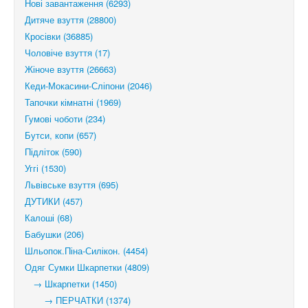
Нові завантаження (6293)
Дитяче взуття (28800)
Кросівки (36885)
Чоловіче взуття (17)
Жіноче взуття (26663)
Кеди-Мокасини-Сліпони (2046)
Тапочки кімнатні (1969)
Гумові чоботи (234)
Бутси, копи (657)
Підліток (590)
Уггі (1530)
Львівське взуття (695)
ДУТИКИ (457)
Калоші (68)
Бабушки (206)
Шльопок.Піна-Силікон. (4454)
Одяг Сумки Шкарпетки (4809)
→ Шкарпетки (1450)
→ ПЕРЧАТКИ (1374)