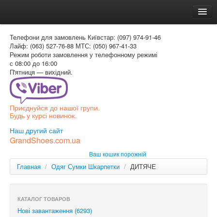
Головна
Телефони для замовлень
Київстар: (097) 974-91-46
Доставка и оплата
Лайф: (063) 527-76-88
МТС: (050) 967-41-33
Режим роботи
замовлення у телефонному режимі
Как заказать
с 08:00 до 16:00
П'ятниця — вихідний.
Контакти
Таблиця розмірів
Приєднуйся до нашої групи.
Вхід для покупця
Будь у курсі новинок.
УКР
Наш другий сайт
GrandShoes.com.ua
УКР
Ваш кошик порожній
РОС
Главная
/
Одяг Сумки Шкарпетки
/
ДИТЯЧЕ
КАТАЛОГ ТОВАРОВ
Нові завантаження (6293)