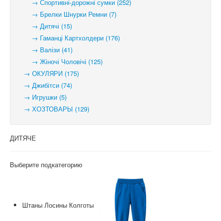
→ Спортивні-дорожні сумки (252)
→ Брелки Шнурки Ремни (7)
→ Дитячі (15)
→ Гаманці Картхолдери (176)
→ Валізи (41)
→ Жіночі Чоловічі (125)
→ ОКУЛЯРИ (175)
→ Джибітси (74)
→ Игрушки (5)
→ ХОЗТОВАРЫ (129)
ДИТЯЧЕ
Выберите подкатегорию
Штаны Лосины Колготы