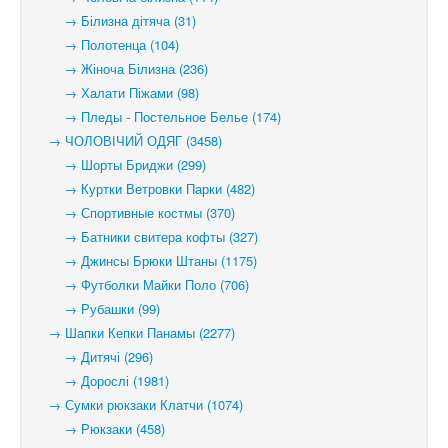
→ Білизна дітяча (31)
→ Полотенца (104)
→ Жіноча Білизна (236)
→ Халати Піжами (98)
→ Пледы - Постельное Белье (174)
→ ЧОЛОВІЧИЙ ОДЯГ (3458)
→ Шорты Бриджи (299)
→ Куртки Ветровки Парки (482)
→ Спортивные костмы (370)
→ Батники свитера кофты (327)
→ Джинсы Брюки Штаны (1175)
→ Футболки Майки Поло (706)
→ Рубашки (99)
→ Шапки Кепки Панамы (2277)
→ Дитячі (296)
→ Дорослі (1981)
→ Сумки рюкзаки Клатчи (1074)
→ Рюкзаки (458)