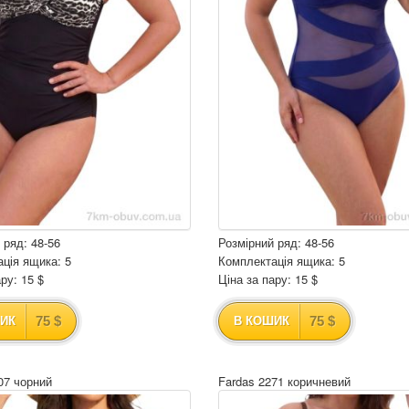
 ряд: 48-56
Розмірний ряд: 48-56
ція ящика: 5
Комплектація ящика: 5
ру: 15 $
Ціна за пару: 15 $
75 $
75 $
ИК
В КОШИК
07 чорний
Fardas 2271 коричневий