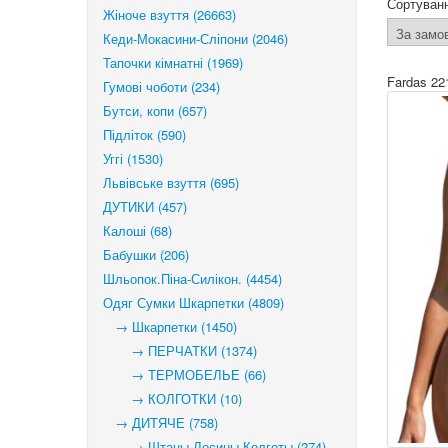
Сортуван
Жіноче взуття (26663)
Кеди-Мокасини-Сліпони (2046)
Тапочки кімнатні (1969)
Fardas 22
Гумові чоботи (234)
Бутси, копи (657)
Підліток (590)
Уггі (1530)
Львівське взуття (695)
ДУТИКИ (457)
Калоші (68)
Бабушки (206)
Шльопок.Піна-Силікон. (4454)
Одяг Сумки Шкарпетки (4809)
→ Шкарпетки (1450)
→ ПЕРЧАТКИ (1374)
→ ТЕРМОБЕЛЬЕ (66)
→ КОЛГОТКИ (10)
→ ДИТЯЧЕ (758)
→ Штаны Лосины Колготы (274)