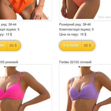
 ряд: 36-44
Розмірний ряд: 38-46
ція ящика: 5
Комплектація ящика: 5
ру: 13 $
Ціна за пару: 16 $
65 $
80 $
ИК
В КОШИК
153 рожевий
Fardas 22153 ліловий