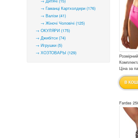
→ Дитячі (15)
→ Гаманці Картхолдери (176)
→ Валізи (41)
→ Жіночі Чоловічі (125)
→ ОКУЛЯРИ (175)
→ Джибітси (74)
→ Игрушки (5)
→ ХОЗТОВАРЫ (129)
Розмірний
Комплекта
Ціна за па
В КОШ
Fardas 25