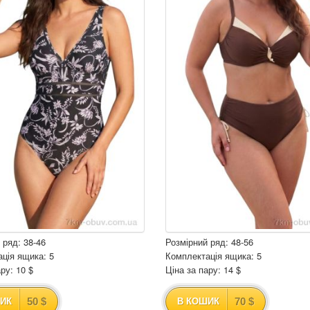
 ряд: 38-46
Розмірний ряд: 48-56
ція ящика: 5
Комплектація ящика: 5
ру: 10 $
Ціна за пару: 14 $
50 $
70 $
ИК
В КОШИК