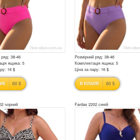
 ряд: 38-46
Розмірний ряд: 38-46
ція ящика: 5
Комплектація ящика: 5
ру: 16 $
Ціна за пару: 16 $
80 $
80 $
ИК
В КОШИК
02 чорний
Fardas 2202 синій