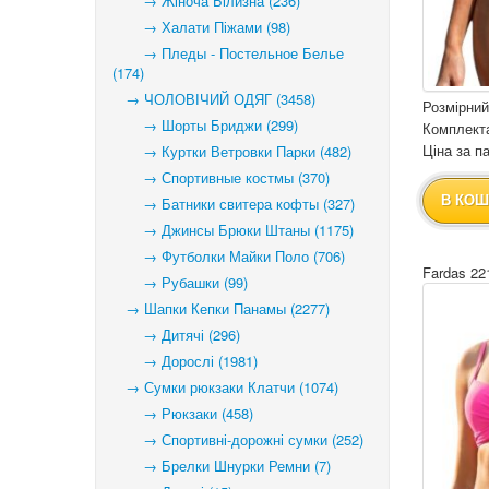
→ Жіноча Білизна (236)
→ Халати Піжами (98)
→ Пледы - Постельное Белье
(174)
→ ЧОЛОВІЧИЙ ОДЯГ (3458)
Розмірний
→ Шорты Бриджи (299)
Комплекта
Ціна за па
→ Куртки Ветровки Парки (482)
→ Спортивные костмы (370)
В КОШ
→ Батники свитера кофты (327)
→ Джинсы Брюки Штаны (1175)
→ Футболки Майки Поло (706)
Fardas 22
→ Рубашки (99)
→ Шапки Кепки Панамы (2277)
→ Дитячі (296)
→ Дорослі (1981)
→ Сумки рюкзаки Клатчи (1074)
→ Рюкзаки (458)
→ Спортивні-дорожні сумки (252)
→ Брелки Шнурки Ремни (7)