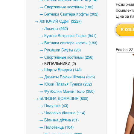
Розмірний
→ Спортивные костюмы (182)
Комплекта
→ Батники Свитера Кофты (302)
Ціна за па
→ ЖІНОЧИЙ ОДЯГ (3227)
→ Лосины (562)
В КОШ
→ Куртки Ветровки Парки (841)
→ Батники свитера кофты (183)
Fardas 22
→ Рубашки Блузы (28)
→ Спортивные костюмы (256)
→ КУПАЛЬНИКИ
(2)
→ Шорты Бриджи (148)
→ Джинсы Брюки Штаны (625)
→ Юбки Платья Туники (232)
→ Футболки Майки Поло (350)
→ БІЛИЗНА ДОМАШНЯ (800)
→ Подушки (43)
→ Чоловіча білизна (114)
→ Білизна дітяча (31)
→ Полотенца (104)