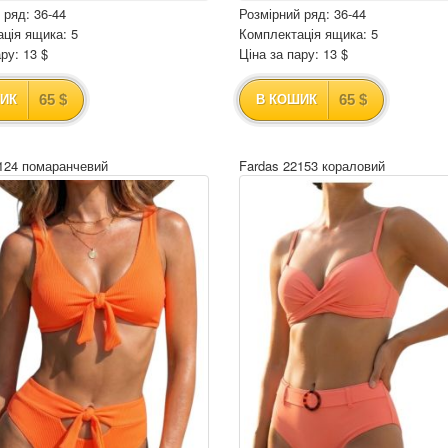
 ряд: 36-44
Розмірний ряд: 36-44
ція ящика: 5
Комплектація ящика: 5
ру: 13 $
Ціна за пару: 13 $
65 $
65 $
ИК
В КОШИК
124 помаранчевий
Fardas 22153 кораловий