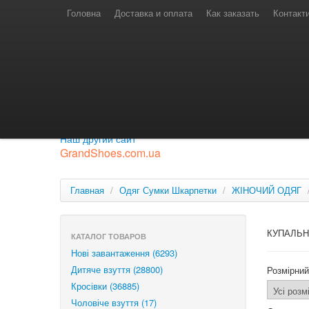
Телефони для замовлень
Київстар: (097) 974-91-46
Головна
Доставка и оплата
Как заказать
Контакт
Лайф: (063) 527-76-88
МТС: (050) 967-41-33
Режим роботи
замовлення у телефонному режимі
с 08:00 до 16:00
П'ятниця — вихідний.
Приєднуйся до нашої групи.
Будь у курсі новинок.
Наш другий сайт
GrandShoes.com.ua
Главная
/
Одяг Сумки Шкарпетки
/
ЖІНОЧИЙ ОДЯГ
КУПАЛЬН
КАТАЛОГ ТОВАРОВ
Нові завантаження (6293)
Дитяче взуття (28800)
Розмірний
Кросівки (36885)
Чоловіче взуття (17)