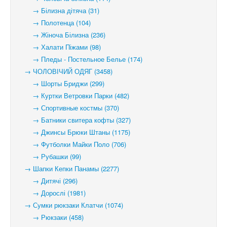
→ Білизна дітяча (31)
→ Полотенца (104)
→ Жіноча Білизна (236)
→ Халати Піжами (98)
→ Пледы - Постельное Белье (174)
→ ЧОЛОВІЧИЙ ОДЯГ (3458)
→ Шорты Бриджи (299)
→ Куртки Ветровки Парки (482)
→ Спортивные костмы (370)
→ Батники свитера кофты (327)
→ Джинсы Брюки Штаны (1175)
→ Футболки Майки Поло (706)
→ Рубашки (99)
→ Шапки Кепки Панамы (2277)
→ Дитячі (296)
→ Дорослі (1981)
→ Сумки рюкзаки Клатчи (1074)
→ Рюкзаки (458)