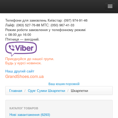
Головна
Телефони для замовлень
Київстар: (097) 974-91-46
Доставка и оплата
Лайф: (063) 527-76-88
МТС: (050) 967-41-33
Режим роботи
замовлення у телефонному режимі
Как заказать
с 08:00 до 16:00
П'ятниця — вихідний.
Контакти
Таблиця розмірів
Приєднуйся до нашої групи.
Вхід для покупця
Будь у курсі новинок.
УКР
Наш другий сайт
GrandShoes.com.ua
УКР
Ваш кошик порожній
РОС
Главная
/
Одяг Сумки Шкарпетки
/
Шкарпетки
КАТАЛОГ ТОВАРОВ
Нові завантаження (6293)