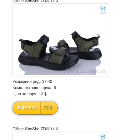
Clibee-ShoSho ZD2211-3
Розмірний ряд: 37-42
Комплектація ящика: 6
Ціна за пару: 13 $
78 $
В КОШИК
Clibee-ShoSho ZD2211-2