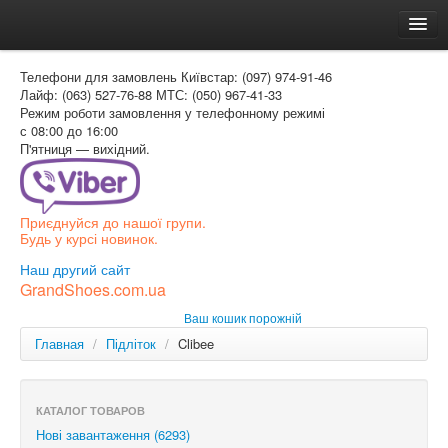
Головна
Телефони для замовлень
Київстар: (097) 974-91-46
Доставка и оплата
Лайф: (063) 527-76-88
МТС: (050) 967-41-33
Режим роботи
замовлення у телефонному режимі
Как заказать
с 08:00 до 16:00
П'ятниця — вихідний.
Контакти
Таблиця розмірів
Приєднуйся до нашої групи.
Вхід для покупця
Будь у курсі новинок.
УКР
Наш другий сайт
GrandShoes.com.ua
УКР
Ваш кошик порожній
РОС
Главная
/
Підліток
/
Clibee
КАТАЛОГ ТОВАРОВ
Нові завантаження (6293)