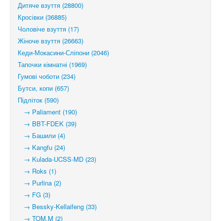
Дитяче взуття (28800)
Кросівки (36885)
Чоловіче взуття (17)
Жіноче взуття (26663)
Кеди-Мокасини-Сліпони (2046)
Тапочки кімнатні (1969)
Гумові чоботи (234)
Бутси, копи (657)
Підліток (590)
→ Paliament (190)
→ BBT-FDEK (39)
→ Башили (4)
→ Kangfu (24)
→ Kulada-UCSS-MD (23)
→ Roks (1)
→ Purlina (2)
→ FG (3)
→ Bessky-Kellaifeng (33)
→ TOM.M (2)