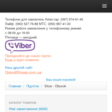
Головна
Телефони для замовлень
Київстар: (097) 974-91-46
Доставка и оплата
Лайф: (063) 527-76-88
МТС: (050) 967-41-33
Режим роботи
замовлення у телефонному режимі
Как заказать
с 08:00 до 16:00
П'ятниця — вихідний.
Контакти
Таблиця розмірів
Приєднуйся до нашої групи.
Вхід для покупця
Будь у курсі новинок.
УКР
Наш другий сайт
GrandShoes.com.ua
УКР
Ваш кошик порожній
РОС
Главная
/
Підліток
/
Situo - Obuvok
КАТАЛОГ ТОВАРОВ
Нові завантаження (6293)