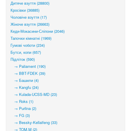
Дитяче взуття (28800)
Кросівки (36885)
Чоловіче взуття (17)
Жіноче взуття (26663)
Кеди-Мокасини-Сліпони (2046)
Тапочки кімнатні (1969)
Гумові чоботи (234)
Бутси, копи (657)
Підліток (590)
→ Paliament (190)
→ BBT-FDEK (39)
→ Башили (4)
→ Kangfu (24)
→ Kulada-UCSS-MD (23)
→ Roks (1)
→ Purlina (2)
→ FG (3)
→ Bessky-Kellaifeng (33)
→ TOM.M (2)