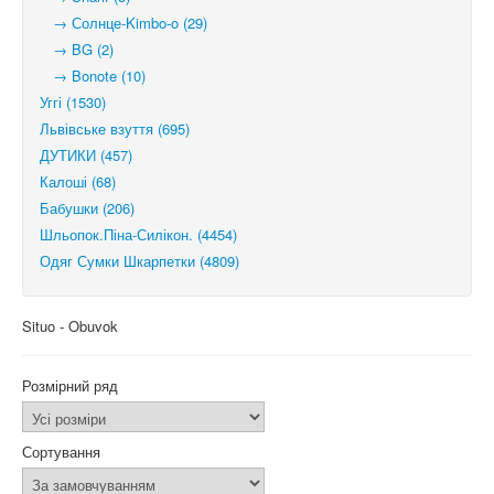
→ Солнце-Kimbo-o (29)
→ BG (2)
→ Bonote (10)
Уггі (1530)
Львівське взуття (695)
ДУТИКИ (457)
Калоші (68)
Бабушки (206)
Шльопок.Піна-Силікон. (4454)
Одяг Сумки Шкарпетки (4809)
Situo - Obuvok
Розмірний ряд
Сортування