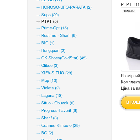
PTPT T11
→ HOROSO-UFO-PARATA (2)
→ Supo (29)
→ PTPT
(5)
→ Prime-Opt (15)
→ Restime - Sharif (9)
→ BIG (1)
→ Hongquan (2)
→ OK Shoes(GoldStar) (45)
→ Clibee (3)
→ XIFA-SITUO (28)
Розмірний
→ Мир (10)
Комплекта
→ Violeta (2)
Ціна за па
→ Laguna (18)
→ Situo - Obuvok (6)
В КОШ
→ Progress-Favorit (6)
→ Sharif (3)
→ Солнце-Kimbo-o (29)
→ BG (2)