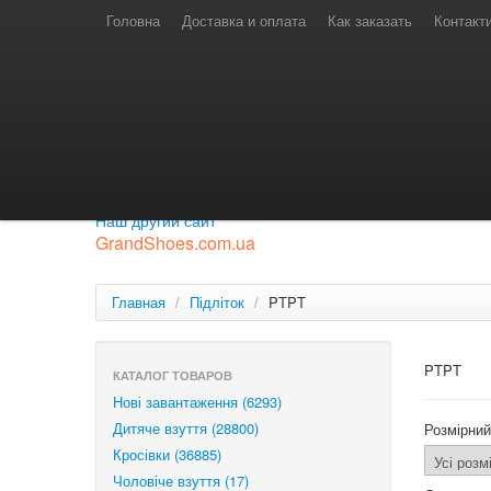
Телефони для замовлень
Київстар: (097) 974-91-46
Головна
Доставка и оплата
Как заказать
Контакт
Лайф: (063) 527-76-88
МТС: (050) 967-41-33
Режим роботи
замовлення у телефонному режимі
с 08:00 до 16:00
П'ятниця — вихідний.
Приєднуйся до нашої групи.
Будь у курсі новинок.
Наш другий сайт
GrandShoes.com.ua
Главная
/
Підліток
/
PTPT
PTPT
КАТАЛОГ ТОВАРОВ
Нові завантаження (6293)
Дитяче взуття (28800)
Розмірний
Кросівки (36885)
Чоловіче взуття (17)