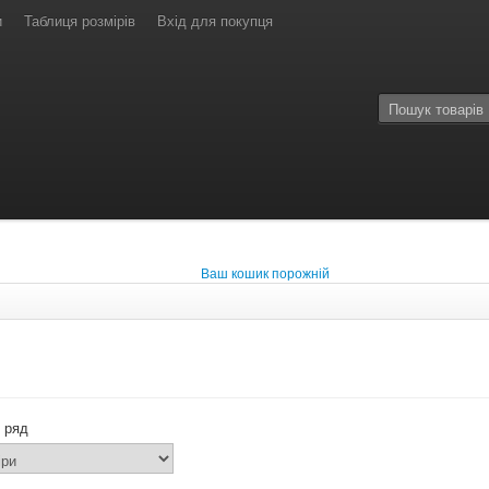
и
Таблиця розмірів
Вхід для покупця
Ваш кошик порожній
 ряд