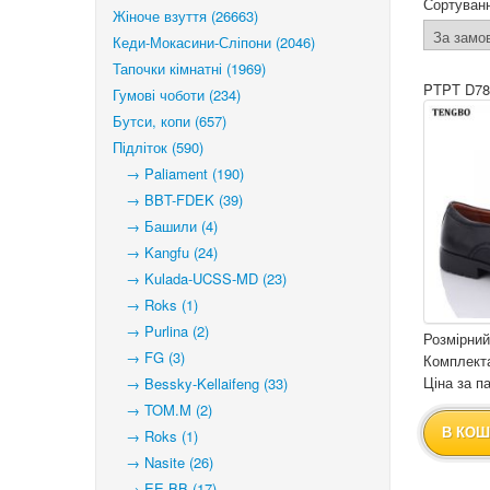
Сортуван
Жіноче взуття (26663)
Кеди-Мокасини-Сліпони (2046)
Тапочки кімнатні (1969)
PTPT D78
Гумові чоботи (234)
Бутси, копи (657)
Підліток (590)
→ Paliament (190)
→ BBT-FDEK (39)
→ Башили (4)
→ Kangfu (24)
→ Kulada-UCSS-MD (23)
→ Roks (1)
→ Purlina (2)
Розмірний
→ FG (3)
Комплекта
Ціна за па
→ Bessky-Kellaifeng (33)
→ TOM.M (2)
В КОШ
→ Roks (1)
→ Nasite (26)
→ EE BB (17)