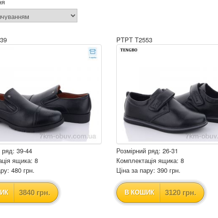
ня
39
PTPT T2553
 ряд: 39-44
Розмірний ряд: 26-31
ція ящика: 8
Комплектація ящика: 8
ру: 480 грн.
Ціна за пару: 390 грн.
3840 грн.
3120 грн.
ИК
В КОШИК